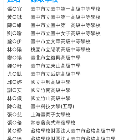
e
際
張○宜
臺中市立臺中第一高級中等學校
葳
黃○誠
臺中市立臺中第一高級中等學校
r
格。
陳○維
臺中市立臺中第一高級中等學校
培
劉○瑜
臺中市立臺中女子高級中等學校
e
養
龎○伊
臺中市立文華高級中等學校
具
林○陽
桃園市立陽明高級中等學校
國
鄭○揚
臺北市立復興高級中學
際
鍾○軒
臺中市立東山高級中學
移
尤○凱
臺中市立后綜高級中學
動
力
邱○婷
國立中興高級中學
的
謝○安
國立竹南高級中學
世
林○儀
國立竹山高級中學
界
陳○凝
臺中科技大學(五專)
公
張○慈
上海臺商子女學校
民。
張○倫
常春藤美式寄宿學校
WAGOR
黃○喬
葳格學校財團法人臺中市葳格高級中學
TODAY
吳○臻
葳格學校財團法人臺中市葳格高級中學