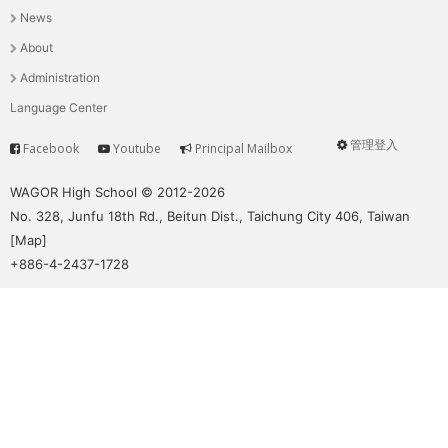
News
選
About
單
Administration
Language Center
管理登入
Facebook
Youtube
Principal Mailbox
Service
User
menu
WAGOR High School © 2012-2026
No. 328, Junfu 18th Rd., Beitun Dist., Taichung City 406, Taiwan
[
Map
]
+886-4-2437-1728