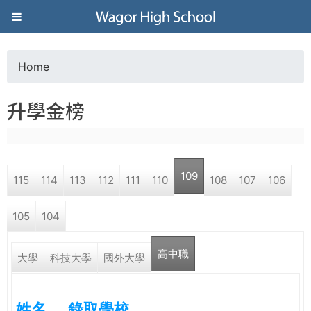
Jump to navigation
葳
格
Home
Y
高
升學金榜
o
級
u
中
109
115
114
113
112
111
110
108
107
106
a
學
105
104
r
葳
高中職
e
大學
科技大學
國外大學
格
國
h
際．
姓名
錄取學校
國