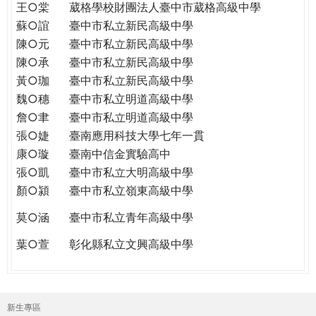
王○棠
葳格學校財團法人臺中市葳格高級中學
蘇○誼
臺中市私立新民高級中學
陳○元
臺中市私立新民高級中學
陳○承
臺中市私立新民高級中學
黃○珈
臺中市私立新民高級中學
魏○穗
臺中市私立明道高級中學
詹○聿
臺中市私立明道高級中學
張○婕
臺南應用科技大學七年一貫
康○璇
臺南中信金實驗高中
張○凱
臺中市私立大明高級中學
顏○潁
臺中市私立嶺東高級中學
莫○涵
臺中市私立青年高級中學
葉○萱
彰化縣私立文興高級中學
新生專區
主