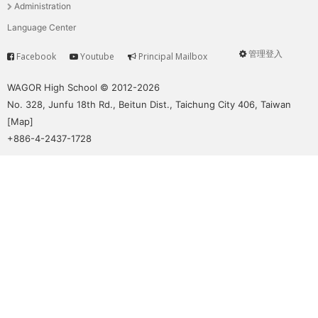
單
Administration
Language Center
管理登入
Facebook
Youtube
Principal Mailbox
Service
User
menu
WAGOR High School © 2012-2026
No. 328, Junfu 18th Rd., Beitun Dist., Taichung City 406, Taiwan
[
Map
]
+886-4-2437-1728