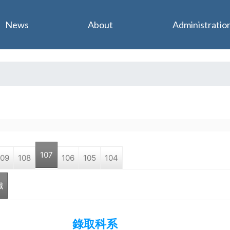
Jump to navigation
News
About
Administratio
107
109
108
106
105
104
職
錄取科系