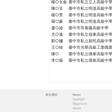
楊○女侖
臺中市私立立人高級中
陳○呈
臺中市私立明道高級中
楊○萱
臺中市私立明道高級中
羅○豪
臺中市私立明道高級中
盧○綾
臺中市常春藤高級中學
尤○逸
臺中市私立嶺東高級中
劉○姍
臺中市私立新民高級中
王○竣
臺中市光華高級工業職
陳○
臺中市私立僑泰高級中
李○薇
臺中市私立僑泰高級中
新生專區
News
主
Spotlight
Wagorians
選
Album