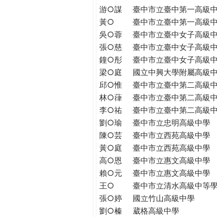
h
游○謀
臺中市立臺中第一高級
際
葳
黃○
臺中市立臺中第一高級
e
格。
吳○蓉
臺中市立臺中女子高級
培
張○慈
臺中市立臺中女子高級
r
養
鐘○彤
臺中市立臺中女子高級
具
梁○庭
國立中興大學附屬高級
e
國
邱○惟
臺中市立臺中第二高級
際
林○葎
臺中市立臺中第二高級
移
李○祐
臺中市立臺中第二高級
動
劉○瑜
臺中市立忠明高級中學
力
陳○芸
臺中市立西苑高級中學
的
黃○庭
臺中市立西苑高級中學
世
高○恩
臺中市立惠文高級中學
界
公
賴○元
臺中市立惠文高級中學
民。
王○
臺中市立清水高級中等
WAGOR
張○婷
國立竹山高級中學
TODAY
劉○榛
葳格高級中學