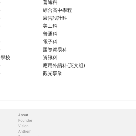
學
普通科
學
綜合高中學程
學
廣告設計科
學
美工科
普通科
學
電子科
學
國際貿易科
業學校
資訊科
學
應用外語科(英文組)
學
觀光事業
About
Founder
Vision
Anthem