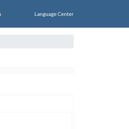
n
Language Center