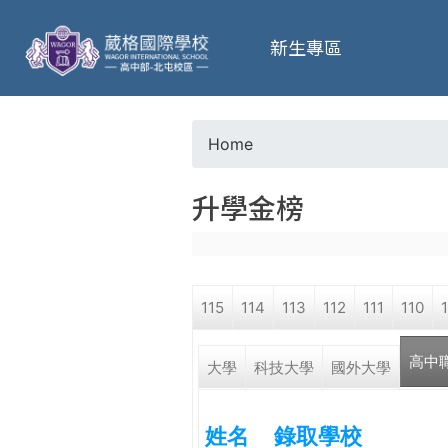
葳
新生專區
格
高
Home
Y
級
升學金榜
o
中
u
學
115
114
113
112
111
110
a
葳
高中
r
大學
科技大學
國外大學
格
國
e
際．
姓名
錄取學校
國