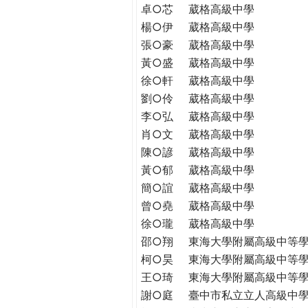
THE
卓○芯
葳格高級中學
WORLD
楊○伊
葳格高級中學
TOMORROW
張○豪
葳格高級中學
PUTTING
黃○盛
葳格高級中學
YOU
徐○軒
葳格高級中學
ON
劉○伶
葳格高級中學
THE
李○弘
葳格高級中學
PATH
肖○文
葳格高級中學
TO
GLOBAL
陳○諺
葳格高級中學
CITIZENSHIP
黃○郁
葳格高級中學
簡○誼
葳格高級中學
曾○堯
葳格高級中學
徐○瓏
葳格高級中學
邵○翔
東海大學附屬高級中等
柯○昊
東海大學附屬高級中等
王○琦
東海大學附屬高級中等
謝○庭
臺中市私立立人高級中