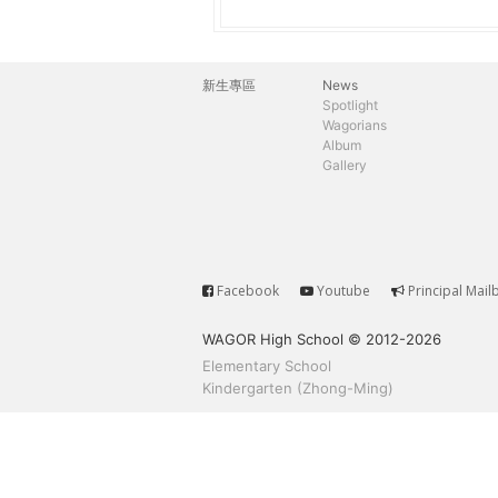
h
際
葳
e
格。
新生專區
News
主
培
Spotlight
r
Wagorians
養
選
Album
具
Gallery
e
國
單
際
移
動
力
Facebook
Youtube
Principal Mail
Service
的
WAGOR High School © 2012-2026
世
Elementary School
界
Kindergarten (Zhong-Ming)
公
民。
WAGOR
TODAY