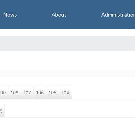
Jump to navigation
News
About
Administratio
109
108
107
106
105
104
職