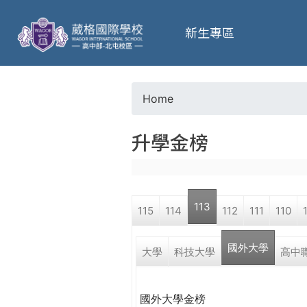
葳
新生專區
格
高
Home
Y
級
升學金榜
o
中
u
學
113
115
114
112
111
110
a
葳
國外大學
r
大學
科技大學
高中
格
國
e
際．
國外大學金榜
國