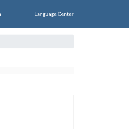
n
Language Center