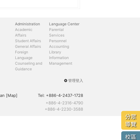
Administration
Language Center
Academic
Parental
Affairs
Services
Student Affairs
Personnel
General Affairs
Accounting
Foreign
Library
Language
Information
Counseling and
Management
Guidance
管理登入
User
menu
an [
Map
]
Tel:
+886-4-2437-1728
+886-4-2316-4790
+886-4-2230-3588
分眾
導覽
校區