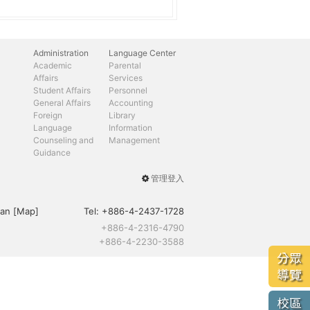
Administration
Language Center
Academic
Parental
Affairs
Services
Student Affairs
Personnel
General Affairs
Accounting
Foreign
Library
Language
Information
Counseling and
Management
Guidance
管理登入
User
menu
an [
Map
]
Tel:
+886-4-2437-1728
+886-4-2316-4790
+886-4-2230-3588
分眾
導覽
校區