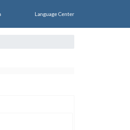
n
Language Center