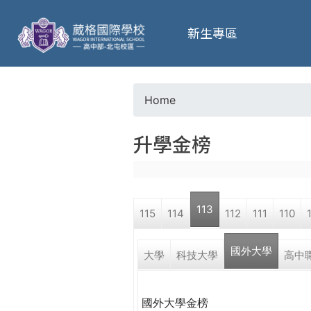
葳
新生專區
格
高
Home
Y
級
升學金榜
o
中
u
學
113
115
114
112
111
110
a
葳
國外大學
r
大學
科技大學
高中
格
國
e
際．
國外大學金榜
國