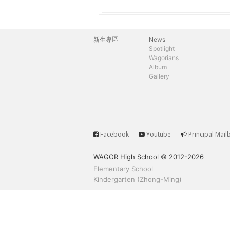
h
際
葳
e
格。
新生專區
News
主
培
Spotlight
r
Wagorians
養
選
Album
具
Gallery
e
國
單
際
移
動
力
Facebook
Youtube
Principal Mail
Service
的
WAGOR High School © 2012-2026
世
Elementary School
界
Kindergarten (Zhong-Ming)
公
民。
WAGOR
TODAY