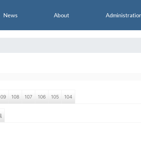
Jump to navigation
News
About
Administratio
109
108
107
106
105
104
職