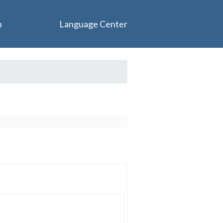
n
Language Center