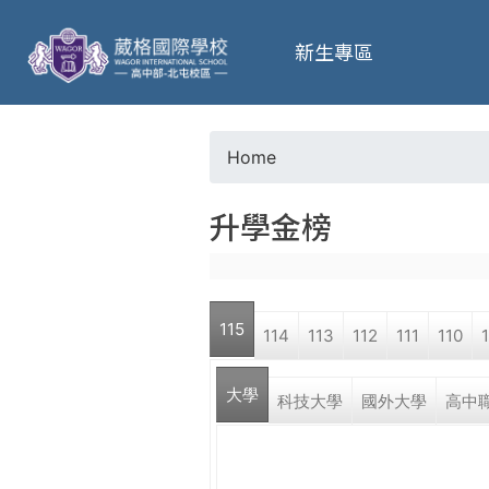
葳
新生專區
格
高
Home
Y
級
升學金榜
o
中
u
學
115
114
113
112
111
110
a
葳
大學
r
科技大學
國外大學
高中
格
國
e
際．
國