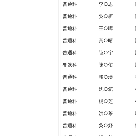
THE
普通科
李○恩
WORLD
TOMORROW
普通科
吳○桓
PUTTING
普通科
王○曄
YOU
ON
普通科
黃○晴
THE
PATH
普通科
陸○宇
TO
餐飲科
陳○佑
GLOBAL
CITIZENSHIP
普通科
賴○臻
普通科
沈○筑
普通科
楊○芝
普通科
洪○芩
普通科
吳○妤