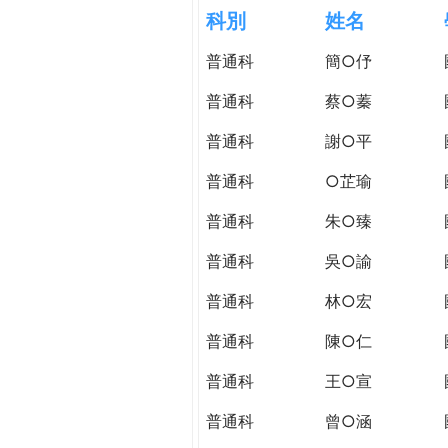
h
科別
姓名
際
葳
普通科
簡○伃
e
格。
培
普通科
蔡○蓁
r
養
具
普通科
謝○平
e
國
普通科
○芷瑜
際
移
普通科
朱○臻
動
力
普通科
吳○諭
的
普通科
林○宏
世
界
普通科
陳○仁
公
民。
普通科
王○宣
WAGOR
普通科
曾○涵
TODAY