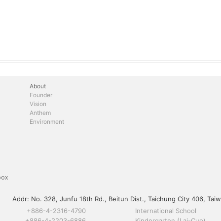
About
Founder
Vision
Anthem
Environment
box
Addr:
No. 328, Junfu 18th Rd., Beitun Dist., Taichung City 406, Taiw
+886-4-2316-4790
International School
+886-4-2203-6886
Kindergarten (Lai-Cuo)