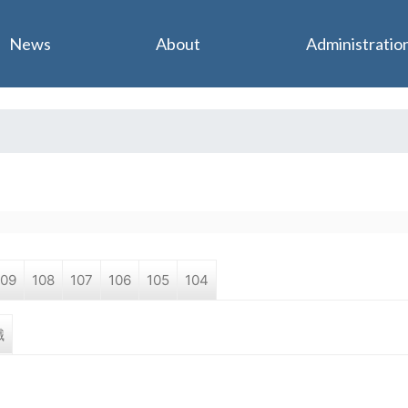
Jump to navigation
News
About
Administratio
109
108
107
106
105
104
職