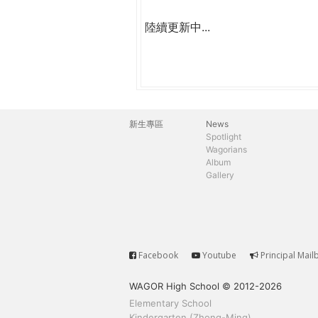
陸續更新中...
新生專區
News
主
Spotlight
Wagorians
選
Album
Gallery
單
Facebook
Youtube
Principal Mail
Service
WAGOR High School © 2012-2026
Elementary School
Kindergarten (Zhong-Ming)