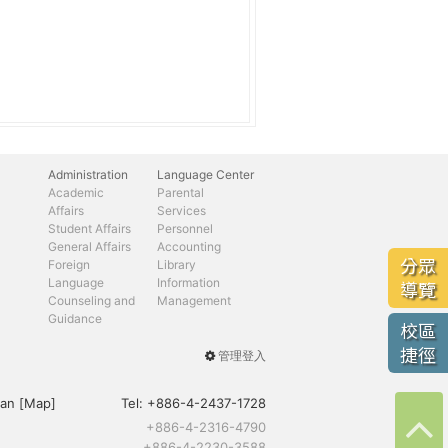
Administration
Language Center
Academic
Parental
Affairs
Services
Student Affairs
Personnel
General Affairs
Accounting
分眾
Foreign
Library
Language
Information
導覽
Counseling and
Management
Guidance
校區
捷徑
管理登入
User
menu
an [
Map
]
Tel:
+886-4-2437-1728
+886-4-2316-4790
+886-4-2230-3588