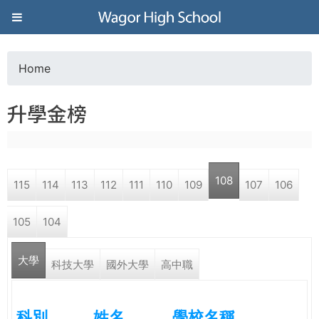
Jump to navigation
葳
格
Home
Y
高
升學金榜
o
級
u
中
108
115
114
113
112
111
110
109
107
106
a
學
105
104
r
葳
大學
e
科技大學
國外大學
高中職
格
國
h
際．
科別
姓名
學校名稱
國