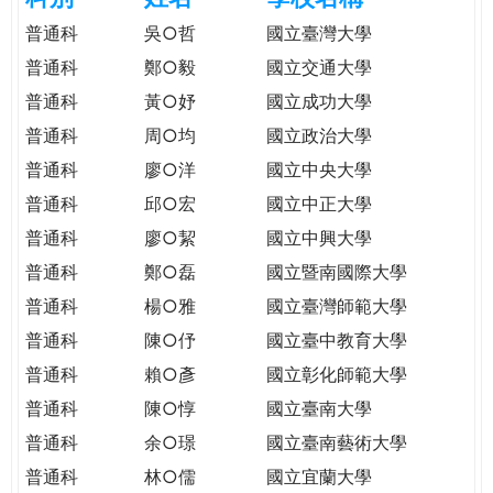
e
際
普通科
吳○哲
國立臺灣大學
葳
普通科
鄭○毅
國立交通大學
r
格。
普通科
黃○妤
國立成功大學
培
e
養
普通科
周○均
國立政治大學
具
普通科
廖○洋
國立中央大學
國
普通科
邱○宏
國立中正大學
際
移
普通科
廖○絜
國立中興大學
動
普通科
鄭○磊
國立暨南國際大學
力
普通科
楊○雅
國立臺灣師範大學
的
世
普通科
陳○伃
國立臺中教育大學
界
普通科
賴○彥
國立彰化師範大學
公
普通科
陳○惇
國立臺南大學
民。
普通科
余○璟
國立臺南藝術大學
WAGOR
TODAY
普通科
林○儒
國立宜蘭大學