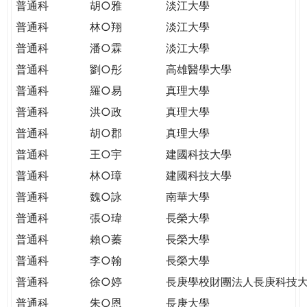
普通科
胡○雅
淡江大學
普通科
林○翔
淡江大學
普通科
潘○霖
淡江大學
普通科
劉○彤
高雄醫學大學
普通科
羅○易
真理大學
普通科
洪○政
真理大學
普通科
胡○郡
真理大學
普通科
王○宇
建國科技大學
普通科
林○璋
建國科技大學
普通科
魏○詠
南華大學
普通科
張○瑋
長榮大學
普通科
賴○蓁
長榮大學
普通科
李○翰
長榮大學
普通科
徐○婷
長庚學校財團法人長庚科技
普通科
朱○恩
長庚大學