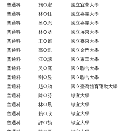
THE
普通科
施○宏
國立宜蘭大學
WORLD
普通科
林○鈺
國立嘉義大學
TOMORROW
PUTTING
普通科
呂○恩
國立嘉義大學
YOU
普通科
林○丞
國立屏東大學
ON
普通科
王○麒
國立臺東大學
THE
普通科
高○凱
國立金門大學
PATH
TO
普通科
江○諺
國立東華大學
GLOBAL
普通科
吳○庭
國立聯合大學
CITIZENSHIP
普通科
劉○昱
國立聯合大學
普通科
趙○勛
國立臺灣體育運動大學
普通科
陳○芬
靜宜大學
普通科
林○晨
靜宜大學
普通科
賴○欣
靜宜大學
普通科
許○劼
靜宜大學