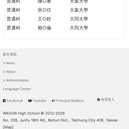
普通科
陳○睿
大葉大學
普通科
吳○任
大葉大學
普通科
王○銓
大同大學
普通科
賴○倫
大同大學
新生專區
主
News
選
About
單
Administration
Language Center
管理登入
Facebook
Youtube
Principal Mailbox
Service
User
menu
WAGOR High School © 2012-2026
No. 328, Junfu 18th Rd., Beitun Dist., Taichung City 406, Taiwan
[
Map
]