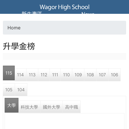
Jump to navigation
葳
新生專區
News
格
Home
Y
高
升學金榜
o
級
u
中
115
114
113
112
111
110
109
108
107
106
a
學
105
104
r
葳
大學
e
科技大學
國外大學
高中職
格
國
h
際．
國