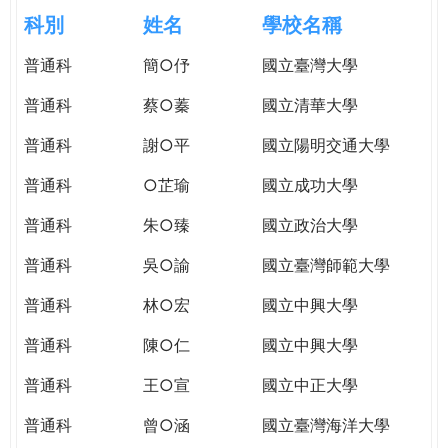
e
際
科別
姓名
學校名稱
葳
r
普通科
簡○伃
國立臺灣大學
格。
培
普通科
蔡○蓁
國立清華大學
e
養
具
普通科
謝○平
國立陽明交通大學
國
普通科
○芷瑜
國立成功大學
際
移
普通科
朱○臻
國立政治大學
動
力
普通科
吳○諭
國立臺灣師範大學
的
普通科
林○宏
國立中興大學
世
界
普通科
陳○仁
國立中興大學
公
民。
普通科
王○宣
國立中正大學
WAGOR
普通科
曾○涵
國立臺灣海洋大學
TODAY