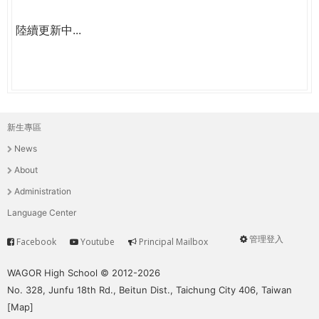
陸續更新中...
新生專區
主
News
選
About
單
Administration
Language Center
管理登入
Facebook
Youtube
Principal Mailbox
Service
User
menu
WAGOR High School © 2012-2026
No. 328, Junfu 18th Rd., Beitun Dist., Taichung City 406, Taiwan
[
Map
]