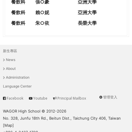
餐飲科
張○豪
亞洲大學
餐飲科
賴○妮
亞洲大學
餐飲科
朱○依
長榮大學
新生專區
主
News
選
About
單
Administration
Language Center
管理登入
Facebook
Youtube
Principal Mailbox
Service
User
menu
WAGOR High School © 2012-2026
No. 328, Junfu 18th Rd., Beitun Dist., Taichung City 406, Taiwan
[
Map
]