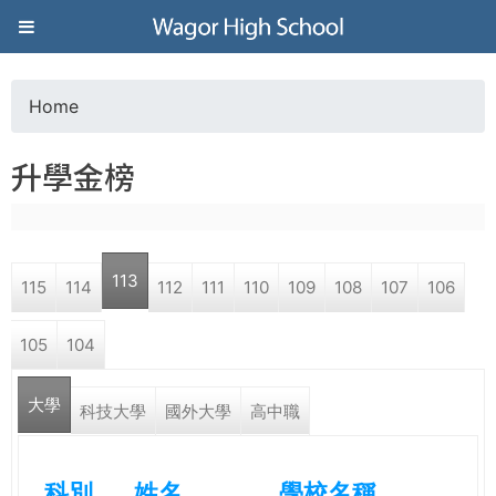
Jump to navigation
葳
格
Home
Y
高
升學金榜
o
級
u
中
113
115
114
112
111
110
109
108
107
106
a
學
105
104
r
葳
大學
e
科技大學
國外大學
高中職
格
國
h
際．
科別
姓名
學校名稱
國