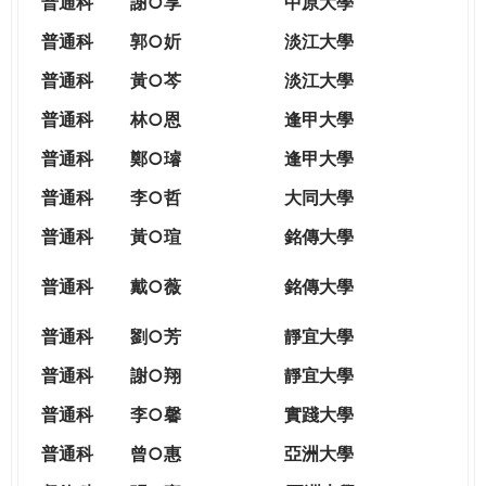
普通科
謝○享
中原大學
普通科
郭○妡
淡江大學
普通科
黃○芩
淡江大學
普通科
林○恩
逢甲大學
普通科
鄭○璿
逢甲大學
普通科
李○哲
大同大學
普通科
黃○瑄
銘傳大學
普通科
戴○薇
銘傳大學
普通科
劉○芳
靜宜大學
普通科
謝○翔
靜宜大學
普通科
李○馨
實踐大學
普通科
曾○惠
亞洲大學