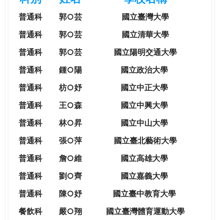
e
際
普通科
郭○芸
國立臺灣大學
葳
r
格。
普通科
郭○芸
國立清華大學
培
普通科
郭○芸
國立陽明交通大學
e
養
具
普通科
鍾○陽
國立政治大學
國
普通科
枋○妤
國立中正大學
際
移
普通科
王○森
國立中興大學
動
普通科
林○昇
國立中山大學
力
的
普通科
張○萍
國立臺北藝術大學
世
普通科
詹○維
國立高雄大學
界
公
普通科
劉○齊
國立嘉義大學
民。
普通科
陳○妤
國立臺中教育大學
WAGOR
TODAY
餐飲科
嚴○翔
國立
臺灣體育運動大學