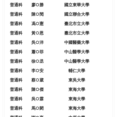
THE
普通科
廖○勝
國立東華大學
WORLD
TOMORROW
普通科
陳○閔
國立聯合大學
PUTTING
普通科
馮○憲
臺北市立大學
YOU
ON
普通科
黃○恩
臺北市立大學
THE
普
通科
吳○洋
中國醫藥大學
PATH
TO
普通科
蕭○菲
中山醫學大學
GLOBAL
普通科
徐○丞
中山醫學大學
CITIZENSHIP
普通科
李○安
輔仁大學
普通科
蔡○葳
東吳大學
普通科
陳○傑
東海大學
普通科
吳○霖
東海大學
普通科
馬○閎
東海大學