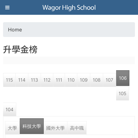
Jump to navigation
葳
格
Home
Y
高
升學金榜
o
級
u
中
106
115
114
113
112
111
110
109
108
107
a
學
105
r
葳
104
e
格
國
科技大學
h
大學
國外大學
高中職
際．
國