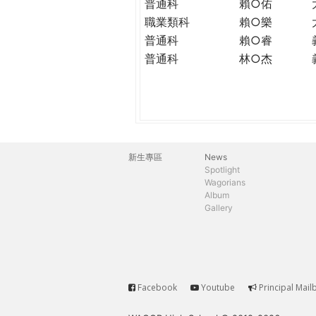
普通科
賴○佑
職業類科
賴○樂
普通科
賴○睿
普通科
林○杰
新生專區
News
主
Spotlight
Wagorians
選
Album
Gallery
單
Facebook
Youtube
Principal Mail
Service