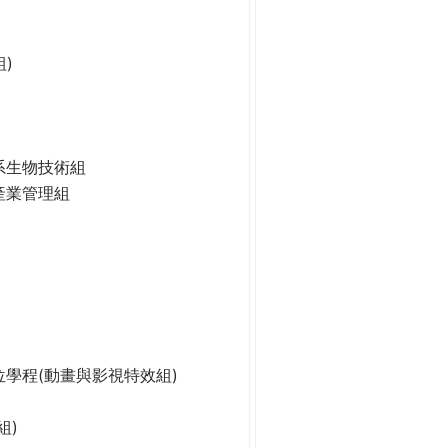
)
系生物技術組
產業管理組
學程(動畫與影視特效組)
組)