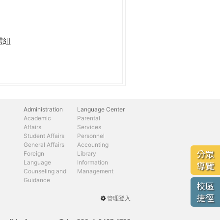
體組
Administration
Language Center
Academic
Parental
Affairs
Services
Student Affairs
Personnel
General Affairs
Accounting
分眾
Foreign
Library
Language
Information
導覽
Counseling and
Management
Guidance
校區
捷徑
管理登入
User