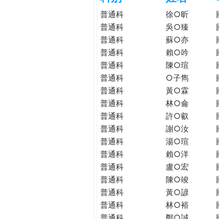
h
際
普通科
徐○昕
葳
普通科
吳○臻
e
格。
普通科
蘇○亦
培
普通科
賴○吟
r
養
普通科
陳○瑄
具
普通科
○子雋
e
國
普通科
黃○霖
際
普通科
林○侖
移
動
普通科
許○叡
力
普通科
謝○汝
的
普通科
湯○瑄
世
普通科
賴○洋
界
普通科
盧○宏
公
普通科
陳○竣
民。
普通科
黃○諺
WAGOR
普通科
林○裕
TODAY
普通科
鄭○誠