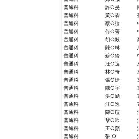
THE
普通科
許○旻
WORLD
普通科
黃○霖
TOMORROW
普通科
蔡○諭
PUTTING
YOU
普通科
何○菁
ON
普通科
胡○毅
THE
普通科
陳○琳
PATH
普通科
蘇○綸
TO
普通科
汪○逸
GLOBAL
普通科
林○奇
CITIZENSHIP
普通科
張○婕
普通科
陳○宇
普通科
洪○涵
普通科
汪○逸
普通科
陳○瑄
普通科
黎○吟
普通科
王○蘋
普通科
張 ○