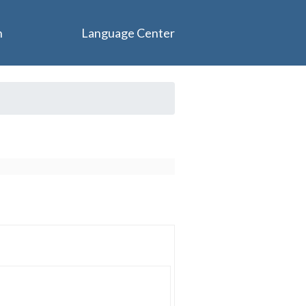
n
Language Center