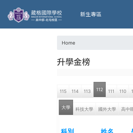
葳
新生專區
格
高
Home
Y
級
升學金榜
o
中
u
學
112
115
114
113
111
110
a
葳
大學
r
科技大學
國外大學
高中
格
國
e
際．
科別
姓名
國