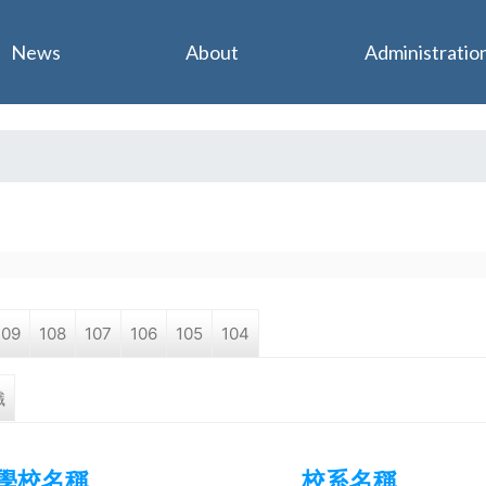
Jump to navigation
News
About
Administratio
109
108
107
106
105
104
職
學校名稱
校系名稱