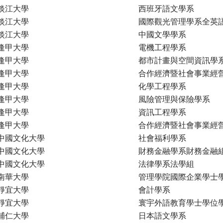
淡江大學
西班牙語文學系
淡江大學
國際觀光管理學系全英
淡江大學
中國文學學系
逢甲大學
電機工程學系
逢甲大學
都市計畫與空間資訊學
逢甲大學
合作經濟暨社會事業經
逢甲大學
化學工程學系
逢甲大學
風險管理與保險學系
逢甲大學
資訊工程學系
逢甲大學
合作經濟暨社會事業經
中國文化大學
社會福利學系
中國文化大學
財務金融學系財務金融
中國文化大學
法律學系法學組
南華大學
管理學院國際企業學士
靜宜大學
會計學系
靜宜大學
寰宇外語教育學士學位
輔仁大學
日本語文學系