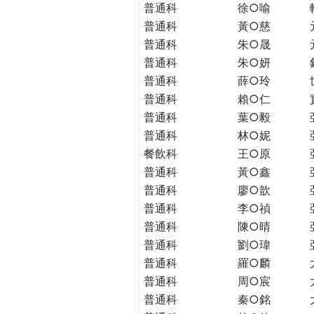
普通科
徐○喻
普通科
黃○慈
普通科
朱○晟
普通科
朱○妍
普通科
薛○玲
普通科
賴○仁
普通科
葉○毅
普通科
林○妮
餐飲科
王○原
普通科
黃○鑫
普通科
廖○歆
普通科
李○禎
普通科
陳○晴
普通科
劉○瑋
普通科
羅○麟
普通科
周○宸
普通科
秦○銘