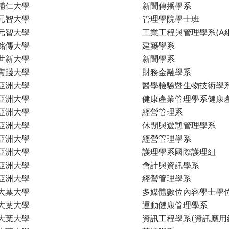
輔仁大學
新聞傳播學系
元智大學
管理學院學士班
元智大學
工業工程與管理學系(A組
銘傳大學
建築學系
世新大學
新聞學系
實踐大學
財務金融學系
亞洲大學
醫學檢驗暨生物技術學
亞洲大學
健康產業管理學系健康
亞洲大學
經營管理系
亞洲大學
休閒與遊憩管理學系
亞洲大學
經營管理學系
亞洲大學
護理學系國際護理組
亞洲大學
會計與資訊學系
亞洲大學
經營管理學系
大葉大學
多媒體數位內容學士學位
大葉大學
運動健康管理學系
大葉大學
資訊工程學系(資訊應用