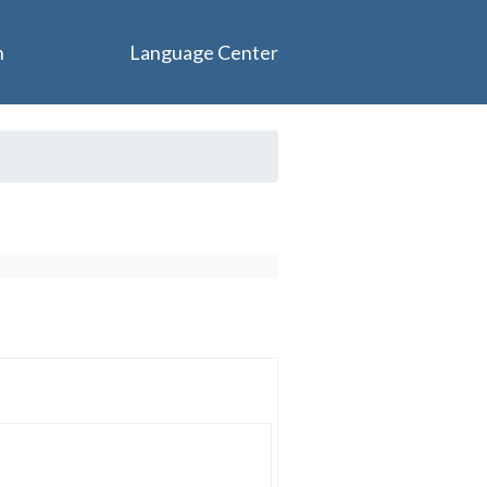
n
Language Center