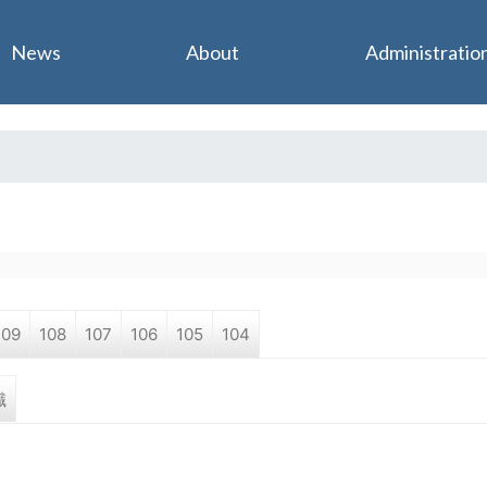
Jump to navigation
News
About
Administratio
109
108
107
106
105
104
職