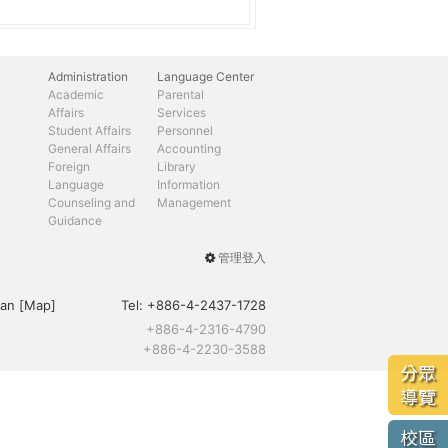
Administration
Language Center
Academic
Parental
Affairs
Services
Student Affairs
Personnel
General Affairs
Accounting
Foreign
Library
Language
Information
Counseling and
Management
Guidance
管理登入
User
menu
an [
Map
]
Tel:
+886-4-2437-1728
+886-4-2316-4790
+886-4-2230-3588
分眾
導覽
校區