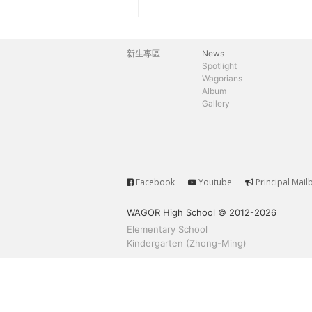
h
際
葳
e
格。
新生專區
News
主
培
Spotlight
r
Wagorians
養
選
Album
具
Gallery
e
國
單
際
移
動
力
Facebook
Youtube
Principal Mail
Service
的
WAGOR High School © 2012-2026
世
Elementary School
界
Kindergarten (Zhong-Ming)
公
民。
WAGOR
TODAY