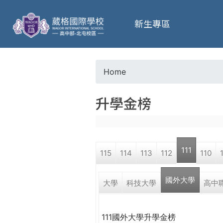
葳
新生專區
格
高
Home
Y
級
升學金榜
o
中
u
學
111
115
114
113
112
110
a
葳
國外大學
r
大學
科技大學
高中
格
國
e
際．
111國外大學升學金榜
國