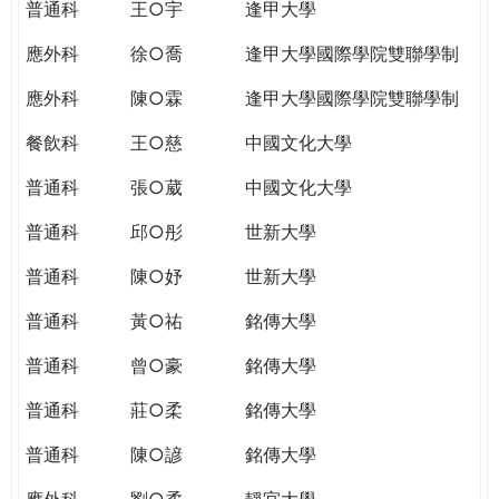
普通科
王○宇
逢甲大學
應外科
徐○喬
逢甲大學國際學院雙聯學制
應外科
陳○霖
逢甲大學國際學院雙聯學制
餐飲科
王○慈
中國文化大學
普通科
張○葳
中國文化大學
普通科
邱○彤
世新大學
普通科
陳○妤
世新大學
普通科
黃○祐
銘傳大學
普通科
曾○豪
銘傳大學
普通科
莊○柔
銘傳大學
普通科
陳○諺
銘傳大學
應外科
劉○柔
靜宜大學