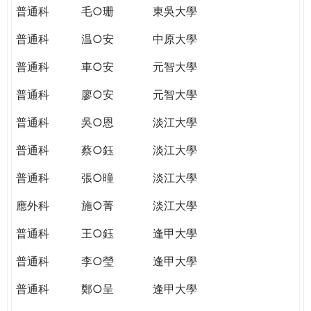
普通科
毛○珊
東吳大學
普通科
温○安
中原大學
普通科
車○安
元智大學
普通科
廖○安
元智大學
普通科
吳○恩
淡江大學
普通科
蔡○鈺
淡江大學
普通科
張○曈
淡江大學
應外科
施○菁
淡江大學
普通科
王○鈺
逢甲大學
普通科
李○瑩
逢甲大學
普通科
鄭○呈
逢甲大學