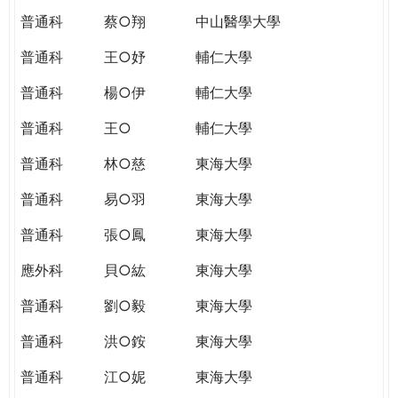
普通科
蔡○翔
中山醫學大學
普通科
王○妤
輔仁大學
普通科
楊○伊
輔仁大學
普通科
王○
輔仁大學
普通科
林○慈
東海大學
普通科
易○羽
東海大學
普通科
張○鳳
東海大學
應外科
貝○紘
東海大學
普通科
劉○毅
東海大學
普通科
洪○銨
東海大學
普通科
江○妮
東海大學