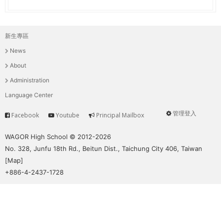
新生專區
主
News
選
About
單
Administration
Language Center
管理登入
Facebook
Youtube
Principal Mailbox
Service
User
menu
WAGOR High School © 2012-2026
No. 328, Junfu 18th Rd., Beitun Dist., Taichung City 406, Taiwan
[
Map
]
+886-4-2437-1728