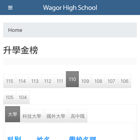
Jump to navigation
葳
格
Home
Y
高
升學金榜
o
級
u
中
110
115
114
113
112
111
109
108
107
106
a
學
105
104
r
葳
大學
e
科技大學
國外大學
高中職
格
國
h
際．
科
別
姓名
學校名稱
國