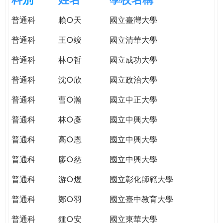
e
際
普通科
賴○天
國立臺灣大學
葳
r
格。
普通科
王○竣
國立清華大學
培
e
養
普通科
林○哲
國立成功大學
具
普通科
沈○欣
國立政治大學
國
際
普通科
曹○瀚
國立中正大學
移
動
普通科
林○彥
國立中興大學
力
普通科
高○恩
國立中興大學
的
世
普通科
廖○慈
國立中興大學
界
公
普通科
游○煜
國立彰化師範大學
民。
普通科
鄭○羽
國立臺中教育大學
WAGOR
TODAY
普通科
鍾○安
國立東華大學