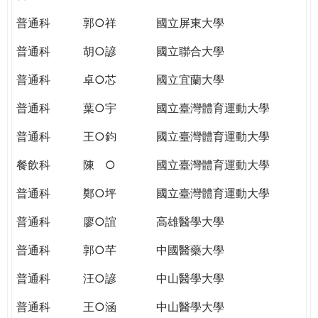
THE
WORLD
普通科
郭○祥
國立屏東大學
TOMORROW
普通科
胡○諺
國立聯合大學
PUTTING
YOU
普通科
卓○芯
國立宜蘭大學
ON
THE
普通科
葉○宇
國立臺灣體育運動大學
PATH
普通科
王○鈞
國立臺灣體育運動大學
TO
GLOBAL
餐飲科
陳 ○
國立臺灣體育運動大學
CITIZENSHIP
普通科
鄭○坪
國立臺灣體育運動大學
普通科
廖○誼
高雄醫學大學
普通科
郭○芊
中國醫藥大學
普通科
汪○諺
中山醫學大學
普通科
王○涵
中山醫學大學