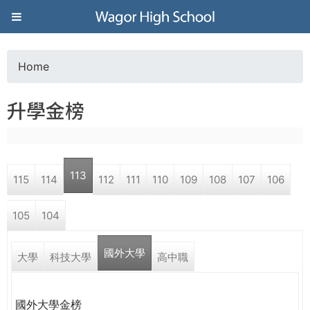
Jump to navigation
葳
格
Home
Y
高
升學金榜
o
級
u
中
113
115
114
112
111
110
109
108
107
106
a
學
105
104
r
葳
國外大學
e
大學
科技大學
高中職
格
國
h
際．
國外大學金榜
國