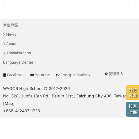
e
際
葳
r
格。
新生專區
主
培
e
News
養
選
具
About
國
單
Administration
際
Language Center
移
動
管理登入
Facebook
Youtube
Principal Mailbox
Service
User
力
的
menu
WAGOR High School © 2012-2026
分眾
世
導覽
No. 328, Junfu 18th Rd., Beitun Dist., Taichung City 406, Taiwan
界
[
Map
]
校區
公
+886-4-2437-1728
捷徑
民。
WAGOR
TODAY