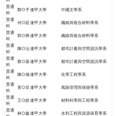
普通
鄭○予
逢甲大學
中國文學系
科
普通
何○廷
逢甲大學
纖維與複合材料學系
科
普通
郭○興
逢甲大學
纖維與複合材料學系
科
普通
陳○沅
逢甲大學
都市計畫與空間資訊學系
科
普通
蔡○菡
逢甲大學
都市計畫與空間資訊學系
科
普通
陳○瀚
逢甲大學
化學工程學系
科
普通
黃○呈
逢甲大學
風險管理與保險學系
科
普通
王○皓
逢甲大學
材料科學與工程學系
科
普通
林○鑫
逢甲大學
水利工程與資源保育學系