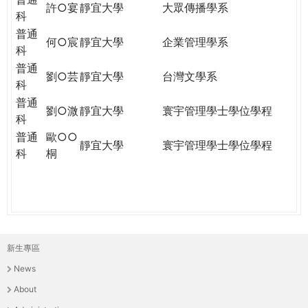
許○宴
靜宜大學
大眾傳播學系
科
普通
何○宸
靜宜大學
企業管理學系
科
普通
劉○芸
靜宜大學
台灣文學系
科
普通
劉○溦
靜宜大學
寰宇管理學士學位學程
科
普通
歐○○
靜宜大學
寰宇管理學士學位學程
科
桐
新生專區
主
News
選
About