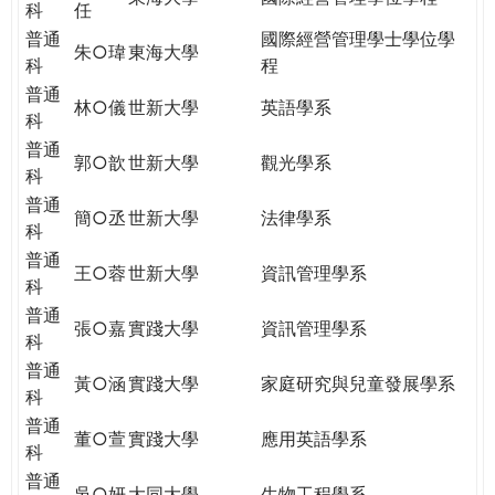
科
任
普通
國際經營管理學士學位學
朱○瑋
東海大學
科
程
普通
林○儀
世新大學
英語學系
科
普通
郭○歆
世新大學
觀光學系
科
普通
簡○丞
世新大學
法律學系
科
普通
王○蓉
世新大學
資訊管理學系
科
普通
張○嘉
實踐大學
資訊管理學系
科
普通
黃○涵
實踐大學
家庭研究與兒童發展學系
科
普通
董○萱
實踐大學
應用英語學系
科
普通
吳○妍
大同大學
生物工程學系