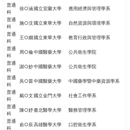
普通
徐○涵
國立宜蘭大學
應用經濟與管理學系
科
普通
施○汶
國立東華大學
自然資源與環境學系
科
普通
王○嫺
國立東華大學
教育行政與管理學系
科
普通
周○倫
中國醫藥大學
公共衛生學院
科
普通
謝○妙
中國醫藥大學
公共衛生學院
科
普通
吳○茵
中國醫藥大學
中國藥學暨中藥資源學系
科
普通
戴○文
國立金門大學
社會工作學系
科
普通
陳○妤
臺北醫學大學
醫務管理學系
科
普通
俞○辰
高雄醫學大學
口腔衛生學系
科