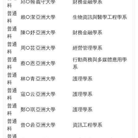
邱○翰
義守大學
財務金融學系
科
普通
賴○潔
亞洲大學
生物資訊與醫學工程學系
科
普通
陳○妤
亞洲大學
財務金融學系
科
普通
周○芸
亞洲大學
經營管理學系
科
普通
行動商務與多媒體應用學
蔡○恩
亞洲大學
科
系
普通
林○青
亞洲大學
護理學系
科
普通
寇○云
亞洲大學
護理學系
科
普通
鄭○琪
亞洲大學
護理學系
科
普通
曾○碞
亞洲大學
資訊工程學系
科
普通