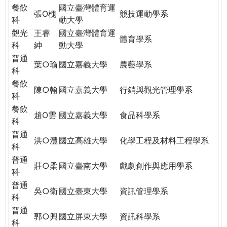
餐飲
國立臺灣體育運
張O槐
競技運動學系
科
動大學
觀光
王睿
國立臺灣體育運
體育學系
科
紳
動大學
普通
葉○瑜
國立嘉義大學
農藝學系
科
餐飲
陳○翰
國立嘉義大學
行銷與觀光管理學系
科
餐飲
趙O雲
國立嘉義大學
食品科學系
科
普通
洪○澧
國立高雄大學
化學工程及材料工程學系
科
普通
莊○柔
國立臺南大學
戲劇創作與應用學系
科
普通
吳○衛
國立臺東大學
資訊管理學系
科
普通
郭○興
國立屏東大學
資訊科學系
科