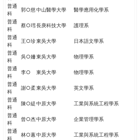
普通
郭○慈
中山醫學大學
醫學應用化學系
科
普通
蔡○㻰
長庚科技大學
護理系
科
普通
王○珍
東吳大學
日本語文學系
科
普通
吳○姍
東吳大學
物理學系
科
普通
李○
東吳大學
物理學系
科
普通
謝○柔
東吳大學
英文學系
科
普通
陳○緹
中原大學
工業與系統工程學系
科
普通
曾○杰
中原大學
企業管理學系
科
普通
林○蕙
中原大學
工業與系統工程學系
科