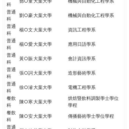
鄧○童
大葉大學
機械與自動化工程學系
科
普通
劉○豪
大葉大學
機械與自動化工程學系
科
普通
楊○文
大葉大學
資訊工程學系
科
普通
楊○愛
大葉大學
應用日語學系
科
普通
黃○賑
大葉大學
會計資訊學系
科
普通
張○詞
大葉大學
造形藝術學系
科
普通
徐○濬
大葉大學
電機工程學系
科
餐飲
烘焙暨飲料調製學士學位
陳○寒
大葉大學
科
學程
餐飲
陳○安
大葉大學
傳播藝術學士學位學程
科
普通