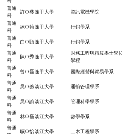
科
普通
許○彝
逢甲大學
資訊電機學院
科
普通
練○翰
逢甲大學
行銷學系
科
普通
白○頤
逢甲大學
行銷學系
科
普通
財務工程與精算學士學位
陳○秀
逢甲大學
科
學程
普通
曾○磊
逢甲大學
國際經營與貿易學系
科
普通
吳○蓁
淡江大學
運輸管理學系
科
普通
吳○諭
淡江大學
管理科學學系
科
普通
林○磊
淡江大學
數學學系
科
普通
曠○怡
淡江大學
土木工程學系