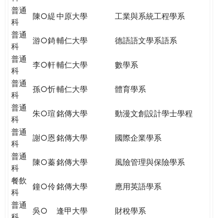
普通
陳○緹
中原大學
工業與系統工程學系
科
普通
游○錡
輔仁大學
德語語文學系語系
科
普通
李○軒
輔仁大學
數學系
科
普通
孫○忻
輔仁大學
體育學系
科
普通
朱○瑄
銘傳大學
動漫文創設計學士學程
科
普通
謝○恩
銘傳大學
國際企業學系
科
普通
陳○蓁
銘傳大學
風險管理與保險學系
科
餐飲
鐘○伶
銘傳大學
應用英語學系
科
普通
吳○
逢甲大學
財稅學系
科