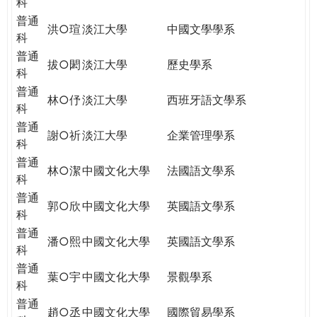
科
普通
洪○瑄
淡江大學
中國文學學系
科
普通
拔○閎
淡江大學
歷史學系
科
普通
林○伃
淡江大學
西班牙語文學系
科
普通
謝○祈
淡江大學
企業管理學系
科
普通
林○潔
中國文化大學
法國語文學系
科
普通
郭○欣
中國文化大學
英國語文學系
科
普通
潘○熙
中國文化大學
英國語文學系
科
普通
葉○宇
中國文化大學
景觀學系
科
普通
趙○丞
中國文化大學
國際貿易學系