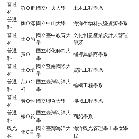
THE
普通
許○群
國立中央大學
土木工程學系
WORLD
科
TOMORROW
普通
劉○潔
國立中山大學
海洋生物科技暨資源學系
PUTTING
科
YOU
普通
國立臺中教育大
文化創意產業設計與營運
ON
王○渝
科
學
學系
THE
普通
國立彰化師範大
PATH
黃○
輔導與諮商學系
科
學
TO
普通
國立暨南國際大
GLOBAL
王○珽
資訊工程學系
科
學
CITIZENSHIP
普通
范○○
國立臺灣海洋大
輪機工程學系
科
祥
學
普通
黃○悅
國立聯合大學
機械工程學系
科
普通
國立臺灣海洋大
楊○鈞
商船學系
科
學
觀光
國立臺灣海洋大
海洋觀光管理學士學位學
張O萱
科
學
程