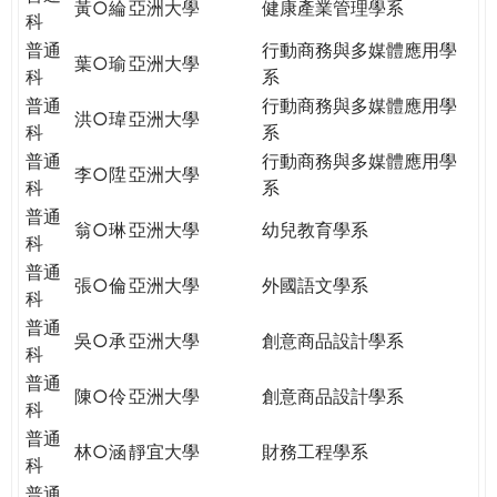
黃○綸
亞洲大學
健康產業管理學系
科
普通
行動商務與多媒體應用學
葉○瑜
亞洲大學
科
系
普通
行動商務與多媒體應用學
洪○瑋
亞洲大學
科
系
普通
行動商務與多媒體應用學
李○陞
亞洲大學
科
系
普通
翁○琳
亞洲大學
幼兒教育學系
科
普通
張○倫
亞洲大學
外國語文學系
科
普通
吳○承
亞洲大學
創意商品設計學系
科
普通
陳○伶
亞洲大學
創意商品設計學系
科
普通
林○涵
靜宜大學
財務工程學系
科
普通