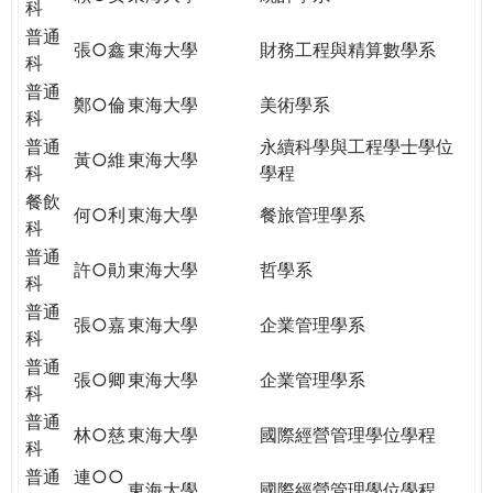
科
普通
張○鑫
東海大學
財務工程與精算數學系
科
普通
鄭○倫
東海大學
美術學系
科
普通
永續科學與工程學士學位
黃○維
東海大學
科
學程
餐飲
何○利
東海大學
餐旅管理學系
科
普通
許○勛
東海大學
哲學系
科
普通
張○嘉
東海大學
企業管理學系
科
普通
張○卿
東海大學
企業管理學系
科
普通
林○慈
東海大學
國際經營管理學位學程
科
普通
連○○
東海大學
國際經營管理學位學程