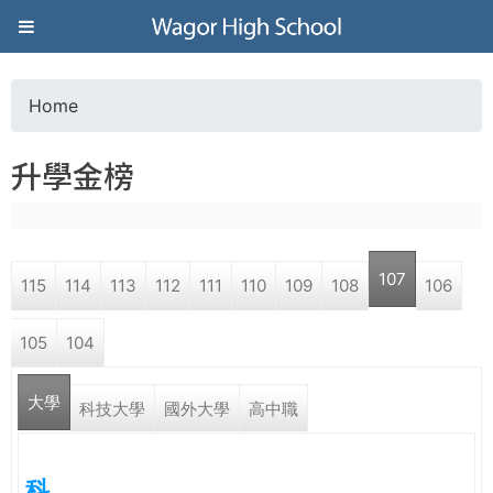
Jump to navigation
葳
格
Home
Y
高
升學金榜
o
級
u
中
107
115
114
113
112
111
110
109
108
106
a
學
105
104
r
葳
大學
e
科技大學
國外大學
高中職
格
國
h
際．
科
國