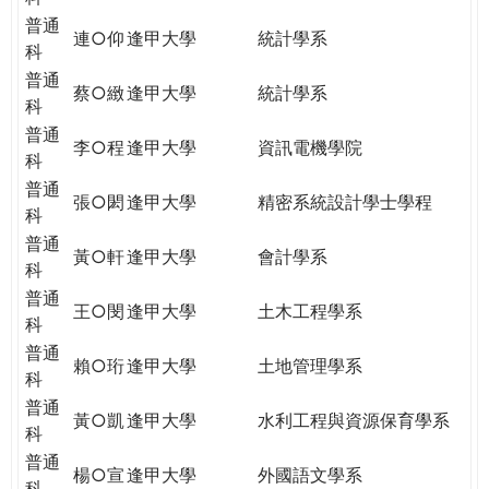
普通
連○仰
逢甲大學
統計學系
科
普通
蔡○緻
逢甲大學
統計學系
科
普通
李○程
逢甲大學
資訊電機學院
科
普通
張○閎
逢甲大學
精密系統設計學士學程
科
普通
黃○軒
逢甲大學
會計學系
科
普通
王○閔
逢甲大學
土木工程學系
科
普通
賴○珩
逢甲大學
土地管理學系
科
普通
黃○凱
逢甲大學
水利工程與資源保育學系
科
普通
楊○宣
逢甲大學
外國語文學系
科