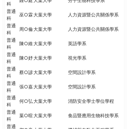
鍾○庭
大葉大學
分子生物科技學系
科
普通
巫○霖
大葉大學
人力資源暨公共關係學系
科
普通
周○倫
大葉大學
人力資源暨公共關係學系
科
普通
陳○維
大葉大學
英語學系
科
普通
陳○妤
大葉大學
視光學系
科
普通
蔡○諺
大葉大學
空間設計學系
科
普通
張○嘉
大葉大學
空間設計學系
科
普通
何○弘
大葉大學
消防安全學士學位學程
科
普通
葉○暄
大葉大學
食品暨應用生物科技學系
科
普通