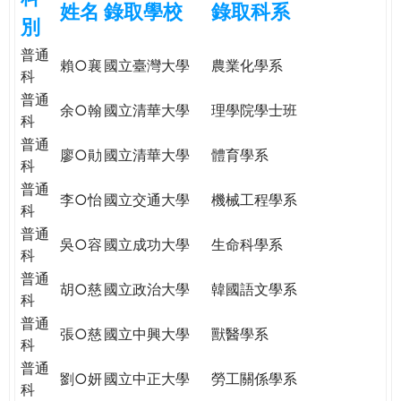
姓名
錄取學校
錄取科系
e
際
別
葳
普通
r
格。
賴○襄
國立臺灣大學
農業化學系
科
培
普通
e
養
余○翰
國立清華大學
理學院學士班
科
具
普通
國
廖○勛
國立清華大學
體育學系
科
際
普通
移
李○怡
國立交通大學
機械工程學系
科
動
力
普通
吳○容
國立成功大學
生命科學系
的
科
世
普通
胡○慈
國立政治大學
韓國語文學系
界
科
公
普通
張○慈
國立中興大學
獸醫學系
民。
科
WAGOR
普通
劉○妍
國立中正大學
勞工關係學系
TODAY
科