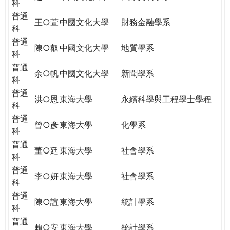
科
普通
王○萱
中國文化大學
財務金融學系
科
普通
陳○叡
中國文化大學
地質學系
科
普通
余○帆
中國文化大學
新聞學系
科
普通
洪○恩
東海大學
永續科學與工程學士學程
科
普通
曾○彥
東海大學
化學系
科
普通
董○廷
東海大學
社會學系
科
普通
李○妍
東海大學
社會學系
科
普通
陳○諠
東海大學
統計學系
科
普通
賴○安
東海大學
統計學系