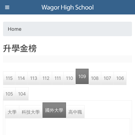
Jump to navigation
葳
格
Home
Y
高
升學金榜
o
級
u
中
109
115
114
113
112
111
110
108
107
106
a
學
105
104
r
葳
國外大學
e
大學
科技大學
高中職
格
國
h
際．
國