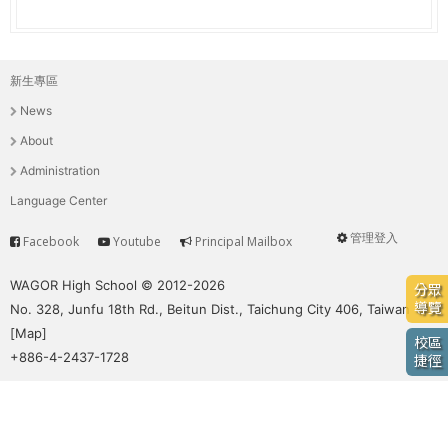
e
際
葳
r
格。
新生專區
主
培
e
News
養
選
具
About
國
單
Administration
際
Language Center
移
動
管理登入
Facebook
Youtube
Principal Mailbox
Service
User
力
的
menu
WAGOR High School © 2012-2026
分眾
世
導覽
No. 328, Junfu 18th Rd., Beitun Dist., Taichung City 406, Taiwan
界
[
Map
]
校區
公
+886-4-2437-1728
捷徑
民。
WAGOR
TODAY