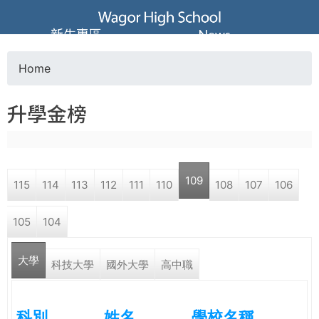
Jump to navigation
葳
新生專區
News
格
Home
Y
高
升學金榜
o
級
u
中
109
115
114
113
112
111
110
108
107
106
a
學
105
104
r
葳
大學
e
科技大學
國外大學
高中職
格
國
h
際．
科別
姓名
學校名稱
國