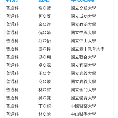
e
際
普通科
詹○諺
國立交通大學
葳
普通科
柯○蓁
國立成功大學
r
格。
普通科
余○維
國立政治大學
培
e
養
普通科
倪○媮
國立中興大學
具
普通科
莊○怡
國立中山大學
國
普通科
游○幃
國立臺中教育大學
際
移
普通科
游○翔
國立聯合大學
動
普通科
卓○源
國立宜蘭大學
力
普通科
王○文
國立嘉義大學
的
世
普通科
商○峻
國立嘉義大學
界
普通科
林○霈
國立金門大學
公
普通科
吳○謙
國立體育大學
民。
普通科
丁○頤
中國醫藥大學
WAGOR
TODAY
普通科
林○諭
中山醫學大學