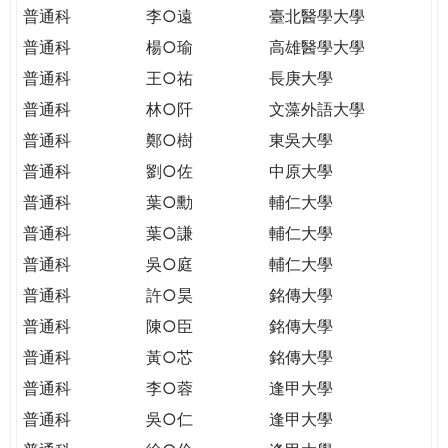
THE
普通科
李○遠
臺北醫學大學
WORLD
普通科
楊○瑜
高雄醫學大學
TOMORROW
PUTTING
普通科
王○祐
長庚大學
YOU
普通科
林○阡
文藻外語大學
ON
普通科
鄭○樹
東吳大學
THE
普通科
劉○佐
中原大學
PATH
TO
普通科
葉○勳
輔仁大學
GLOBAL
普通科
葉○謙
輔仁大學
CITIZENSHIP
普通科
吳○庭
輔仁大學
普通科
許○昊
銘傳大學
普通科
陳○臣
銘傳大學
普通科
黃○芯
銘傳大學
普通科
李○蓉
逢甲大學
普通科
吳○仁
逢甲大學