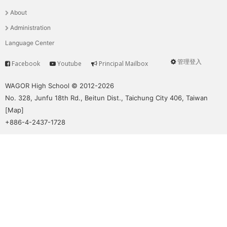
選
About
單
Administration
Language Center
管理登入
Facebook
Youtube
Principal Mailbox
Service
User
menu
WAGOR High School © 2012-2026
No. 328, Junfu 18th Rd., Beitun Dist., Taichung City 406, Taiwan
[
Map
]
+886-4-2437-1728