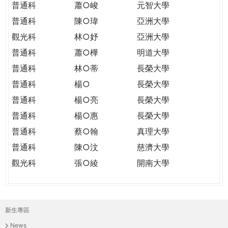
普通科
蕭○峻
元智大學
普通科
陳○瑋
亞洲大學
觀光科
林○妤
亞洲大學
普通科
蕭○樺
明道大學
普通科
林○蒂
長榮大學
普通科
楊○
長榮大學
普通科
楊○亮
長榮大學
普通科
楊○惠
長榮大學
普通科
蔡○翰
真理大學
普通科
陳○汶
慈濟大學
觀光科
張○綾
開南大學
新生專區
主
News