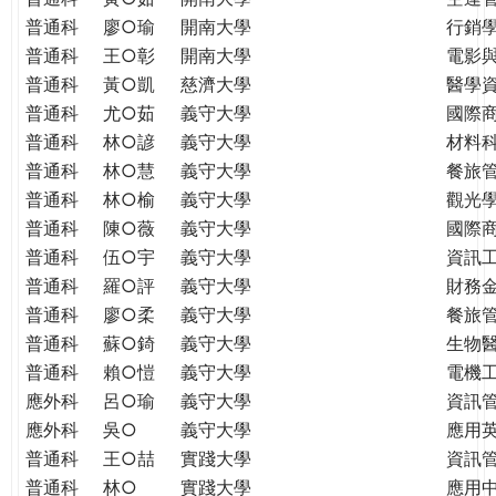
普通科
廖○瑜
開南大學
行銷
普通科
王○彰
開南大學
電影
普通科
黃○凱
慈濟大學
醫學
普通科
尤○茹
義守大學
國際
普通科
林○諺
義守大學
材料
普通科
林○慧
義守大學
餐旅
普通科
林○榆
義守大學
觀光
普通科
陳○薇
義守大學
國際
普通科
伍○宇
義守大學
資訊
普通科
羅○評
義守大學
財務
普通科
廖○柔
義守大學
餐旅
普通科
蘇○錡
義守大學
生物
普通科
賴○愷
義守大學
電機
應外科
呂○瑜
義守大學
資訊
應外科
吳○
義守大學
應用
普通科
王○喆
實踐大學
資訊
普通科
林○
實踐大學
應用