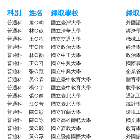
e
際
科別
姓名
錄取學校
錄取
葳
r
格。
普通科
蕭○昀
國立臺灣大學
外國
培
普通科
林○叡
國立清華大學
經濟
e
養
普通科
王○程
國立交通大學
機械
具
普通科
李○怡
國立政治大學
經濟
國
普通科
林○韵
國立中正大學
政治
際
普通科
王○容
國立中興大學
國際
移
普通科
張○甄
國立中興大學
企業
動
普通科
吳○霖
國立臺中教育大學
體育
力
普通科
楊○宇
國立臺中教育大學
數學
的
普通科
張○輝
國立臺北大學
通訊
世
普通科
江○芳
國立臺北大學
統計
界
公
普通科
陳○彰
國立宜蘭大學
環境
民。
普通科
陳○詠
國立高雄師範大學
國文
WAGOR
普通科
黃○毅
國立嘉義大學
教育
TODAY
普通科
黃○淳
國立暨南國際大學
外國