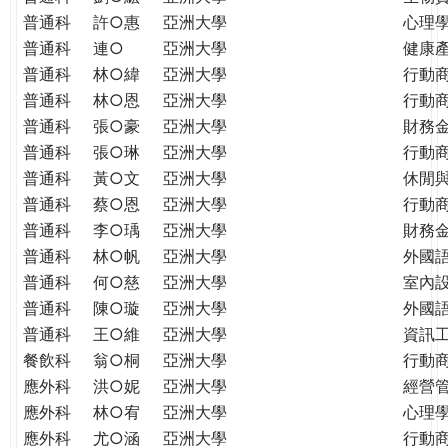
普通科
許○惠
亞洲大學
心理
普通科
連○
亞洲大學
健康
普通科
林○緯
亞洲大學
行動
普通科
林○恩
亞洲大學
行動
普通科
張○豪
亞洲大學
財務
普通科
張○琳
亞洲大學
行動
普通科
黃○文
亞洲大學
休閒
普通科
蔡○恩
亞洲大學
行動
普通科
李○瑀
亞洲大學
財務
普通科
林○帆
亞洲大學
外國
普通科
何○慈
亞洲大學
室內
普通科
陳○璇
亞洲大學
外國語
普通科
王○維
亞洲大學
資訊工
餐飲科
翁○桐
亞洲大學
行動
應外科
洪○妮
亞洲大學
經營
應外科
林○宥
亞洲大學
心理
應外科
尤○涵
亞洲大學
行動