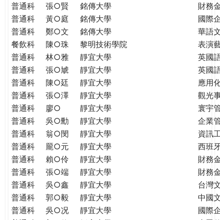
普通科
張○賢
銘傳大學
財務
普通科
黃○庭
銘傳大學
國際
普通科
鄭○文
銘傳大學
華語
餐飲科
陳○珠
黎明技術學院
表演
普通科
林○雅
靜宜大學
英國
普通科
張○虓
靜宜大學
英國
普通科
陳○廷
靜宜大學
應用
普通科
張○澤
靜宜大學
觀光
普通科
廖○
靜宜大學
寰宇
普通科
吳○勳
靜宜大學
企業
普通科
翁○閔
靜宜大學
資訊
普通科
龎○元
靜宜大學
西班
普通科
賴○伶
靜宜大學
財務
普通科
張○端
靜宜大學
財務
普通科
吳○鑫
靜宜大學
台灣
普通科
郭○毅
靜宜大學
中國
普通科
吳○况
靜宜大學
國際企