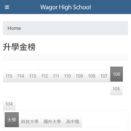
Jump to navigation
葳
格
Home
Y
高
升學金榜
o
級
u
中
106
115
114
113
112
111
110
109
108
107
a
學
105
r
葳
104
e
格
國
大學
h
科技大學
國外大學
高中職
際．
國