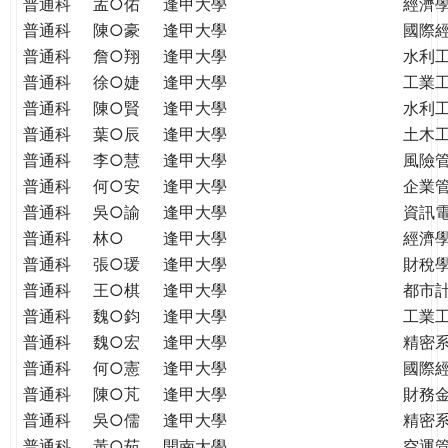
普通科
孟○佑
逢甲大學
經濟
普通科
陳○豪
逢甲大學
國際
普通科
詹○翔
逢甲大學
水利
普通科
徐○婕
逢甲大學
工業
普通科
陳○賢
逢甲大學
水利
普通科
葉○辰
逢甲大學
土木
普通科
李○慧
逢甲大學
風險
普通科
何○安
逢甲大學
企業
普通科
吳○諭
逢甲大學
資訊
普通科
林○
逢甲大學
經濟
普通科
張○瑗
逢甲大學
財稅
普通科
王○棋
逢甲大學
都市
普通科
魏○鈞
逢甲大學
工業
普通科
魏○宏
逢甲大學
精密
普通科
何○憲
逢甲大學
國際
普通科
陳○芃
逢甲大學
財務
普通科
吳○儒
逢甲大學
精密
普通科
黃○茹
開南大學
空運