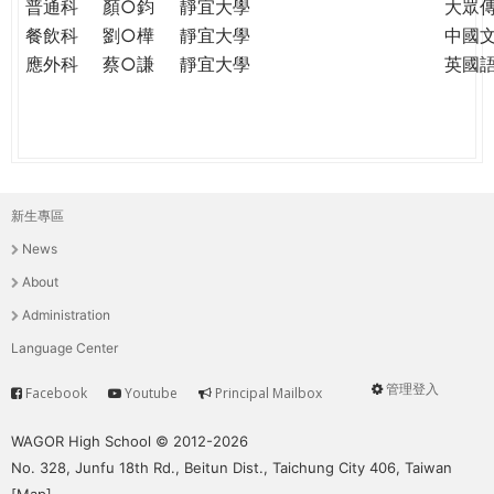
普通科
顏○鈞
靜宜大學
大眾
餐飲科
劉○樺
靜宜大學
中國
應外科
蔡○謙
靜宜大學
英國
新生專區
主
News
選
About
單
Administration
Language Center
管理登入
Facebook
Youtube
Principal Mailbox
Service
User
menu
WAGOR High School © 2012-2026
No. 328, Junfu 18th Rd., Beitun Dist., Taichung City 406, Taiwan
[
Map
]