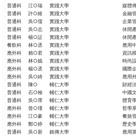
普通科
江○瑞
實踐大學
媒體
普通科
許○維
實踐大學
金融
普通科
吳○儒
實踐大學
企業
普通科
吳○志
實踐大學
休閒
普通科
楊○証
實踐大學
休閒
餐飲科
林○丞
實踐大學
應用
應外科
賴○君
實踐大學
資訊
應外科
林○嫣
實踐大學
時尚
應外科
楊○丞
實踐大學
國際
應外科
吳○綺
實踐大學
應用
普通科
陳○
輔仁大學
財經
普通科
石○翰
輔仁大學
中國
普通科
吳○霈
輔仁大學
體育
應外科
曾○瑾
輔仁大學
哲學
應外科
江○豪
輔仁大學
餐旅
應外科
鄭○婷
輔仁大學
歷史
普通科
吳○新
銘傳大學
應用