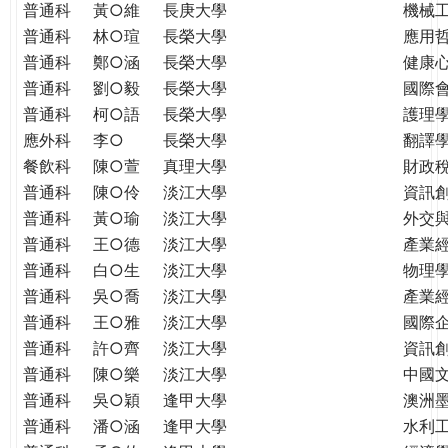
普通科
黃○維
長庚大學
機械
普通科
林○瑄
長榮大學
應用
普通科
鄭○涵
長榮大學
健康
普通科
劉○毅
長榮大學
國際
普通科
柯○語
長榮大學
護理學
應外科
李○
長榮大學
翻譯
餐飲科
陳○萱
真理大學
財政
普通科
陳○伶
淡江大學
資訊
普通科
黃○瑜
淡江大學
外交
普通科
王○德
淡江大學
產業
普通科
白○生
淡江大學
物理
普通科
吳○喬
淡江大學
產業
普通科
王○雅
淡江大學
國際
普通科
許○齊
淡江大學
資訊
普通科
陳○樂
淡江大學
中國
普通科
吳○穎
逢甲大學
澳洲
普通科
潘○涵
逢甲大學
水利