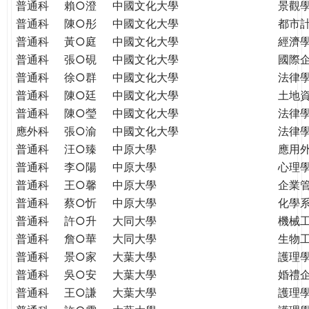
普通科
賴○澄
中國文化大學
景觀
普通科
陳○彤
中國文化大學
都市
普通科
黃○庭
中國文化大學
經濟
普通科
張○硯
中國文化大學
國際
普通科
徐○群
中國文化大學
法律
普通科
陳○廷
中國文化大學
土地
普通科
陳○瑩
中國文化大學
法律
應外科
張○渝
中國文化大學
法律
普通科
汪○臻
中原大學
應用
普通科
李○陽
中原大學
心理
普通科
王○馨
中原大學
企業
普通科
蔡○忻
中原大學
化學
普通科
許○升
大同大學
機械
普通科
詹○華
大同大學
生物
普通科
景○家
大葉大學
護理
普通科
吳○安
大葉大學
婚禮
普通科
王○謙
大葉大學
護理