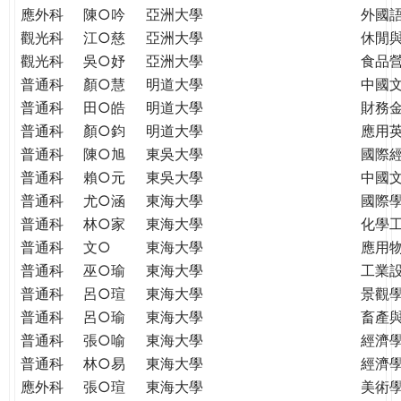
應外科
陳○吟
亞洲大學
外國
觀光科
江○慈
亞洲大學
休閒
觀光科
吳○妤
亞洲大學
食品
普通科
顏○慧
明道大學
中國
普通科
田○皓
明道大學
財務
普通科
顏○鈞
明道大學
應用
普通科
陳○旭
東吳大學
國際
普通科
賴○元
東吳大學
中國
普通科
尤○涵
東海大學
國際學
普通科
林○家
東海大學
化學
普通科
文○
東海大學
應用
普通科
巫○瑜
東海大學
工業
普通科
呂○瑄
東海大學
景觀
普通科
呂○瑜
東海大學
畜產
普通科
張○喻
東海大學
經濟
普通科
林○易
東海大學
經濟
應外科
張○瑄
東海大學
美術