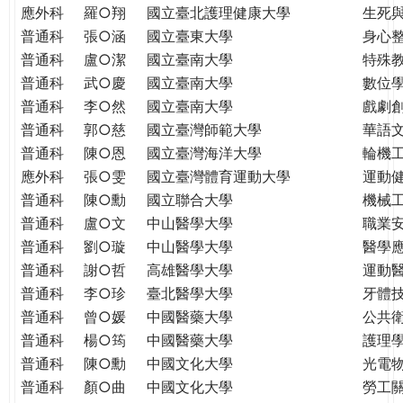
THE
應外科
羅○翔
國立臺北護理健康大學
生死
WORLD
普通科
張○涵
國立臺東大學
身心
TOMORROW
普通科
盧○潔
國立臺南大學
特殊
PUTTING
普通科
武○慶
國立臺南大學
數位
YOU
普通科
李○然
國立臺南大學
戲劇創
ON
普通科
郭○慈
國立臺灣師範大學
華語
THE
普通科
陳○恩
國立臺灣海洋大學
輪機
PATH
應外科
張○雯
國立臺灣體育運動大學
運動
TO
GLOBAL
普通科
陳○勳
國立聯合大學
機械
CITIZENSHIP
普通科
盧○文
中山醫學大學
職業
普通科
劉○璇
中山醫學大學
醫學
普通科
謝○哲
高雄醫學大學
運動
普通科
李○珍
臺北醫學大學
牙體
普通科
曾○媛
中國醫藥大學
公共
普通科
楊○筠
中國醫藥大學
護理
普通科
陳○勳
中國文化大學
光電
普通科
顏○曲
中國文化大學
勞工