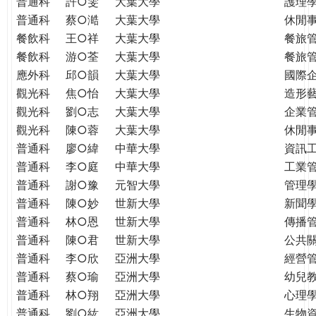
普通科
許○雯
大葉大學
護理
普通科
蔡○澔
大葉大學
休閒
餐飲科
王○祥
大葉大學
餐旅
餐飲科
游○荃
大葉大學
餐旅
應外科
邱○韻
大葉大學
國際
觀光科
焦○怡
大葉大學
造形
觀光科
劉○志
大葉大學
企業
觀光科
陳○蓉
大葉大學
休閒
普通科
廖○緯
中華大學
資訊
普通科
李○庭
中華大學
工業
普通科
謝○豫
元智大學
管理學
普通科
陳○妙
世新大學
新聞
普通科
林○恩
世新大學
傳播
普通科
陳○君
世新大學
公共
普通科
李○欣
亞洲大學
經營
普通科
蔡○瑜
亞洲大學
幼兒
普通科
林○翔
亞洲大學
心理
普通科
劉○紘
亞洲大學
生物