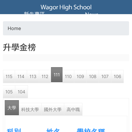
Jump to navigation
葳
新生專區
News
格
Home
Y
高
升學金榜
o
級
u
中
111
115
114
113
112
110
109
108
107
106
a
學
105
104
r
葳
大學
e
科技大學
國外大學
高中職
格
國
h
際．
科別
姓名
學校名稱
國