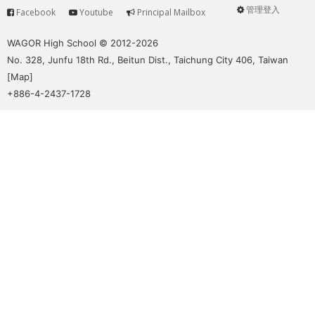
管理登入
Facebook
Youtube
Principal Mailbox
Service
User
menu
WAGOR High School © 2012-2026
No. 328, Junfu 18th Rd., Beitun Dist., Taichung City 406, Taiwan
[
Map
]
+886-4-2437-1728