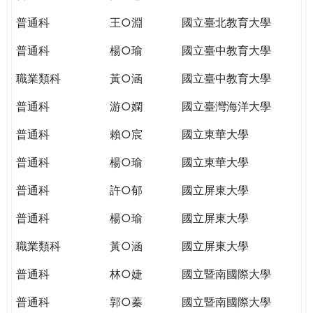
THE
WORLD
普通科
王○淵
國立臺北教育大學
TOMORROW
普通科
楊○瑜
國立臺中教育大學
PUTTING
YOU
職業類科
黃○涵
國立臺中教育大學
ON
THE
普通科
游○嫻
國立臺灣海洋大學
PATH
普通科
賴○宸
國立東華大學
TO
GLOBAL
普通科
楊○瑜
國立東華大學
CITIZENSHIP
普通科
許○郁
國立屏東大學
普通科
楊○瑜
國立屏東大學
職業類科
黃○涵
國立屏東大學
普通科
林○婕
國立暨南國際大學
普通科
郭○蓁
國立暨南國際大學