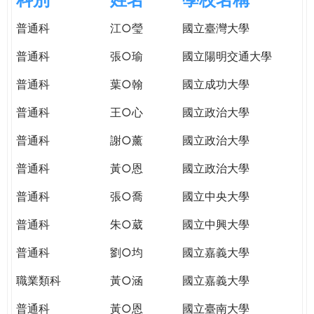
e
際
普通科
江○瑩
國立臺灣大學
葳
r
格。
普通科
張○瑜
國立陽明交通大學
培
e
養
普通科
葉○翰
國立成功大學
具
普通科
王○心
國立政治大學
國
際
普通科
謝○薰
國立政治大學
移
動
普通科
黃○恩
國立政治大學
力
普通科
張○喬
國立中央大學
的
世
普通科
朱○葳
國立中興大學
界
公
普通科
劉○均
國立嘉義大學
民。
職業類科
黃○涵
國立嘉義大學
WAGOR
TODAY
普通科
黃○恩
國立臺南大學