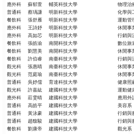
應外科
蘇郁萱
輔英科技大學
物理治
普通科
蔡瑀謙
明新科技大學
化學與
餐飲科
張舒雁
明新科技大學
運動管
應外科
王詩妤
明新科技大學
休閒事
應外科
高如芯
明新科技大學
行銷與
餐飲科
張皓渝
南開科技大學
數位旅
餐飲科
劉慧美
南開科技大學
休閒事
餐飲科
許伯睿
南臺科技大學
行銷與
觀光科
張惠晴
南臺科技大學
休閒事
觀光科
范庭瑜
南臺科技大學
休閒事
普通科
吳妤儒
育達科技大學
健康照
觀光科
許嘉紘
建國科技大學
運動健
應外科
莊雯晴
建國科技大學
應用外
普通科
高皓平
建國科技大學
美容系
普通科
黃泳豪
建國科技大學
行銷與
普通科
趙馥駿
建國科技大學
行銷與
餐飲科
劉康帝
建國科技大學
觀光系