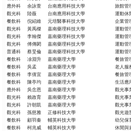
應外科
余詠萱
台南應用科技大學
旅館管
觀光科
陸薇
台南應用科技大學
運動休
餐飲科
倪紹維
元培醫事科技大學
企業管
觀光科
黃禹榤
嘉南藥理科技大學
運動管
觀光科
李翰傑
嘉南藥理科技大學
運動管
觀光科
傅傳閎
嘉南藥理科技大學
運動管
普通科
蔡旻倫
嘉南藥理科技大學
運動管
餐飲科
凃淵升
嘉南藥理大學
餐旅管
餐飲科
吳孟
嘉南藥理大學
老人服
餐飲科
李倩宜
嘉南藥理大學
餐旅管
餐飲科
陳亭均
嘉南藥理大學
生活應
應外科
吳念恩
嘉南藥理大學
觀光事
觀光科
賴政育
嘉南藥理大學
觀光事
觀光科
許朝凱
嘉南藥理大學
觀光事
觀光科
孫慈雅
正修科技大學
觀光遊
餐飲科
顧羽秦
輔英科技大學
幼兒保
餐飲科
柯兆威
輔英科技大學
休閒與