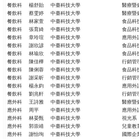
餐飲科
楊舒貽
中臺科技大學
醫療暨
餐飲科
蔡雯婷
中臺科技大學
醫療暨
餐飲科
林家萱
中臺科技大學
食品科
餐飲科
張育綺
中臺科技大學
食品科
餐飲科
章玲瑄
中臺科技大學
應用外
餐飲科
謝欣諺
中臺科技大學
食品科
餐飲科
林瑜欣
中臺科技大學
食品科
餐飲科
陳佳樺
中臺科技大學
行銷管
餐飲科
陳俐蓉
中臺科技大學
食品科
餐飲科
謝采昕
中臺科技大學
行銷管
餐飲科
楊永鈞
中臺科技大學
應用外
餐飲科
劉兆軒
中臺科技大學
行銷管
應外科
王詩雅
中臺科技大學
醫療暨
應外科
周平
中臺科技大學
應用外
應外科
林晏甄
中臺科技大學
視光系
應外科
郭崇靖
中臺科技大學
兒童教
應外科
謝怡珣
中臺科技大學
國際企