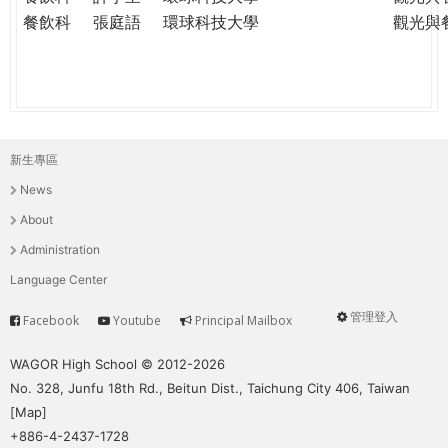
餐飲科
張庭語
環球科技大學
觀光與
新生專區
主
News
選
About
單
Administration
Language Center
管理登入
Facebook
Youtube
Principal Mailbox
Service
User
menu
WAGOR High School © 2012-2026
No. 328, Junfu 18th Rd., Beitun Dist., Taichung City 406, Taiwan
[
Map
]
+886-4-2437-1728