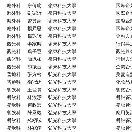
應外科
康倩瑜
嶺東科技大學
國際企
應外科
劉家沂
嶺東科技大學
國際企
應外科
曾貫豪
嶺東科技大學
國際企
應外科
楊昇恩
嶺東科技大學
國際企
應外科
楊詠諺
嶺東科技大學
金融與
觀光科
李家興
嶺東科技大學
行銷與
觀光科
詹子慧
嶺東科技大學
觀光與
觀光科
簡珮如
嶺東科技大學
行銷與
觀光科
趙振言
嶺東科技大學
企業管
普通科
張方榕
弘光科技大學
美髮造
普通科
衛冠廷
弘光科技大學
化妝品
餐飲科
王登貴
弘光科技大學
餐旅管
餐飲科
林汝潔
弘光科技大學
餐旅管
餐飲科
何政宏
弘光科技大學
餐旅管
餐飲科
陳承毅
弘光科技大學
應用英
餐飲科
羅翊誠
弘光科技大學
餐旅管
餐飲科
林宛儒
弘光科技大學
餐旅管