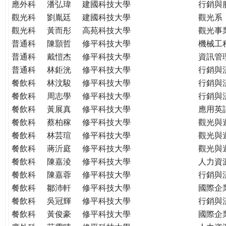
應外科
潘弘瑋
建國科技大學
行銷與
觀光科
劉胤廷
建國科技大學
觀光系
觀光科
黃而彤
高苑科技大學
觀光事
普通科
陳顥哲
修平科技大學
機械工
普通科
戴愷杰
修平科技大學
資訊管
普通科
林鉅洸
修平科技大學
行銷與
餐飲科
林汶駿
修平科技大學
行銷與
餐飲科
周志學
修平科技大學
行銷與
餐飲科
黃展真
修平科技大學
應用英
餐飲科
蔡柏稼
修平科技大學
觀光與
餐飲科
林芸瑄
修平科技大學
觀光與
餐飲科
蔣沂庭
修平科技大學
觀光與
餐飲科
陳嘉淩
修平科技大學
人力資
餐飲科
陳嘉蓉
修平科技大學
行銷與
餐飲科
鄒沛軒
修平科技大學
國際企
餐飲科
吳冠輝
修平科技大學
行銷與
餐飲科
黃俊豪
修平科技大學
國際企