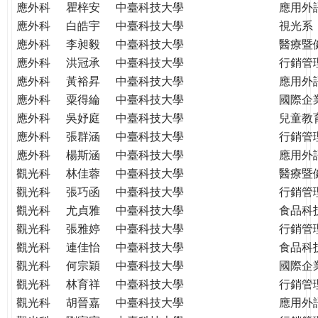
應外科
瞿梓安
中臺科技大學
應用外
應外科
白皓宇
中臺科技大學
視光系
應外科
李昶毅
中臺科技大學
醫療暨
應外科
洪冠承
中臺科技大學
行銷管
應外科
黃裕昇
中臺科技大學
應用外
應外科
粟得綸
中臺科技大學
國際企
應外科
吳妤庭
中臺科技大學
兒童教
應外科
張群涵
中臺科技大學
行銷管
應外科
楊斯涵
中臺科技大學
應用外
觀光科
林佳蓉
中臺科技大學
醫療暨
觀光科
張巧函
中臺科技大學
行銷管
觀光科
尤貞雅
中臺科技大學
食品科
觀光科
張雅婷
中臺科技大學
行銷管
觀光科
連佳怡
中臺科技大學
食品科
觀光科
何宗穎
中臺科技大學
國際企
觀光科
林育祥
中臺科技大學
行銷管
觀光科
胡晉嘉
中臺科技大學
應用外