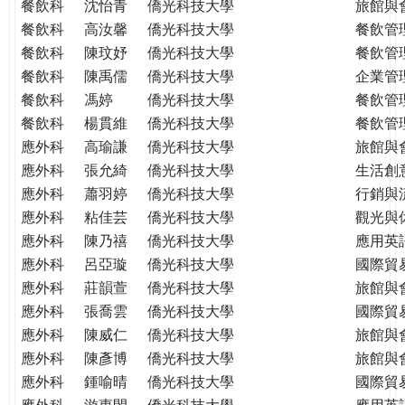
餐飲科
沈怡青
僑光科技大學
旅館與
餐飲科
高汝馨
僑光科技大學
餐飲管
餐飲科
陳玟妤
僑光科技大學
餐飲管
餐飲科
陳禹儒
僑光科技大學
企業管
餐飲科
馮婷
僑光科技大學
餐飲管
餐飲科
楊貫維
僑光科技大學
餐飲管
應外科
高瑜謙
僑光科技大學
旅館與
應外科
張允綺
僑光科技大學
生活創
應外科
蕭羽婷
僑光科技大學
行銷與
應外科
粘佳芸
僑光科技大學
觀光與
應外科
陳乃禧
僑光科技大學
應用英
應外科
呂亞璇
僑光科技大學
國際貿
應外科
莊韻萱
僑光科技大學
旅館與
應外科
張喬雲
僑光科技大學
國際貿
應外科
陳威仁
僑光科技大學
旅館與
應外科
陳彥博
僑光科技大學
旅館與
應外科
鍾喻晴
僑光科技大學
國際貿
應外科
游惠閔
僑光科技大學
應用英