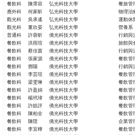
餐飲科
陳霈容
弘光科技大學
餐旅管
應外科
何家昕
弘光科技大學
物理治
觀光科
吳承遙
弘光科技大學
運動休
觀光科
董欣晏
弘光科技大學
營養系
普通科
許蓉昕
僑光科技大學
行銷與
餐飲科
洪雨瑄
僑光科技大學
旅館與
餐飲科
蔡佳茵
僑光科技大學
行銷與
餐飲科
張家源
僑光科技大學
餐飲管
餐飲科
鄧陽
僑光科技大學
行銷與
餐飲科
李芸瑄
僑光科技大學
餐飲管
餐飲科
梁雯琳
僑光科技大學
餐飲管
餐飲科
許盈娟
僑光科技大學
餐飲管
餐飲科
楊玳瑋
僑光科技大學
餐飲管
餐飲科
許皓評
僑光科技大學
餐飲管
餐飲科
陳柏全
僑光科技大學
餐飲管
餐飲科
陳陞
僑光科技大學
企業管
餐飲科
李宜樺
僑光科技大學
餐飲管