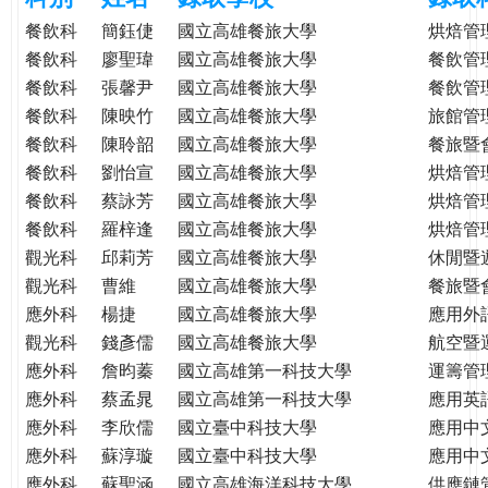
e
際
餐飲科
簡鈺倢
國立高雄餐旅大學
烘焙管
葳
餐飲科
廖聖瑋
國立高雄餐旅大學
餐飲管
r
格。
餐飲科
張馨尹
國立高雄餐旅大學
餐飲管
培
餐飲科
陳映竹
國立高雄餐旅大學
旅館管
e
養
餐飲科
陳聆韶
國立高雄餐旅大學
餐旅暨
具
餐飲科
劉怡宣
國立高雄餐旅大學
烘焙管
國
餐飲科
蔡詠芳
國立高雄餐旅大學
烘焙管
際
餐飲科
羅梓逢
國立高雄餐旅大學
烘焙管
移
觀光科
邱莉芳
國立高雄餐旅大學
休閒暨
動
力
觀光科
曹維
國立高雄餐旅大學
餐旅暨
的
應外科
楊捷
國立高雄餐旅大學
應用外
世
觀光科
錢彥儒
國立高雄餐旅大學
航空暨
界
應外科
詹昀蓁
國立高雄第一科技大學
運籌管
公
應外科
蔡孟晁
國立高雄第一科技大學
應用英
民。
應外科
李欣儒
國立臺中科技大學
應用中
WAGOR
應外科
蘇淳璇
國立臺中科技大學
應用中
TODAY
應外科
蘇聖涵
國立高雄海洋科技大學
供應鏈