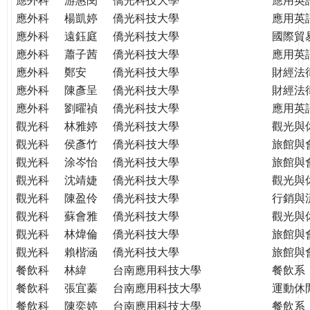
應外科
楊凱婷
僑光科技大學
應用英
應外科
遠鈺庭
僑光科技大學
國際貿
應外科
蕭子茜
僑光科技大學
應用英
應外科
鄭安
僑光科技大學
財經法
應外科
陳彥呈
僑光科技大學
財經法
應外科
劉曜禎
僑光科技大學
應用英
觀光科
林雅婷
僑光科技大學
觀光與
觀光科
侯彥竹
僑光科技大學
旅館與
觀光科
涂岑怡
僑光科技大學
旅館與
觀光科
沈靖婕
僑光科技大學
觀光與
觀光科
陳盈伶
僑光科技大學
行銷與
觀光科
蘇會雅
僑光科技大學
觀光與
觀光科
林煒倫
僑光科技大學
旅館與
觀光科
賴楷涵
僑光科技大學
旅館與
餐飲科
林緯
台南應用科技大學
餐飲系
餐飲科
張宜蓁
台南應用科技大學
運動休
餐飲科
陳奕婷
台南應用科技大學
餐飲系