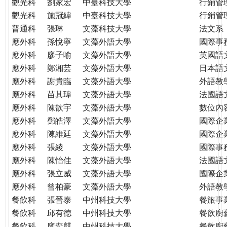
觀光科
劉家宏
中臺科技大學
行銷管
觀光科
施冠緯
中臺科技大學
行銷管
普通科
張琳
文藻科技大學
法文系
應外科
孫悅寧
文藻外語大學
國際事
應外科
廖子喻
文藻外語大學
英國語
應外科
鄭湘芸
文藻外語大學
日本語
應外科
謝貴臨
文藻外語大學
外語教
應外科
苗其瑋
文藻外語大學
法國語
應外科
陳歆宇
文藻外語大學
數位內
應外科
鄧皓澤
文藻外語大學
國際企
應外科
陳維廷
文藻外語大學
國際企
應外科
張綾
文藻外語大學
國際事
應外科
陳怡佳
文藻外語大學
法國語
應外科
張立威
文藻外語大學
國際企
應外科
曾柏豪
文藻外語大學
外語教
餐飲科
張晉泰
中州科技大學
餐旅事
餐飲科
邱有德
中州科技大學
餐飲廚
餐飲科
廖奕麒
中州科技大學
餐飲廚