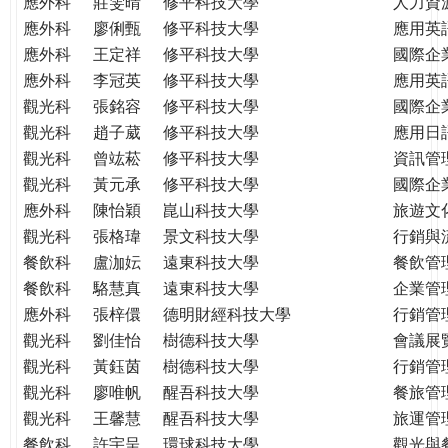
應外科
莊雯晴
修平科技大學
人力資
應外科
廖俐甄
修平科技大學
應用英
應外科
王定祥
修平科技大學
國際企
應外科
李冠英
修平科技大學
應用英
觀光科
張銘容
修平科技大學
國際企
觀光科
趙子葳
修平科技大學
應用日
觀光科
曾竑菘
修平科技大學
資訊管
觀光科
黃元承
修平科技大學
國際企
應外科
陳怡穎
崑山科技大學
旅遊文
觀光科
張格瑋
景文科技大學
行銷與
餐飲科
盧泇妘
遠東科技大學
餐飲管
餐飲科
駱慧真
遠東科技大學
企業管
應外科
張梓儇
德明財經科技大學
行銷管
觀光科
劉佳怡
樹德科技大學
會議展
觀光科
黃鈺茵
樹德科技大學
行銷管
觀光科
廖唯帆
醒吾科技大學
餐旅管
觀光科
王馨慧
醒吾科技大學
旅運管
餐飲科
許宇呈
環球科技大學
觀光與