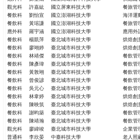
THE
觀光科
許嘉紘
國立屏東科技大學
餐旅管
WORLD
餐飲科
劉怡宣
國立澎湖科技大學
海洋運
TOMORROW
餐飲科
黃瑢謙
國立澎湖科技大學
餐旅管
PUTTING
應外科
羅宇涵
國立澎湖科技大學
應用外
YOU
ON
餐飲科
楊凱萍
臺北城市科技大學
烘焙創
THE
餐飲科
廖翊婷
臺北城市科技大學
烘焙創
PATH
餐飲科
林靖傑
臺北城市科技大學
餐飲管
TO
餐飲科
陳彥瑋
臺北城市科技大學
餐飲管
GLOBAL
餐飲科
黃敦翊
臺北城市科技大學
餐飲管
CITIZENSHIP
餐飲科
曾俊諺
臺北城市科技大學
餐飲管
餐飲科
吳元心
臺北城市科技大學
餐飲管
餐飲科
林韋婷
臺北城市科技大學
烘焙創
餐飲科
陳映筑
臺北城市科技大學
烘焙創
餐飲科
謝昀築
臺北城市科技大學
餐飲管
餐飲科
陳靖瀚
臺北城市科技大學
餐飲管
觀光科
廖緯竣
臺北城市科技大學
企業管
普通科
李欣晏
中臺科技大學
老人照