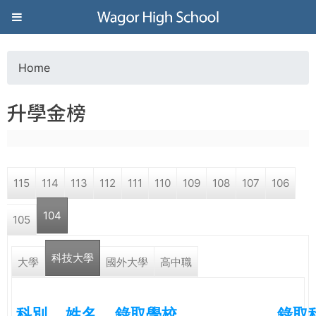
Jump to navigation
葳
格
Home
Y
高
升學金榜
o
級
u
中
115
114
113
112
111
110
109
108
107
106
a
學
104
105
r
葳
科技大學
(active tab)
e
大學
國外大學
高中職
格
國
h
際．
科別
姓名
錄取學校
錄取
國