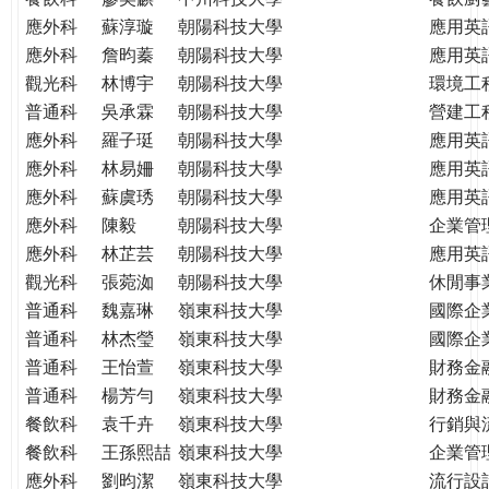
應外科
蘇淳璇
朝陽科技大學
應用英
應外科
詹昀蓁
朝陽科技大學
應用英
觀光科
林博宇
朝陽科技大學
環境工
普通科
吳承霖
朝陽科技大學
營建工
應外科
羅子珽
朝陽科技大學
應用英
應外科
林易姍
朝陽科技大學
應用英
應外科
蘇虞琇
朝陽科技大學
應用英
應外科
陳毅
朝陽科技大學
企業管
應外科
林芷芸
朝陽科技大學
應用英
觀光科
張菀洳
朝陽科技大學
休閒事
普通科
魏嘉琳
嶺東科技大學
國際企
普通科
林杰瑩
嶺東科技大學
國際企
普通科
王怡萱
嶺東科技大學
財務金
普通科
楊芳勻
嶺東科技大學
財務金
餐飲科
袁千卉
嶺東科技大學
行銷與
餐飲科
王孫熙喆
嶺東科技大學
企業管
應外科
劉昀潔
嶺東科技大學
流行設