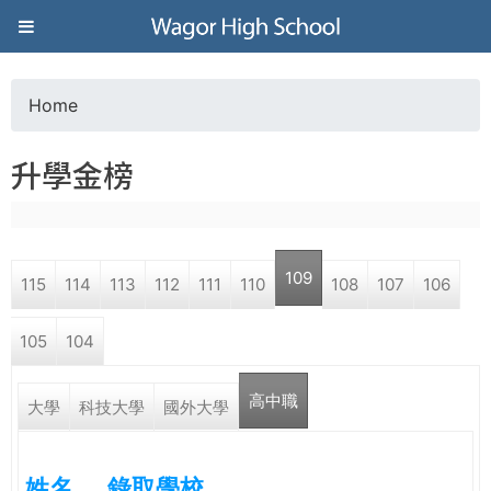
Jump to navigation
葳
格
Home
Y
高
升學金榜
o
級
u
中
109
115
114
113
112
111
110
108
107
106
a
學
105
104
r
葳
高中職
e
大學
科技大學
國外大學
格
國
h
際．
姓名
錄取學校
國