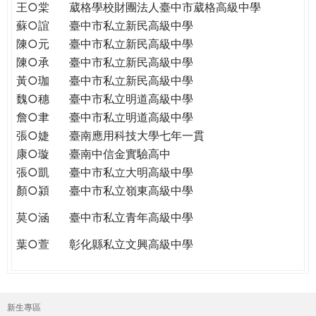
王○棠
葳格學校財團法人臺中市葳格高級中學
蘇○誼
臺中市私立新民高級中學
陳○元
臺中市私立新民高級中學
陳○承
臺中市私立新民高級中學
黃○珈
臺中市私立新民高級中學
魏○穗
臺中市私立明道高級中學
詹○聿
臺中市私立明道高級中學
張○婕
臺南應用科技大學七年一貫
康○璇
臺南中信金實驗高中
張○凱
臺中市私立大明高級中學
顏○潁
臺中市私立嶺東高級中學
莫○涵
臺中市私立青年高級中學
葉○萱
彰化縣私立文興高級中學
新生專區
主