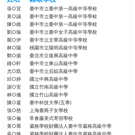
e
際
張○宜
臺中市立臺中第一高級中等學校
葳
黃○誠
臺中市立臺中第一高級中等學校
r
格。
陳○維
臺中市立臺中第一高級中等學校
培
劉○瑜
臺中市立臺中女子高級中等學校
e
養
龎○伊
臺中市立文華高級中等學校
具
林○陽
桃園市立陽明高級中等學校
國
鄭○揚
臺北市立復興高級中學
際
鍾○軒
臺中市立東山高級中學
移
尤○凱
臺中市立后綜高級中學
動
力
邱○婷
國立中興高級中學
的
謝○安
國立竹南高級中學
世
林○儀
國立竹山高級中學
界
陳○凝
臺中科技大學(五專)
公
張○慈
上海臺商子女學校
民。
張○倫
常春藤美式寄宿學校
WAGOR
黃○喬
葳格學校財團法人臺中市葳格高級中學
TODAY
吳○臻
葳格學校財團法人臺中市葳格高級中學