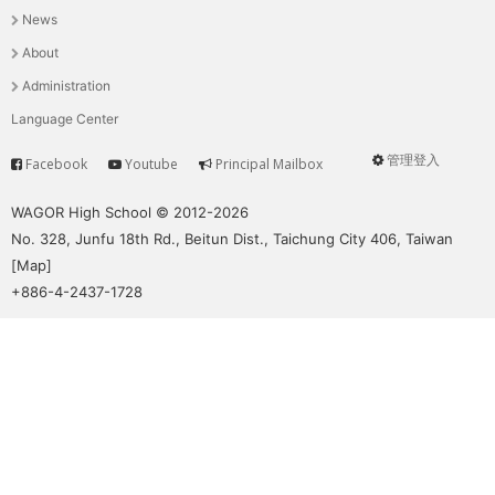
News
選
About
單
Administration
Language Center
管理登入
Facebook
Youtube
Principal Mailbox
Service
User
menu
WAGOR High School © 2012-2026
No. 328, Junfu 18th Rd., Beitun Dist., Taichung City 406, Taiwan
[
Map
]
+886-4-2437-1728