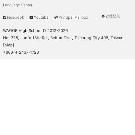
Language Center
管理登入
Facebook
Youtube
Principal Mailbox
Service
User
menu
WAGOR High School © 2012-2026
No. 328, Junfu 18th Rd., Beitun Dist., Taichung City 406, Taiwan
[
Map
]
+886-4-2437-1728