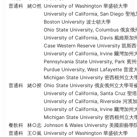
e
普通科
姥○然
University of Washington 華盛頓大學
際
葳
University of California, San Die
r
格。
Boston University 波士頓大學
培
Ohio State University, Columbu
e
養
University of California, Davis 戴維
具
Case Western Reserve University 凱
國
University of California, Irvine 爾灣加
際
Pennsylvania State University, P
移
Purdue University, West Lafayet
動
Michigan State University 密西根州立大
力
普通科
姥○揆
Ohio State University 俄亥俄州立大
的
University of California, Santa C
世
University of California, Riverside 
界
公
University of California, Irvine 爾灣加
民。
Michigan State University 密西根州立大
WAGOR
餐飲科
林○志
Johnson & Wales University 美國廚藝學
TODAY
普通科
王○嵐
University of Washington 華盛頓大學