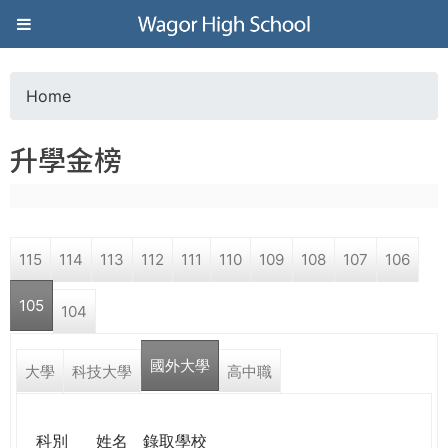
Jump to navigation
葳
格
Home
Y
高
升學金榜
o
級
u
中
115
114
113
112
111
110
109
108
107
106
a
學
105
104
r
葳
國外大學
e
大學
科技大學
高中職
格
國
h
際．
科別
姓名
錄取學校
國