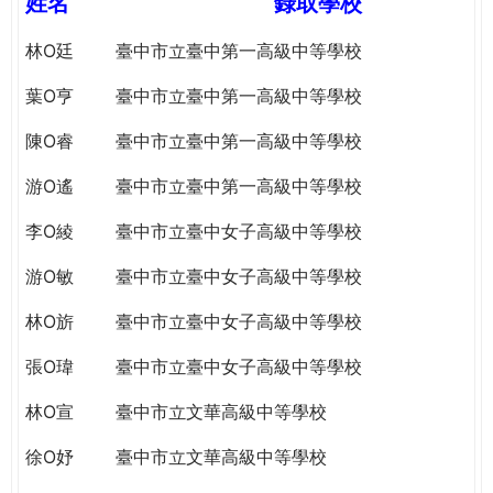
姓名
錄取學校
e
際
葳
林O廷
臺中市立臺中第一高級中等學校
r
格。
葉O亨
臺中市立臺中第一高級中等學校
培
e
養
陳O睿
臺中市立臺中第一高級中等學校
具
國
游O遙
臺中市立臺中第一高級中等學校
際
李O綾
臺中市立臺中女子高級中等學校
移
動
游O敏
臺中市立臺中女子高級中等學校
力
的
林O旂
臺中市立臺中女子高級中等學校
世
界
張O瑋
臺中市立臺中女子高級中等學校
公
林O宣
臺中市立文華高級中等學校
民。
WAGOR
徐O妤
臺中市立文華高級中等學校
TODAY