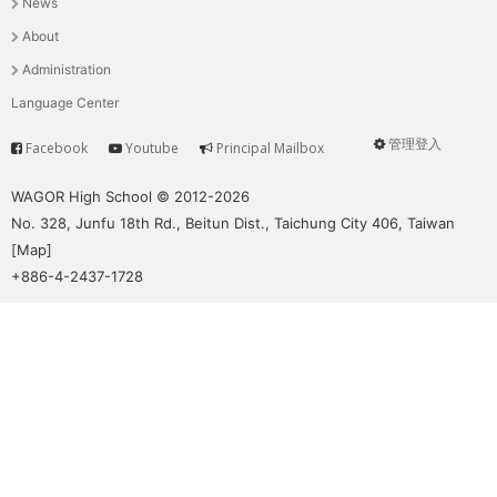
News
選
About
單
Administration
Language Center
管理登入
Facebook
Youtube
Principal Mailbox
Service
User
menu
WAGOR High School © 2012-2026
No. 328, Junfu 18th Rd., Beitun Dist., Taichung City 406, Taiwan
[
Map
]
+886-4-2437-1728