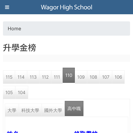
Jump to navigation
葳
格
Home
Y
高
升學金榜
o
級
u
中
110
115
114
113
112
111
109
108
107
106
a
學
105
104
r
葳
高中職
e
大學
科技大學
國外大學
格
國
h
際．
國