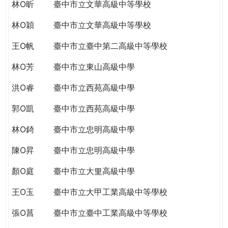
THE
林O昕
臺中市立文華高級中等學校
WORLD
林O穎
臺中市立文華高級中等學校
TOMORROW
PUTTING
王O帆
臺中市立臺中第二高級中等學校
YOU
ON
林O芳
臺中市立東山高級中學
THE
洪O睿
臺中市立西苑高級中學
PATH
TO
郭O凱
臺中市立西苑高級中學
GLOBAL
CITIZENSHIP
林O錡
臺中市立忠明高級中學
陳O昇
臺中市立忠明高級中學
顏O庭
臺中市立大里高級中學
王O玉
臺中市立大甲工業高級中等學校
張O菖
臺中市立臺中工業高級中等學校