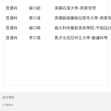
THE
WORLD
普通科
蘇○鎧
美國石溪大學-商業管理
TOMORROW
普通科
蔡○達
英國蘇格蘭格拉斯哥大學-商業
PUTTING
YOU
普通科
楊○暐
義大利米蘭新美術學院-平面設
ON
THE
普通科
李○寬
賓夕法尼亞州立大學-數據科學
PATH
TO
GLOBAL
CITIZENSHIP
新生專區
主
News
選