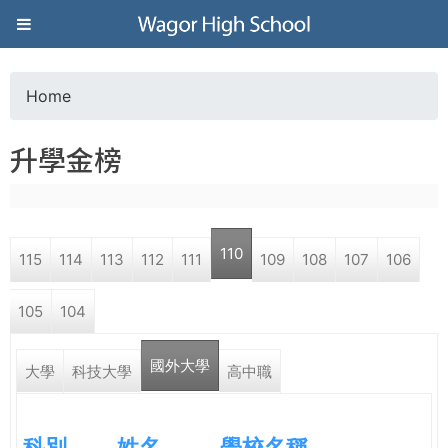
Jump to navigation
葳
格
Home
Y
高
升學金榜
o
級
u
中
110
115
114
113
112
111
109
108
107
106
a
學
105
104
r
葳
國外大學
e
大學
科技大學
高中職
格
國
h
際．
科別
姓名
學校名稱
國