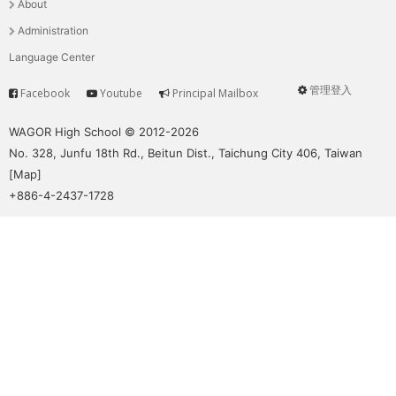
About
單
Administration
Language Center
管理登入
Facebook
Youtube
Principal Mailbox
Service
User
menu
WAGOR High School © 2012-2026
No. 328, Junfu 18th Rd., Beitun Dist., Taichung City 406, Taiwan
[
Map
]
+886-4-2437-1728