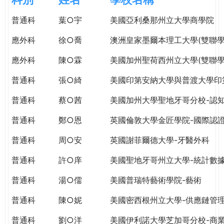
e
際
普通科
葉○宇
美國亞利桑那州立大學商學院
葳
r
格。
應外科
徐○喬
澳洲皇家墨爾本理工大學(雙聯學
培
e
養
應外科
陳○霖
美國加州聖荷西州立大學(雙聯學
具
普通科
張○綺
美國印第安納大學與普渡大學印
國
際
普通科
蔡○茜
美國加州大學聖地牙哥分校-認
移
動
普通科
鄭○恩
英國倫敦大學金匠學院-國際認
力
普通科
周○安
英國謝菲爾德大學-牙醫外科
的
世
普通科
許○庠
美國聖地牙哥州立大學-統計數
界
公
普通科
湯○儒
美國普瑞特藝術學院-藝術
民。
普通科
陳○妮
美國密西根州立大學-供應鏈管
WAGOR
TODAY
普通科
劉○洋
美國伊利諾大學芝加哥分校-商