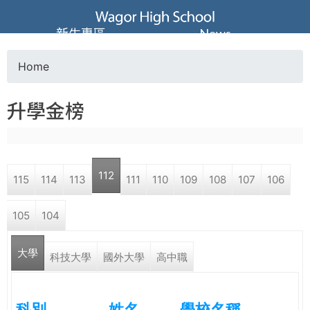
Jump to navigation
葳
新生專區
News
格
Home
Y
高
升學金榜
o
級
u
中
112
115
114
113
111
110
109
108
107
106
a
學
105
104
r
葳
大學
e
科技大學
國外大學
高中職
格
國
h
際．
科別
姓名
學校名稱
國