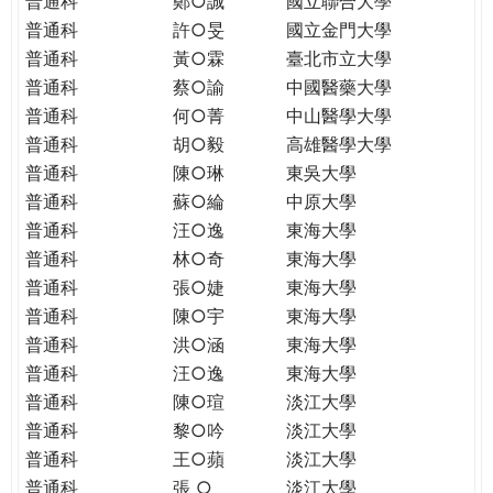
普通科
鄭○誠
國立聯合大學
THE
普通科
許○旻
國立金門大學
WORLD
TOMORROW
普通科
黃○霖
臺北市立大學
PUTTING
普通科
蔡○諭
中國醫藥大學
YOU
普通科
何○菁
中山醫學大學
ON
普通科
胡○毅
高雄醫學大學
THE
普通科
陳○琳
東吳大學
PATH
普通科
蘇○綸
中原大學
TO
普通科
汪○逸
東海大學
GLOBAL
普通科
林○奇
東海大學
CITIZENSHIP
普通科
張○婕
東海大學
普通科
陳○宇
東海大學
普通科
洪○涵
東海大學
普通科
汪○逸
東海大學
普通科
陳○瑄
淡江大學
普通科
黎○吟
淡江大學
普通科
王○蘋
淡江大學
普通科
張 ○
淡江大學