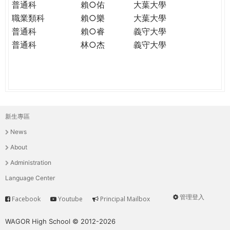
普通科
賴○佑
大葉大學
職業類科
賴○樂
大葉大學
普通科
賴○睿
義守大學
普通科
林○杰
義守大學
新生專區
主
News
選
About
單
Administration
Language Center
管理登入
Facebook
Youtube
Principal Mailbox
Service
User
menu
WAGOR High School © 2012-2026