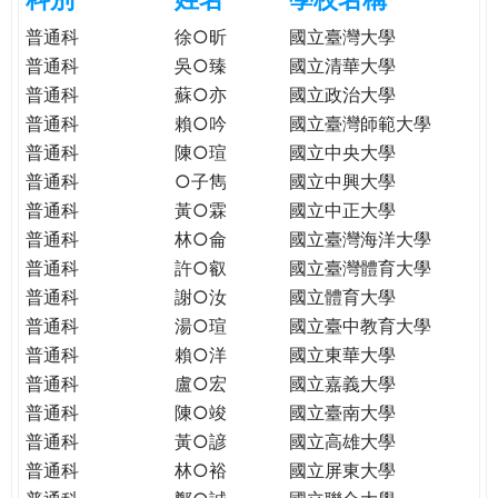
e
際
普通科
徐○昕
國立臺灣大學
葳
普通科
吳○臻
國立清華大學
r
格。
普通科
蘇○亦
國立政治大學
培
普通科
賴○吟
國立臺灣師範大學
e
養
普通科
陳○瑄
國立中央大學
具
普通科
○子雋
國立中興大學
國
際
普通科
黃○霖
國立中正大學
移
普通科
林○侖
國立臺灣海洋大學
動
普通科
許○叡
國立臺灣體育大學
力
普通科
謝○汝
國立體育大學
的
普通科
湯○瑄
國立臺中教育大學
世
普通科
賴○洋
國立東華大學
界
普通科
盧○宏
國立嘉義大學
公
普通科
陳○竣
國立臺南大學
民。
普通科
黃○諺
國立高雄大學
WAGOR
普通科
林○裕
國立屏東大學
TODAY