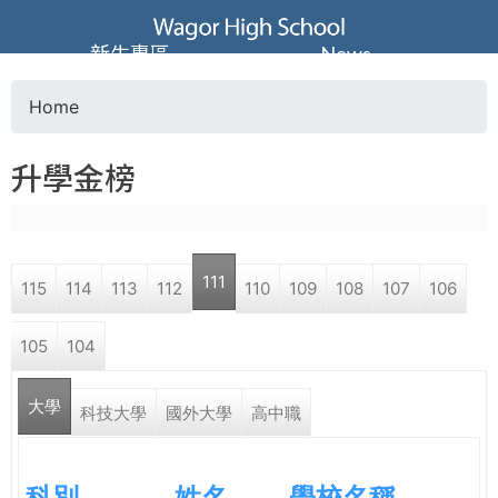
Jump to navigation
葳
新生專區
News
格
Home
Y
高
升學金榜
o
級
u
中
111
115
114
113
112
110
109
108
107
106
a
學
105
104
r
葳
大學
e
科技大學
國外大學
高中職
格
國
h
際．
科別
姓名
學校名稱
國