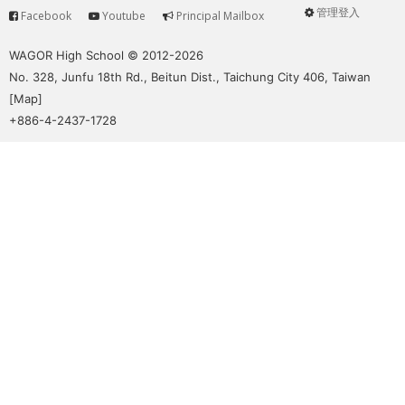
管理登入
Facebook
Youtube
Principal Mailbox
Service
User
menu
WAGOR High School © 2012-2026
No. 328, Junfu 18th Rd., Beitun Dist., Taichung City 406, Taiwan
[
Map
]
+886-4-2437-1728