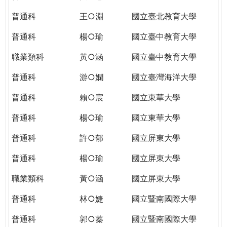
THE
WORLD
普通科
王○淵
國立臺北教育大學
TOMORROW
普通科
楊○瑜
國立臺中教育大學
PUTTING
YOU
職業類科
黃○涵
國立臺中教育大學
ON
THE
普通科
游○嫻
國立臺灣海洋大學
PATH
普通科
賴○宸
國立東華大學
TO
GLOBAL
普通科
楊○瑜
國立東華大學
CITIZENSHIP
普通科
許○郁
國立屏東大學
普通科
楊○瑜
國立屏東大學
職業類科
黃○涵
國立屏東大學
普通科
林○婕
國立暨南國際大學
普通科
郭○蓁
國立暨南國際大學