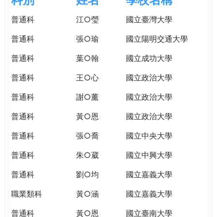
e
際
普通科
江○瑩
國立臺灣大學
葳
r
格。
普通科
張○瑜
國立陽明交通大學
培
e
養
普通科
葉○翰
國立成功大學
具
普通科
王○心
國立政治大學
國
際
普通科
謝○薰
國立政治大學
移
動
普通科
黃○恩
國立政治大學
力
普通科
張○喬
國立中央大學
的
世
普通科
朱○葳
國立中興大學
界
公
普通科
劉○均
國立嘉義大學
民。
職業類科
黃○涵
國立嘉義大學
WAGOR
TODAY
普通科
黃○恩
國立臺南大學