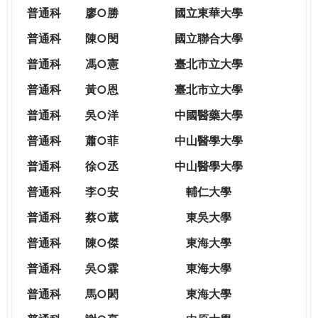
THE
普通科
廖○勝
國立東華大學
WORLD
TOMORROW
普通科
陳○閔
國立聯合大學
PUTTING
普通科
馮○憲
臺北市立大學
YOU
ON
普通科
黃○恩
臺北市立大學
THE
普
通科
吳○洋
中國醫藥大學
PATH
TO
普通科
蕭○菲
中山醫學大學
GLOBAL
普通科
徐○丞
中山醫學大學
CITIZENSHIP
普通科
李○安
輔仁大學
普通科
蔡○葳
東吳大學
普通科
陳○傑
東海大學
普通科
吳○霖
東海大學
普通科
馬○閎
東海大學