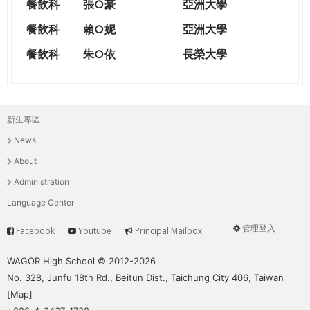
餐飲科
張○豪
亞洲大學
餐飲科
賴○妮
亞洲大學
餐飲科
朱○依
長榮大學
新生專區
主
News
選
About
單
Administration
Language Center
管理登入
Facebook
Youtube
Principal Mailbox
Service
User
menu
WAGOR High School © 2012-2026
No. 328, Junfu 18th Rd., Beitun Dist., Taichung City 406, Taiwan
[
Map
]