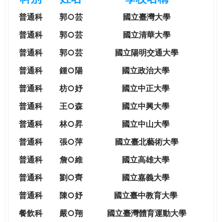
e
際
普通科
郭○芸
國立臺灣大學
葳
r
格。
普通科
郭○芸
國立清華大學
培
普通科
郭○芸
國立陽明交通大學
e
養
具
普通科
鍾○陽
國立政治大學
國
普通科
枋○妤
國立中正大學
際
移
普通科
王○森
國立中興大學
動
普通科
林○昇
國立中山大學
力
的
普通科
張○萍
國立臺北藝術大學
世
普通科
詹○維
國立高雄大學
界
公
普通科
劉○齊
國立嘉義大學
民。
普通科
陳○妤
國立臺中教育大學
WAGOR
TODAY
餐飲科
嚴○翔
國立
臺灣體育運動大學