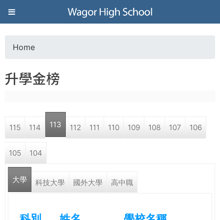
Jump to navigation
葳
格
Home
Y
高
升學金榜
o
級
u
中
113
115
114
112
111
110
109
108
107
106
a
學
105
104
r
葳
大學
e
科技大學
國外大學
高中職
格
國
h
際．
科別
姓名
學校名稱
國