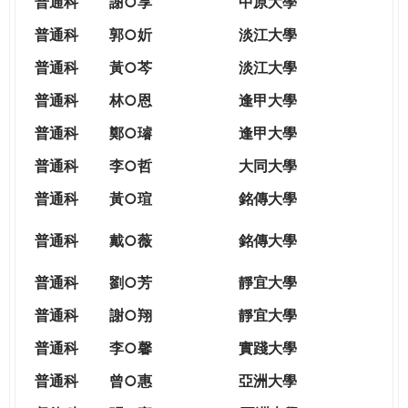
普通科
謝○享
中原大學
普通科
郭○妡
淡江大學
普通科
黃○芩
淡江大學
普通科
林○恩
逢甲大學
普通科
鄭○璿
逢甲大學
普通科
李○哲
大同大學
普通科
黃○瑄
銘傳大學
普通科
戴○薇
銘傳大學
普通科
劉○芳
靜宜大學
普通科
謝○翔
靜宜大學
普通科
李○馨
實踐大學
普通科
曾○惠
亞洲大學