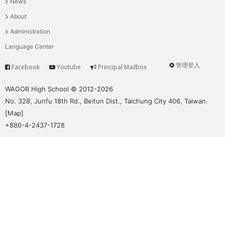
News
選
About
單
Administration
Language Center
管理登入
Facebook
Youtube
Principal Mailbox
Service
User
menu
WAGOR High School © 2012-2026
No. 328, Junfu 18th Rd., Beitun Dist., Taichung City 406, Taiwan
[
Map
]
+886-4-2437-1728