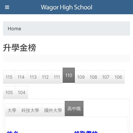
Jump to navigation
葳
格
Home
Y
高
升學金榜
o
級
u
中
110
115
114
113
112
111
109
108
107
106
a
學
105
104
r
葳
高中職
e
大學
科技大學
國外大學
格
國
h
際．
國