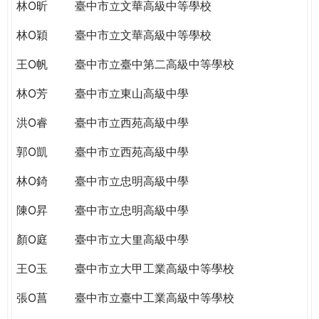
THE
林O昕
臺中市立文華高級中等學校
WORLD
林O穎
臺中市立文華高級中等學校
TOMORROW
PUTTING
王O帆
臺中市立臺中第二高級中等學校
YOU
ON
林O芳
臺中市立東山高級中學
THE
洪O睿
臺中市立西苑高級中學
PATH
TO
郭O凱
臺中市立西苑高級中學
GLOBAL
CITIZENSHIP
林O錡
臺中市立忠明高級中學
陳O昇
臺中市立忠明高級中學
顏O庭
臺中市立大里高級中學
王O玉
臺中市立大甲工業高級中等學校
張O菖
臺中市立臺中工業高級中等學校