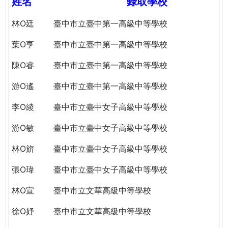
姓名
錄取學校
e
際
葳
林O廷
臺中市立臺中第一高級中等學校
r
格。
葉O亨
臺中市立臺中第一高級中等學校
培
e
養
陳O睿
臺中市立臺中第一高級中等學校
具
國
游O遙
臺中市立臺中第一高級中等學校
際
李O綾
臺中市立臺中女子高級中等學校
移
動
游O敏
臺中市立臺中女子高級中等學校
力
的
林O旂
臺中市立臺中女子高級中等學校
世
界
張O瑋
臺中市立臺中女子高級中等學校
公
林O宣
臺中市立文華高級中等學校
民。
WAGOR
徐O妤
臺中市立文華高級中等學校
TODAY