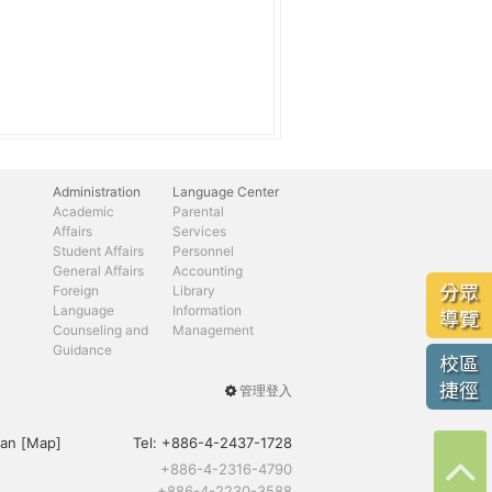
Administration
Language Center
Academic
Parental
Affairs
Services
Student Affairs
Personnel
General Affairs
Accounting
分眾
Foreign
Library
Language
Information
導覽
Counseling and
Management
Guidance
校區
捷徑
管理登入
User
menu
an [
Map
]
Tel:
+886-4-2437-1728
+886-4-2316-4790
+886-4-2230-3588