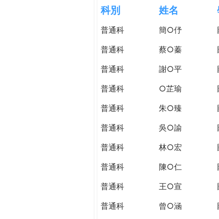
h
科別
姓名
際
葳
普通科
簡○伃
e
格。
培
普通科
蔡○蓁
r
養
具
普通科
謝○平
e
國
普通科
○芷瑜
際
移
普通科
朱○臻
動
力
普通科
吳○諭
的
普通科
林○宏
世
界
普通科
陳○仁
公
民。
普通科
王○宣
WAGOR
普通科
曾○涵
TODAY