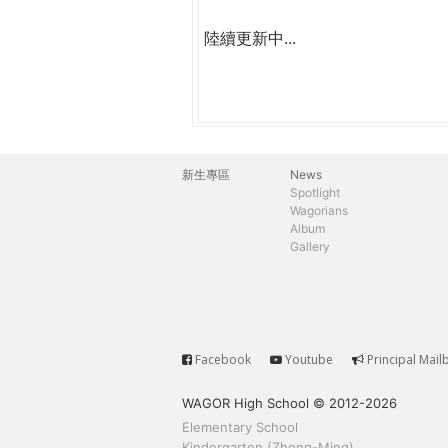
陸續更新中...
新生專區
News
主
Spotlight
Wagorians
選
Album
Gallery
單
Facebook
Youtube
Principal Mail
Service
WAGOR High School © 2012-2026
Elementary School
Kindergarten (Zhong-Ming)