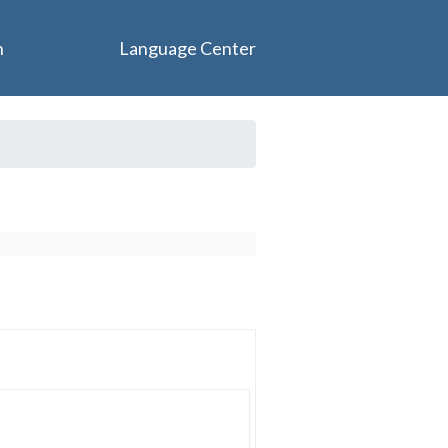
n
Language Center