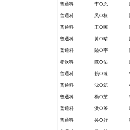
THE
普通科
李○恩
WORLD
TOMORROW
普通科
吳○桓
PUTTING
普通科
王○曄
YOU
ON
普通科
黃○晴
THE
PATH
普通科
陸○宇
TO
餐飲科
陳○佑
GLOBAL
CITIZENSHIP
普通科
賴○臻
普通科
沈○筑
普通科
楊○芝
普通科
洪○芩
普通科
吳○妤