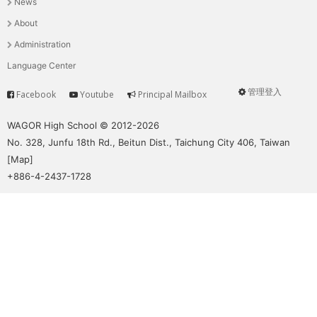
News
選
About
單
Administration
Language Center
管理登入
Facebook
Youtube
Principal Mailbox
Service
User
menu
WAGOR High School © 2012-2026
No. 328, Junfu 18th Rd., Beitun Dist., Taichung City 406, Taiwan
[
Map
]
+886-4-2437-1728