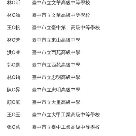
THE
林O昕
臺中市立文華高級中等學校
WORLD
林O穎
臺中市立文華高級中等學校
TOMORROW
PUTTING
王O帆
臺中市立臺中第二高級中等學校
YOU
ON
林O芳
臺中市立東山高級中學
THE
洪O睿
臺中市立西苑高級中學
PATH
TO
郭O凱
臺中市立西苑高級中學
GLOBAL
CITIZENSHIP
林O錡
臺中市立忠明高級中學
陳O昇
臺中市立忠明高級中學
顏O庭
臺中市立大里高級中學
王O玉
臺中市立大甲工業高級中等學校
張O菖
臺中市立臺中工業高級中等學校