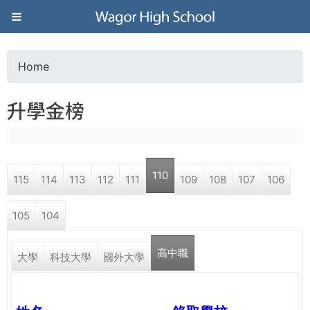
Jump to navigation
葳
格
Home
Y
高
升學金榜
o
級
u
中
110
115
114
113
112
111
109
108
107
106
a
學
105
104
r
葳
高中職
e
大學
科技大學
國外大學
格
國
h
際．
國