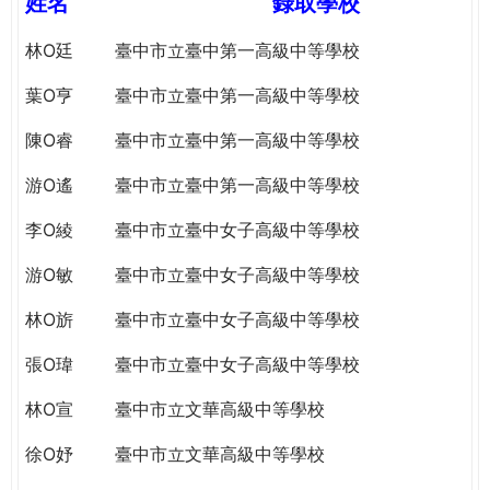
姓名
錄取學校
e
際
葳
林O廷
臺中市立臺中第一高級中等學校
r
格。
葉O亨
臺中市立臺中第一高級中等學校
培
e
養
陳O睿
臺中市立臺中第一高級中等學校
具
國
游O遙
臺中市立臺中第一高級中等學校
際
李O綾
臺中市立臺中女子高級中等學校
移
動
游O敏
臺中市立臺中女子高級中等學校
力
的
林O旂
臺中市立臺中女子高級中等學校
世
界
張O瑋
臺中市立臺中女子高級中等學校
公
林O宣
臺中市立文華高級中等學校
民。
WAGOR
徐O妤
臺中市立文華高級中等學校
TODAY