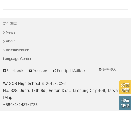
e
際
葳
r
格。
新生專區
主
培
e
News
養
選
具
About
國
單
Administration
際
Language Center
移
動
管理登入
Facebook
Youtube
Principal Mailbox
Service
User
力
的
menu
WAGOR High School © 2012-2026
分眾
世
導覽
No. 328, Junfu 18th Rd., Beitun Dist., Taichung City 406, Taiwan
界
[
Map
]
校區
公
+886-4-2437-1728
捷徑
民。
WAGOR
TODAY