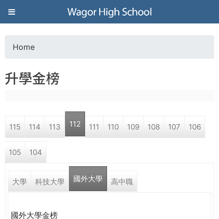
Jump to navigation
葳
格
Home
Y
高
升學金榜
o
級
u
中
112
115
114
113
111
110
109
108
107
106
a
學
105
104
r
葳
國外大學
e
大學
科技大學
高中職
格
國
h
際．
國外大學金榜
國