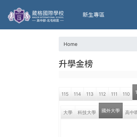
葳
新生專區
格
高
Home
Y
級
升學金榜
o
中
u
學
115
114
113
112
111
110
a
葳
國外大學
r
大學
科技大學
高中
格
國
e
際．
國