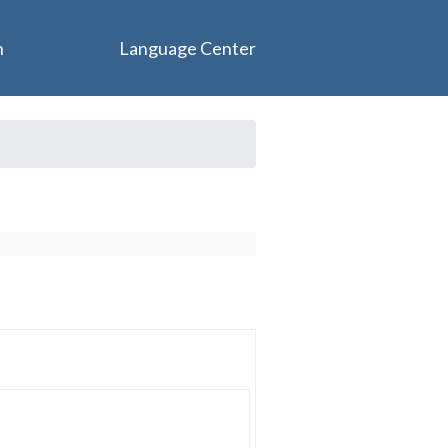
n
Language Center