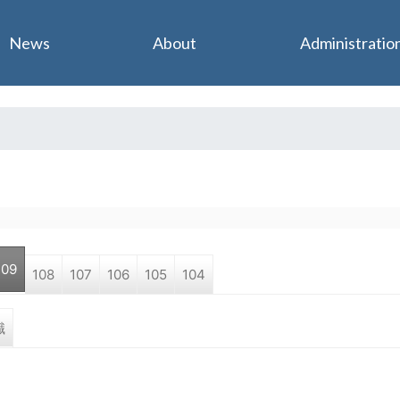
Jump to navigation
News
About
Administratio
109
108
107
106
105
104
職