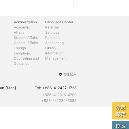
Administration
Language Center
Academic
Parental
Affairs
Services
Student Affairs
Personnel
General Affairs
Accounting
Foreign
Library
Language
Information
Counseling and
Management
Guidance
管理登入
User
menu
an [
Map
]
Tel:
+886-4-2437-1728
+886-4-2316-4790
+886-4-2230-3588
分眾
導覽
校區