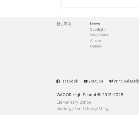
h
際
葳
e
格。
新生專區
News
主
培
Spotlight
r
Wagorians
養
選
Album
具
Gallery
e
國
單
際
移
動
力
Facebook
Youtube
Principal Mail
Service
的
WAGOR High School © 2012-2026
世
Elementary School
界
Kindergarten (Zhong-Ming)
公
民。
WAGOR
TODAY