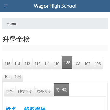
Jump to navigation
葳
格
Home
Y
高
升學金榜
o
級
u
中
109
115
114
113
112
111
110
108
107
106
a
學
105
104
r
葳
高中職
e
大學
科技大學
國外大學
格
國
h
際．
姓名
錄取學校
國