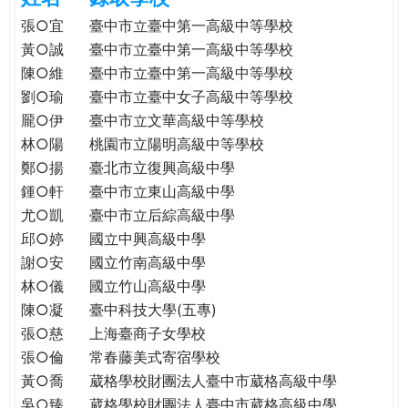
e
際
張○宜
臺中市立臺中第一高級中等學校
葳
黃○誠
臺中市立臺中第一高級中等學校
r
格。
陳○維
臺中市立臺中第一高級中等學校
培
劉○瑜
臺中市立臺中女子高級中等學校
e
養
龎○伊
臺中市立文華高級中等學校
具
林○陽
桃園市立陽明高級中等學校
國
鄭○揚
臺北市立復興高級中學
際
鍾○軒
臺中市立東山高級中學
移
尤○凱
臺中市立后綜高級中學
動
力
邱○婷
國立中興高級中學
的
謝○安
國立竹南高級中學
世
林○儀
國立竹山高級中學
界
陳○凝
臺中科技大學(五專)
公
張○慈
上海臺商子女學校
民。
張○倫
常春藤美式寄宿學校
WAGOR
黃○喬
葳格學校財團法人臺中市葳格高級中學
TODAY
吳○臻
葳格學校財團法人臺中市葳格高級中學