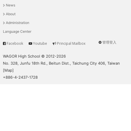
News
選
About
單
Administration
Language Center
管理登入
Facebook
Youtube
Principal Mailbox
Service
User
menu
WAGOR High School © 2012-2026
No. 328, Junfu 18th Rd., Beitun Dist., Taichung City 406, Taiwan
[
Map
]
+886-4-2437-1728