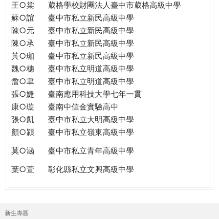
王○棠
葳格學校財團法人臺中市葳格高級中學
蘇○誼
臺中市私立新民高級中學
陳○元
臺中市私立新民高級中學
陳○承
臺中市私立新民高級中學
黃○珈
臺中市私立新民高級中學
魏○穗
臺中市私立明道高級中學
詹○聿
臺中市私立明道高級中學
張○婕
臺南應用科技大學七年一貫
康○璇
臺南中信金實驗高中
張○凱
臺中市私立大明高級中學
顏○潁
臺中市私立嶺東高級中學
莫○涵
臺中市私立青年高級中學
葉○萱
彰化縣私立文興高級中學
新生專區
主