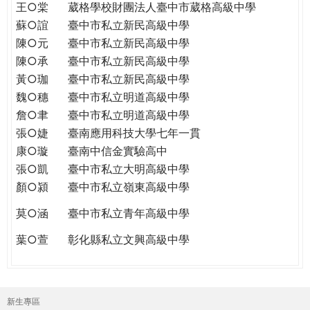
王○棠
葳格學校財團法人臺中市葳格高級中學
蘇○誼
臺中市私立新民高級中學
陳○元
臺中市私立新民高級中學
陳○承
臺中市私立新民高級中學
黃○珈
臺中市私立新民高級中學
魏○穗
臺中市私立明道高級中學
詹○聿
臺中市私立明道高級中學
張○婕
臺南應用科技大學七年一貫
康○璇
臺南中信金實驗高中
張○凱
臺中市私立大明高級中學
顏○潁
臺中市私立嶺東高級中學
莫○涵
臺中市私立青年高級中學
葉○萱
彰化縣私立文興高級中學
新生專區
主