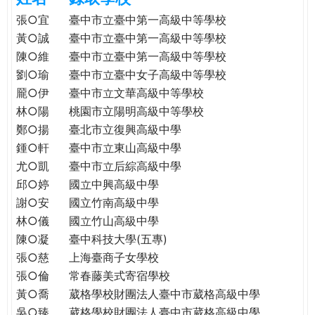
e
際
張○宜
臺中市立臺中第一高級中等學校
葳
黃○誠
臺中市立臺中第一高級中等學校
r
格。
陳○維
臺中市立臺中第一高級中等學校
培
劉○瑜
臺中市立臺中女子高級中等學校
e
養
龎○伊
臺中市立文華高級中等學校
具
林○陽
桃園市立陽明高級中等學校
國
鄭○揚
臺北市立復興高級中學
際
鍾○軒
臺中市立東山高級中學
移
尤○凱
臺中市立后綜高級中學
動
力
邱○婷
國立中興高級中學
的
謝○安
國立竹南高級中學
世
林○儀
國立竹山高級中學
界
陳○凝
臺中科技大學(五專)
公
張○慈
上海臺商子女學校
民。
張○倫
常春藤美式寄宿學校
WAGOR
黃○喬
葳格學校財團法人臺中市葳格高級中學
TODAY
吳○臻
葳格學校財團法人臺中市葳格高級中學