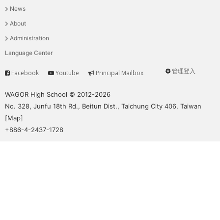
News
選
About
單
Administration
Language Center
管理登入
Facebook
Youtube
Principal Mailbox
Service
User
menu
WAGOR High School © 2012-2026
No. 328, Junfu 18th Rd., Beitun Dist., Taichung City 406, Taiwan
[
Map
]
+886-4-2437-1728