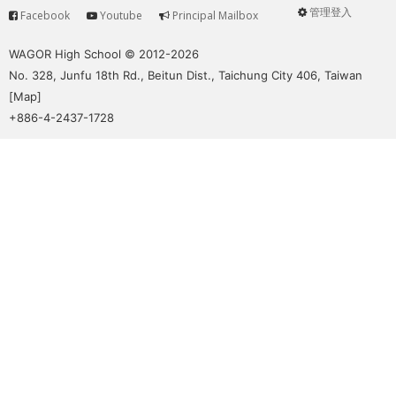
管理登入
Facebook
Youtube
Principal Mailbox
Service
User
menu
WAGOR High School © 2012-2026
No. 328, Junfu 18th Rd., Beitun Dist., Taichung City 406, Taiwan
[
Map
]
+886-4-2437-1728