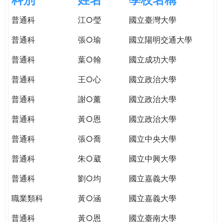
e
際
普通科
江○瑩
國立臺灣大學
葳
r
格。
普通科
張○瑜
國立陽明交通大學
培
e
養
普通科
葉○翰
國立成功大學
具
普通科
王○心
國立政治大學
國
際
普通科
謝○薰
國立政治大學
移
動
普通科
黃○恩
國立政治大學
力
普通科
張○喬
國立中央大學
的
世
普通科
朱○葳
國立中興大學
界
公
普通科
劉○均
國立嘉義大學
民。
職業類科
黃○涵
國立嘉義大學
WAGOR
TODAY
普通科
黃○恩
國立臺南大學