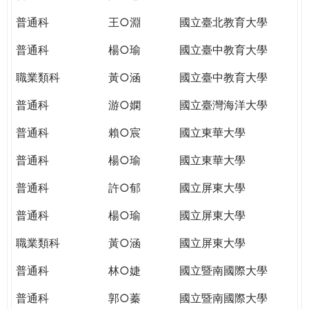
THE
WORLD
普通科
王○淵
國立臺北教育大學
TOMORROW
普通科
楊○瑜
國立臺中教育大學
PUTTING
YOU
職業類科
黃○涵
國立臺中教育大學
ON
THE
普通科
游○嫻
國立臺灣海洋大學
PATH
普通科
賴○宸
國立東華大學
TO
GLOBAL
普通科
楊○瑜
國立東華大學
CITIZENSHIP
普通科
許○郁
國立屏東大學
普通科
楊○瑜
國立屏東大學
職業類科
黃○涵
國立屏東大學
普通科
林○婕
國立暨南國際大學
普通科
郭○蓁
國立暨南國際大學