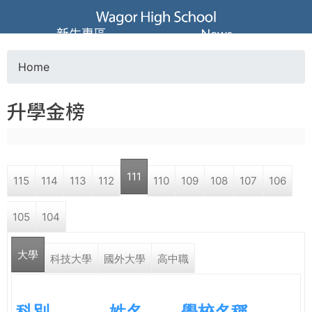
Jump to navigation
葳
新生專區
News
格
Home
Y
高
升學金榜
o
級
u
中
111
115
114
113
112
110
109
108
107
106
a
學
105
104
r
葳
大學
e
科技大學
國外大學
高中職
格
國
h
際．
科別
姓名
學校名稱
國