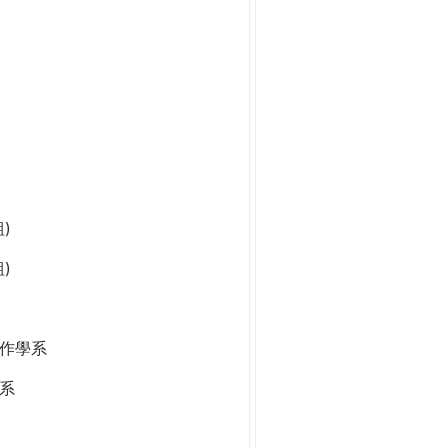
)
)
作學系
系