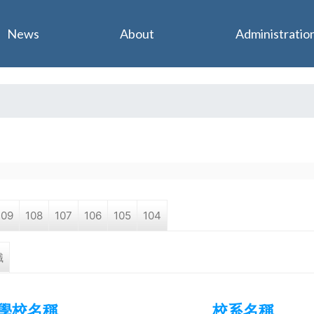
Jump to navigation
News
About
Administratio
109
108
107
106
105
104
職
學校名稱
校系名稱