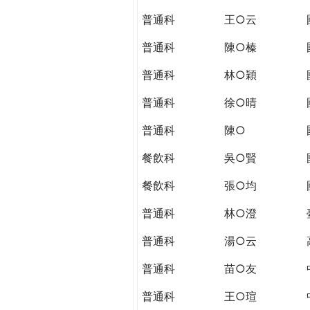
THE
普通科
王○云
WORLD
TOMORROW
普通科
陳○榛
PUTTING
YOU
普通科
林○穎
ON
普通科
徐○晴
THE
PATH
普通科
陳○
TO
GLOBAL
餐飲科
吳○賢
CITIZENSHIP
餐飲科
張○均
普通科
林○澄
普通科
湯○云
普通科
苗○友
普通科
王○瑄