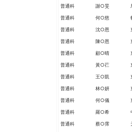
普通科
謝○旻
普通科
何○慈
普通科
沈○恩
普通科
陳○恩
普通科
顧○晴
普通科
黃○芢
普通科
王○凱
普通科
林○妍
普通科
何○儀
普通科
羅○希
普通科
蔡○霈