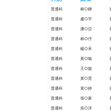
h
際
普通科
林○鏵
葳
e
格。
普通科
盧○宇
培
r
普通科
潘○亞
養
具
普通科
林○伃
e
國
際
普通科
楊○禾
移
普通科
黃○喻
動
力
普通科
王○懿
的
世
普通科
黃○霓
界
普通科
黃○婷
公
民。
普通科
張○家
WAGOR
TODAY
普通科
吳○洋