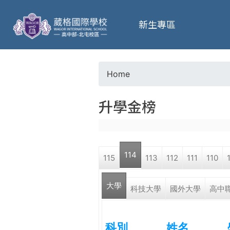
葳
新生專區
格
高
Home
Y
級
升學金榜
o
中
u
學
114
115
113
112
111
110
a
葳
大學
r
科技大學
國外大學
高中
格
國
e
際．
科別
姓名
國