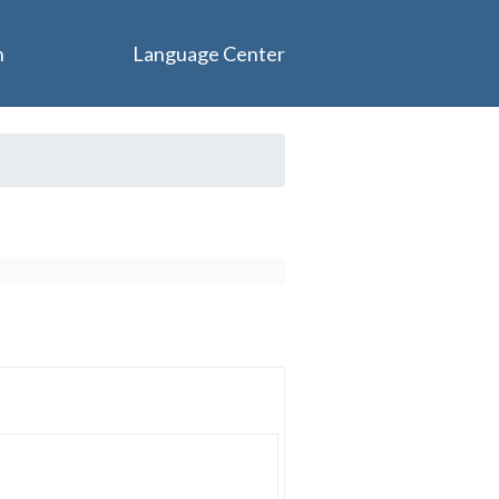
n
Language Center