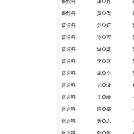
餐飲科
羅○昇
餐飲科
黃○傑
普通科
吳○妍
普通科
謝○宏
普通科
游○謙
普通科
李○庭
普通科
施○文
普通科
尤○漩
普通科
王○臻
普通科
陳○榛
普通科
黃○恩
普通科
鄭○勻