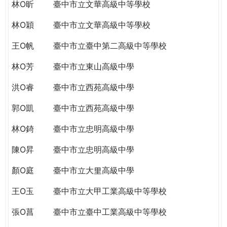
THE
林O昕
臺中市立文華高級中等學校
WORLD
林O穎
臺中市立文華高級中等學校
TOMORROW
PUTTING
王O帆
臺中市立臺中第二高級中等學校
YOU
ON
林O芳
臺中市立東山高級中學
THE
洪O睿
臺中市立西苑高級中學
PATH
TO
郭O凱
臺中市立西苑高級中學
GLOBAL
CITIZENSHIP
林O錡
臺中市立忠明高級中學
陳O昇
臺中市立忠明高級中學
顏O庭
臺中市立大里高級中學
王O玉
臺中市立大甲工業高級中等學校
張O菖
臺中市立臺中工業高級中等學校