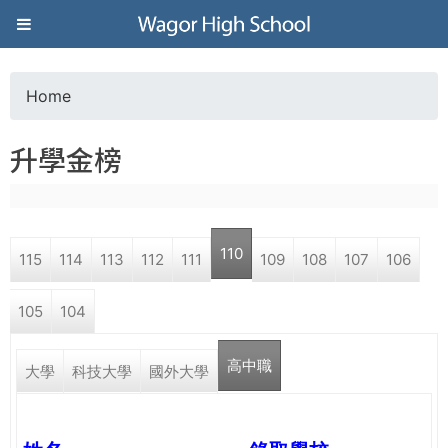
Jump to navigation
葳
格
Home
Y
高
升學金榜
o
級
u
中
110
115
114
113
112
111
109
108
107
106
a
學
105
104
r
葳
高中職
e
大學
科技大學
國外大學
格
國
h
際．
國