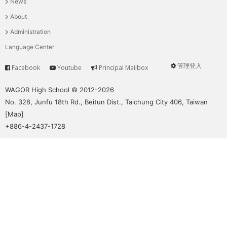
News
選
About
單
Administration
Language Center
管理登入
Facebook
Youtube
Principal Mailbox
Service
User
menu
WAGOR High School © 2012-2026
No. 328, Junfu 18th Rd., Beitun Dist., Taichung City 406, Taiwan
[
Map
]
+886-4-2437-1728