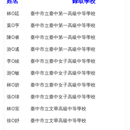
姓名
錄取學校
e
際
葳
林O廷
臺中市立臺中第一高級中等學校
r
格。
葉O亨
臺中市立臺中第一高級中等學校
培
e
養
陳O睿
臺中市立臺中第一高級中等學校
具
國
游O遙
臺中市立臺中第一高級中等學校
際
李O綾
臺中市立臺中女子高級中等學校
移
動
游O敏
臺中市立臺中女子高級中等學校
力
的
林O旂
臺中市立臺中女子高級中等學校
世
界
張O瑋
臺中市立臺中女子高級中等學校
公
林O宣
臺中市立文華高級中等學校
民。
WAGOR
徐O妤
臺中市立文華高級中等學校
TODAY