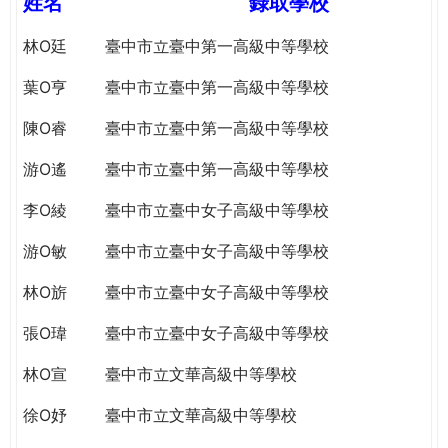
姓名
錄取學校
e
際
葳
林O廷
臺中市立臺中第一高級中等學校
r
格。
葉O亨
臺中市立臺中第一高級中等學校
培
e
養
陳O睿
臺中市立臺中第一高級中等學校
具
國
游O遙
臺中市立臺中第一高級中等學校
際
李O綾
臺中市立臺中女子高級中等學校
移
動
游O敏
臺中市立臺中女子高級中等學校
力
的
林O旂
臺中市立臺中女子高級中等學校
世
界
張O瑋
臺中市立臺中女子高級中等學校
公
林O宣
臺中市立文華高級中等學校
民。
WAGOR
徐O妤
臺中市立文華高級中等學校
TODAY