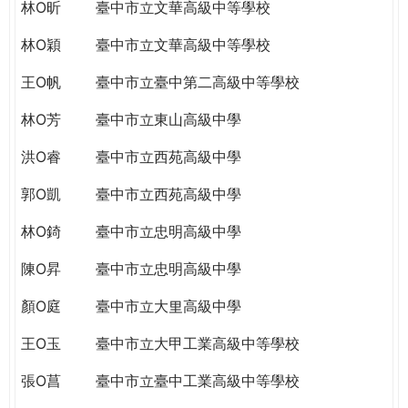
THE
林O昕
臺中市立文華高級中等學校
WORLD
林O穎
臺中市立文華高級中等學校
TOMORROW
PUTTING
王O帆
臺中市立臺中第二高級中等學校
YOU
ON
林O芳
臺中市立東山高級中學
THE
洪O睿
臺中市立西苑高級中學
PATH
TO
郭O凱
臺中市立西苑高級中學
GLOBAL
CITIZENSHIP
林O錡
臺中市立忠明高級中學
陳O昇
臺中市立忠明高級中學
顏O庭
臺中市立大里高級中學
王O玉
臺中市立大甲工業高級中等學校
張O菖
臺中市立臺中工業高級中等學校