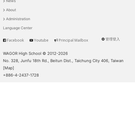
News
選
About
單
Administration
Language Center
管理登入
Facebook
Youtube
Principal Mailbox
Service
User
menu
WAGOR High School © 2012-2026
No. 328, Junfu 18th Rd., Beitun Dist., Taichung City 406, Taiwan
[
Map
]
+886-4-2437-1728