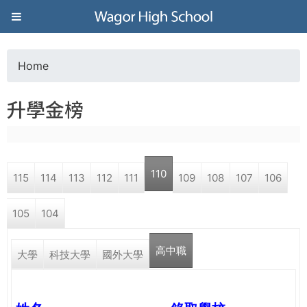
Jump to navigation
葳
格
Home
Y
高
升學金榜
o
級
u
中
110
115
114
113
112
111
109
108
107
106
a
學
105
104
r
葳
高中職
e
大學
科技大學
國外大學
格
國
h
際．
國