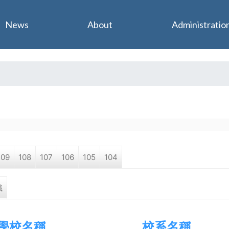
Jump to navigation
News
About
Administratio
109
108
107
106
105
104
職
學校名稱
校系名稱