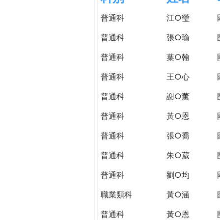
h
際
普通科
江○瑩
葳
e
格。
普通科
張○瑜
培
r
普通科
葉○翰
養
具
普通科
王○心
e
國
際
普通科
謝○薰
移
普通科
黃○恩
動
力
普通科
張○喬
的
世
普通科
朱○葳
界
普通科
劉○均
公
民。
職業類科
黃○涵
WAGOR
TODAY
普通科
黃○恩