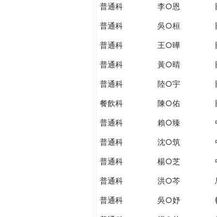
THE
普通科
李○恩
WORLD
TOMORROW
普通科
吳○桓
PUTTING
普通科
王○曄
YOU
ON
普通科
黃○晴
THE
PATH
普通科
陸○宇
TO
餐飲科
陳○佑
GLOBAL
CITIZENSHIP
普通科
賴○臻
普通科
沈○筑
普通科
楊○芝
普通科
洪○芩
普通科
吳○妤