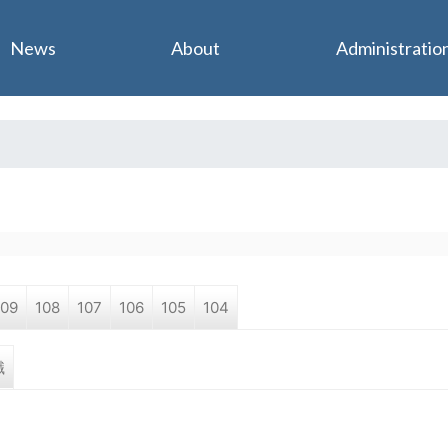
Jump to navigation
News
About
Administratio
109
108
107
106
105
104
職