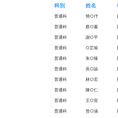
h
科別
姓名
際
葳
普通科
簡○伃
e
格。
培
普通科
蔡○蓁
r
養
具
普通科
謝○平
e
國
普通科
○芷瑜
際
移
普通科
朱○臻
動
力
普通科
吳○諭
的
普通科
林○宏
世
界
普通科
陳○仁
公
民。
普通科
王○宣
WAGOR
普通科
曾○涵
TODAY