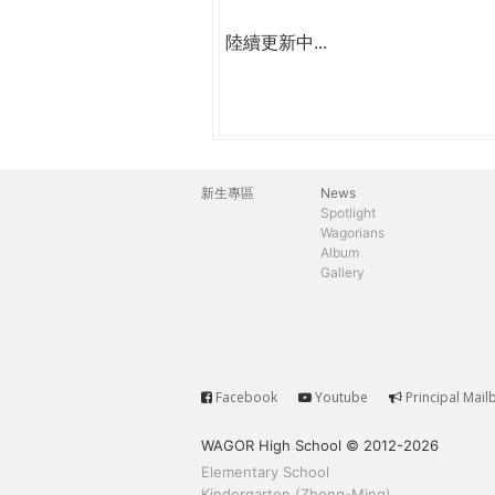
陸續更新中...
新生專區
News
主
Spotlight
Wagorians
選
Album
Gallery
單
Facebook
Youtube
Principal Mail
Service
WAGOR High School © 2012-2026
Elementary School
Kindergarten (Zhong-Ming)