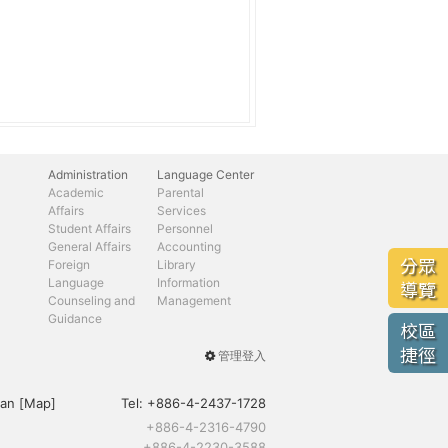
Administration
Language Center
Academic
Parental
Affairs
Services
Student Affairs
Personnel
General Affairs
Accounting
分眾
Foreign
Library
Language
Information
導覽
Counseling and
Management
Guidance
校區
捷徑
管理登入
User
menu
an [
Map
]
Tel:
+886-4-2437-1728
+886-4-2316-4790
+886-4-2230-3588