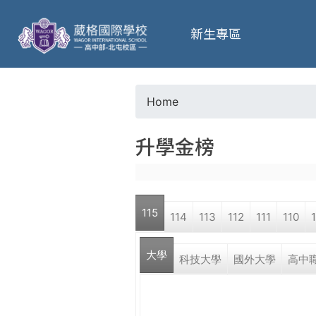
葳
新生專區
格
高
Home
Y
級
升學金榜
o
中
u
學
115
114
113
112
111
110
a
葳
大學
r
科技大學
國外大學
高中
格
國
e
際．
國