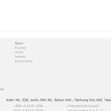
About
Founder
Vision
Anthem
Environment
box
Addr:
No. 328, Junfu 18th Rd., Beitun Dist., Taichung City 406, Taiw
+886-4-2316-4790
International School
+886-4-2203-6886
Kindergarten (Lai-Cuo)