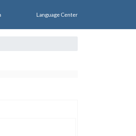
n
Language Center