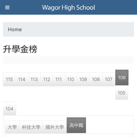
Jump to navigation
葳
格
Home
Y
高
升學金榜
o
級
u
中
106
115
114
113
112
111
110
109
108
107
a
學
105
r
葳
104
e
格
國
高中職
h
大學
科技大學
國外大學
際．
國