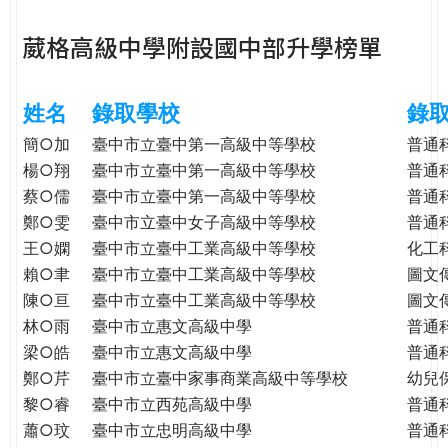
e
際
葳格高級中學附設國中部升學榜單
葳
r
格。
培
姓名
錄取學校
錄
e
養
具
簡○加
臺中市立臺中第一高級中等學校
普通
國
楊○翔
臺中市立臺中第一高級中等學校
普通
際
蔡○儒
臺中市立臺中第一高級中等學校
普通
移
鄭○雯
臺中市立臺中女子高級中等學校
普通
動
王○嫻
臺中市立臺中工業高級中等學校
化工
力
賴○聿
臺中市立臺中工業高級中等學校
圖文
的
陳○亘
臺中市立臺中工業高級中等學校
圖文
世
林○雨
臺中市立惠文高級中學
普通
界
梁○皓
臺中市立惠文高級中學
普通
公
鄭○芹
臺中市立臺中家事商業高級中等學校
幼兒
民。
黎○睿
臺中市立西苑高級中學
普通
WAGOR
TODAY
蕭○玟
臺中市立忠明高級中學
普通