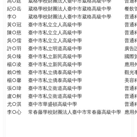
高○廷
葳格學校財團法人臺中市葳格高級中學
普通
紀○岳
葳格學校財團法人臺中市葳格高級中學
餐飲
李○
葳格學校財團法人臺中市葳格高級中學
普通
黃○冠
臺中市私立立人高級中學
普通
陳○慈
臺中市私立立人高級中學
普通
吳○儒
臺中市私立立人高級中學
普通
許○羽
臺中市私立明道高級中學
廣告
吳○臻
臺中市私立新民高級中學
國際
楊○凌
臺中市私立新民高級中學
應用
賴○惟
臺中市私立僑泰高級中學
觀光
楊○馨
臺中市私立僑泰高級中學
美容
張○瑋
臺中市私立衛道高級中學
普通
盧○舸
臺中市私立衛道高級中學
普通
尤○淇
臺中市華盛頓高級中學
普通
李○心
常春藤學校財團法人臺中市常春藤高級中學
應用