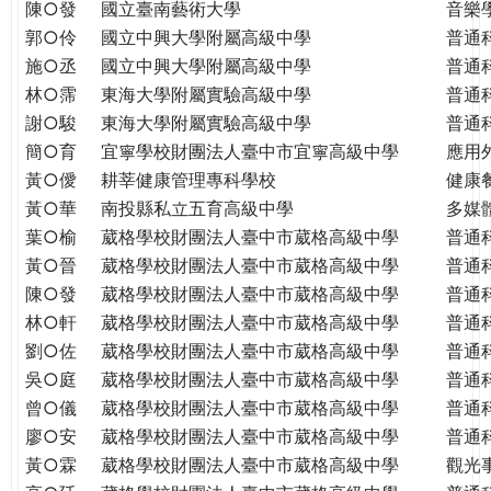
THE
陳○發
國立臺南藝術大學
音樂
WORLD
郭○伶
國立中興大學附屬高級中學
普通
TOMORROW
施○丞
國立中興大學附屬高級中學
普通
PUTTING
林○霈
東海大學附屬實驗高級中學
普通
YOU
謝○駿
東海大學附屬實驗高級中學
普通
ON
簡○育
宜寧學校財團法人臺中市宜寧高級中學
應用
THE
黃○僾
耕莘健康管理專科學校
健康
PATH
黃○華
南投縣私立五育高級中學
多媒
TO
葉○榆
葳格學校財團法人臺中市葳格高級中學
普通
GLOBAL
黃○晉
葳格學校財團法人臺中市葳格高級中學
普通
CITIZENSHIP
陳○發
葳格學校財團法人臺中市葳格高級中學
普通
林○軒
葳格學校財團法人臺中市葳格高級中學
普通
劉○佐
葳格學校財團法人臺中市葳格高級中學
普通
吳○庭
葳格學校財團法人臺中市葳格高級中學
普通
曾○儀
葳格學校財團法人臺中市葳格高級中學
普通
廖○安
葳格學校財團法人臺中市葳格高級中學
普通
黃○霖
葳格學校財團法人臺中市葳格高級中學
觀光