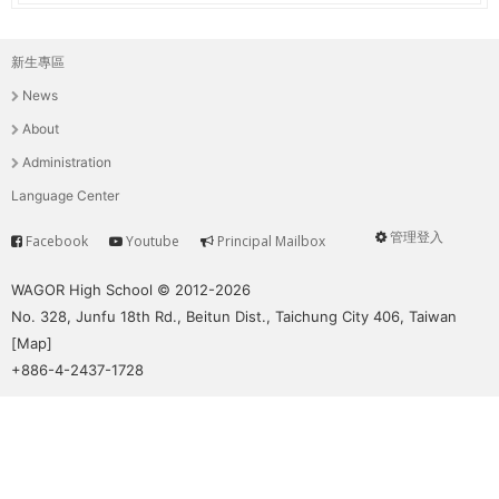
新生專區
主
News
選
About
單
Administration
Language Center
管理登入
Facebook
Youtube
Principal Mailbox
Service
User
menu
WAGOR High School © 2012-2026
No. 328, Junfu 18th Rd., Beitun Dist., Taichung City 406, Taiwan
[
Map
]
+886-4-2437-1728