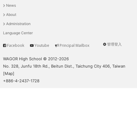
News
選
About
單
Administration
Language Center
管理登入
Facebook
Youtube
Principal Mailbox
Service
User
menu
WAGOR High School © 2012-2026
No. 328, Junfu 18th Rd., Beitun Dist., Taichung City 406, Taiwan
[
Map
]
+886-4-2437-1728