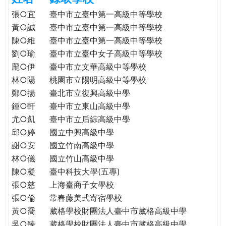
e
際
張○宜
臺中市立臺中第一高級中等學校
葳
黃○誠
臺中市立臺中第一高級中等學校
r
格。
陳○維
臺中市立臺中第一高級中等學校
培
劉○瑜
臺中市立臺中女子高級中等學校
e
養
龎○伊
臺中市立文華高級中等學校
具
林○陽
桃園市立陽明高級中等學校
國
鄭○揚
臺北市立復興高級中學
際
鍾○軒
臺中市立東山高級中學
移
尤○凱
臺中市立后綜高級中學
動
力
邱○婷
國立中興高級中學
的
謝○安
國立竹南高級中學
世
林○儀
國立竹山高級中學
界
陳○凝
臺中科技大學(五專)
公
張○慈
上海臺商子女學校
民。
張○倫
常春藤美式寄宿學校
WAGOR
黃○喬
葳格學校財團法人臺中市葳格高級中學
TODAY
吳○臻
葳格學校財團法人臺中市葳格高級中學