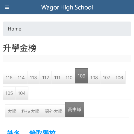
Jump to navigation
葳
格
Home
Y
高
升學金榜
o
級
u
中
109
115
114
113
112
111
110
108
107
106
a
學
105
104
r
葳
高中職
e
大學
科技大學
國外大學
格
國
h
際．
姓名
錄取學校
國