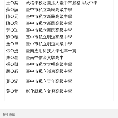
王○棠
葳格學校財團法人臺中市葳格高級中學
蘇○誼
臺中市私立新民高級中學
陳○元
臺中市私立新民高級中學
陳○承
臺中市私立新民高級中學
黃○珈
臺中市私立新民高級中學
魏○穗
臺中市私立明道高級中學
詹○聿
臺中市私立明道高級中學
張○婕
臺南應用科技大學七年一貫
康○璇
臺南中信金實驗高中
張○凱
臺中市私立大明高級中學
顏○潁
臺中市私立嶺東高級中學
莫○涵
臺中市私立青年高級中學
葉○萱
彰化縣私立文興高級中學
新生專區
主