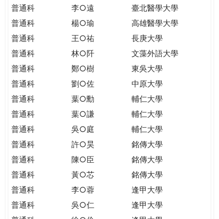
THE
普通科
李○遠
臺北醫學大學
WORLD
普通科
楊○瑜
高雄醫學大學
TOMORROW
PUTTING
普通科
王○祐
長庚大學
YOU
普通科
林○阡
文藻外語大學
ON
普通科
鄭○樹
東吳大學
THE
普通科
劉○佐
中原大學
PATH
TO
普通科
葉○勳
輔仁大學
GLOBAL
普通科
葉○謙
輔仁大學
CITIZENSHIP
普通科
吳○庭
輔仁大學
普通科
許○昊
銘傳大學
普通科
陳○臣
銘傳大學
普通科
黃○芯
銘傳大學
普通科
李○蓉
逢甲大學
普通科
吳○仁
逢甲大學