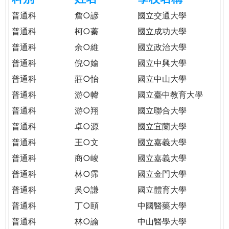
e
際
普通科
詹○諺
國立交通大學
葳
普通科
柯○蓁
國立成功大學
r
格。
普通科
余○維
國立政治大學
培
e
養
普通科
倪○媮
國立中興大學
具
普通科
莊○怡
國立中山大學
國
普通科
游○幃
國立臺中教育大學
際
移
普通科
游○翔
國立聯合大學
動
普通科
卓○源
國立宜蘭大學
力
普通科
王○文
國立嘉義大學
的
世
普通科
商○峻
國立嘉義大學
界
普通科
林○霈
國立金門大學
公
普通科
吳○謙
國立體育大學
民。
普通科
丁○頤
中國醫藥大學
WAGOR
TODAY
普通科
林○諭
中山醫學大學