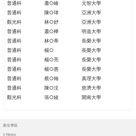
普通科
蕭○峻
元智大學
普通科
陳○瑋
亞洲大學
觀光科
林○妤
亞洲大學
普通科
蕭○樺
明道大學
普通科
林○蒂
長榮大學
普通科
楊○
長榮大學
普通科
楊○亮
長榮大學
普通科
楊○惠
長榮大學
普通科
蔡○翰
真理大學
普通科
陳○汶
慈濟大學
觀光科
張○綾
開南大學
新生專區
主
News