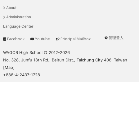
選
About
單
Administration
Language Center
管理登入
Facebook
Youtube
Principal Mailbox
Service
User
menu
WAGOR High School © 2012-2026
No. 328, Junfu 18th Rd., Beitun Dist., Taichung City 406, Taiwan
[
Map
]
+886-4-2437-1728