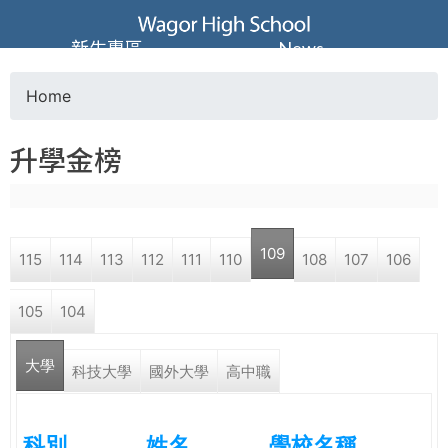
Jump to navigation
葳
新生專區
News
格
Home
Y
高
升學金榜
o
級
u
中
109
115
114
113
112
111
110
108
107
106
a
學
105
104
r
葳
大學
e
科技大學
國外大學
高中職
格
國
h
際．
科別
姓名
學校名稱
國