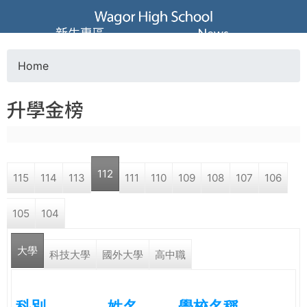
Jump to navigation
葳
新生專區
News
格
Home
Y
高
升學金榜
o
級
u
中
112
115
114
113
111
110
109
108
107
106
a
學
105
104
r
葳
大學
e
科技大學
國外大學
高中職
格
國
h
際．
科別
姓名
學校名稱
國