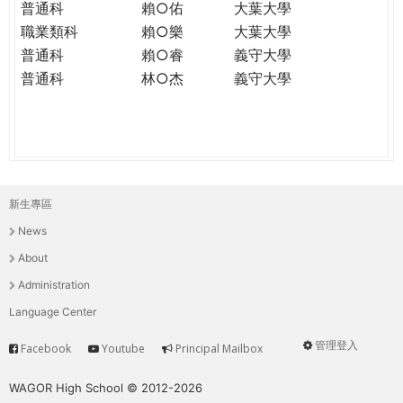
普通科
賴○佑
大葉大學
職業類科
賴○樂
大葉大學
普通科
賴○睿
義守大學
普通科
林○杰
義守大學
新生專區
主
News
選
About
單
Administration
Language Center
管理登入
Facebook
Youtube
Principal Mailbox
Service
User
menu
WAGOR High School © 2012-2026