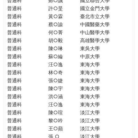
普通科
鄭○誠
國立聯合大學
THE
普通科
許○旻
國立金門大學
WORLD
TOMORROW
普通科
黃○霖
臺北市立大學
PUTTING
普通科
蔡○諭
中國醫藥大學
YOU
普通科
何○菁
中山醫學大學
ON
普通科
胡○毅
高雄醫學大學
THE
普通科
陳○琳
東吳大學
PATH
普通科
蘇○綸
中原大學
TO
普通科
汪○逸
東海大學
GLOBAL
普通科
林○奇
東海大學
CITIZENSHIP
普通科
張○婕
東海大學
普通科
陳○宇
東海大學
普通科
洪○涵
東海大學
普通科
汪○逸
東海大學
普通科
陳○瑄
淡江大學
普通科
黎○吟
淡江大學
普通科
王○蘋
淡江大學
普通科
張 ○
淡江大學