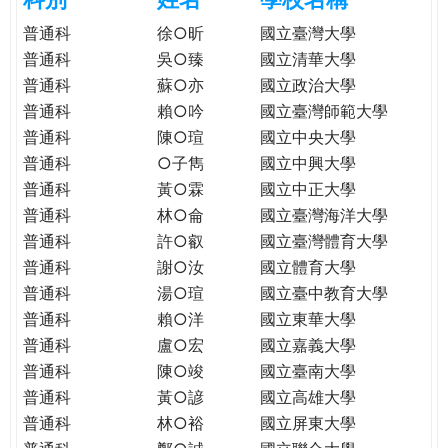
e
際
普通科
徐○昕
國立臺灣大學
葳
普通科
吳○臻
國立清華大學
r
格。
普通科
蘇○亦
國立政治大學
培
普通科
賴○吟
國立臺灣師範大學
e
養
普通科
陳○瑄
國立中央大學
具
普通科
○子雋
國立中興大學
國
際
普通科
黃○霖
國立中正大學
移
普通科
林○侖
國立臺灣海洋大學
動
普通科
許○叡
國立臺灣體育大學
力
普通科
謝○汝
國立體育大學
的
普通科
湯○瑄
國立臺中教育大學
世
普通科
賴○洋
國立東華大學
界
普通科
盧○宏
國立嘉義大學
公
普通科
陳○竣
國立臺南大學
民。
普通科
黃○諺
國立高雄大學
WAGOR
普通科
林○裕
國立屏東大學
TODAY