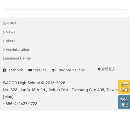
e
際
葳
r
格。
新生專區
主
培
e
News
養
選
具
About
國
單
Administration
際
Language Center
移
動
管理登入
Facebook
Youtube
Principal Mailbox
Service
User
力
的
menu
WAGOR High School © 2012-2026
分眾
世
導覽
No. 328, Junfu 18th Rd., Beitun Dist., Taichung City 406, Taiwan
界
[
Map
]
校區
公
+886-4-2437-1728
捷徑
民。
WAGOR
TODAY