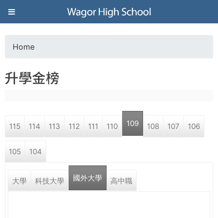
Jump to navigation
葳
格
Home
Y
高
升學金榜
o
級
u
中
109
115
114
113
112
111
110
108
107
106
a
學
105
104
r
葳
國外大學
e
大學
科技大學
高中職
格
國
h
際．
國