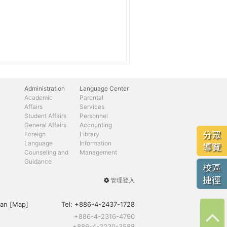
Administration
Language Center
Academic
Parental
Affairs
Services
Student Affairs
Personnel
General Affairs
Accounting
分眾
Foreign
Library
Language
Information
導覽
Counseling and
Management
Guidance
校區
捷徑
管理登入
User
menu
an [
Map
]
Tel:
+886-4-2437-1728
+886-4-2316-4790
+886-4-2230-3588