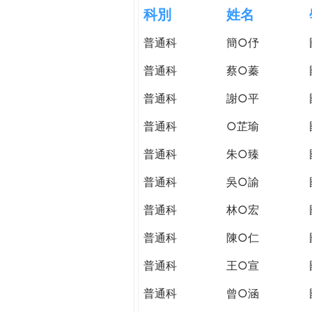
h
科別
姓名
際
葳
普通科
簡○伃
e
格。
培
普通科
蔡○蓁
r
養
具
普通科
謝○平
e
國
普通科
○芷瑜
際
移
普通科
朱○臻
動
力
普通科
吳○諭
的
普通科
林○宏
世
界
普通科
陳○仁
公
民。
普通科
王○宣
WAGOR
普通科
曾○涵
TODAY