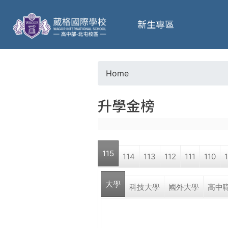
葳
新生專區
格
高
Home
Y
級
升學金榜
o
中
u
學
115
114
113
112
111
110
a
葳
大學
r
科技大學
國外大學
高中
格
國
e
際．
國