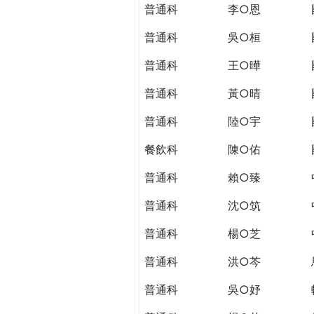
THE
普通科
李○恩
WORLD
TOMORROW
普通科
吳○桓
PUTTING
普通科
王○曄
YOU
ON
普通科
黃○晴
THE
PATH
普通科
陸○宇
TO
餐飲科
陳○佑
GLOBAL
CITIZENSHIP
普通科
賴○臻
普通科
沈○筑
普通科
楊○芝
普通科
洪○芩
普通科
吳○妤