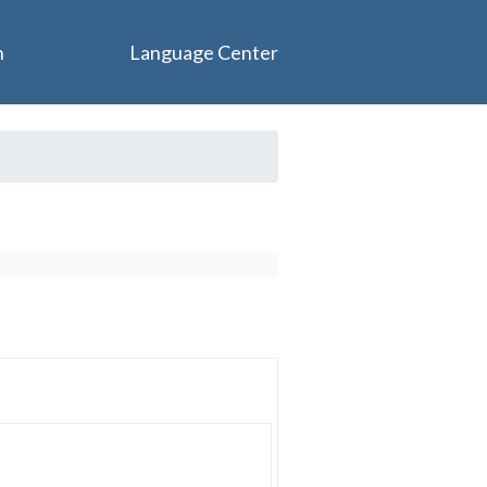
n
Language Center