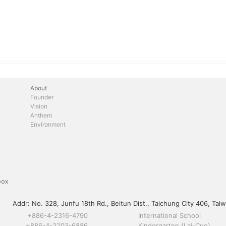
About
Founder
Vision
Anthem
Environment
box
Addr:
No. 328, Junfu 18th Rd., Beitun Dist., Taichung City 406, Taiw
+886-4-2316-4790
International School
+886-4-2203-6886
Kindergarten (Lai-Cuo)