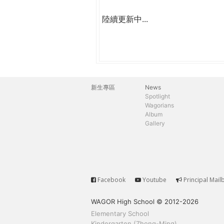
陸續更新中...
新生專區
News
主
Spotlight
Wagorians
選
Album
Gallery
單
Facebook
Youtube
Principal Mail
Service
WAGOR High School © 2012-2026
Elementary School
Kindergarten (Zhong-Ming)