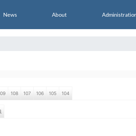
Jump to navigation
News
About
Administratio
109
108
107
106
105
104
職