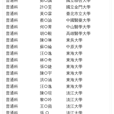
普通科
鄭○誠
國立聯合大學
THE
普通科
許○旻
國立金門大學
WORLD
TOMORROW
普通科
黃○霖
臺北市立大學
PUTTING
普通科
蔡○諭
中國醫藥大學
YOU
普通科
何○菁
中山醫學大學
ON
普通科
胡○毅
高雄醫學大學
THE
普通科
陳○琳
東吳大學
PATH
普通科
蘇○綸
中原大學
TO
普通科
汪○逸
東海大學
GLOBAL
普通科
林○奇
東海大學
CITIZENSHIP
普通科
張○婕
東海大學
普通科
陳○宇
東海大學
普通科
洪○涵
東海大學
普通科
汪○逸
東海大學
普通科
陳○瑄
淡江大學
普通科
黎○吟
淡江大學
普通科
王○蘋
淡江大學
普通科
張 ○
淡江大學