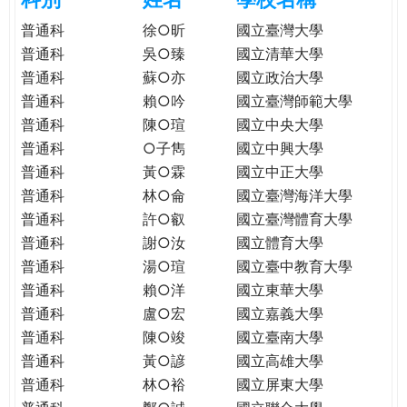
e
際
普通科
徐○昕
國立臺灣大學
葳
普通科
吳○臻
國立清華大學
r
格。
普通科
蘇○亦
國立政治大學
培
普通科
賴○吟
國立臺灣師範大學
e
養
普通科
陳○瑄
國立中央大學
具
普通科
○子雋
國立中興大學
國
際
普通科
黃○霖
國立中正大學
移
普通科
林○侖
國立臺灣海洋大學
動
普通科
許○叡
國立臺灣體育大學
力
普通科
謝○汝
國立體育大學
的
普通科
湯○瑄
國立臺中教育大學
世
普通科
賴○洋
國立東華大學
界
普通科
盧○宏
國立嘉義大學
公
普通科
陳○竣
國立臺南大學
民。
普通科
黃○諺
國立高雄大學
WAGOR
普通科
林○裕
國立屏東大學
TODAY