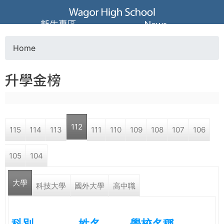
Jump to navigation
葳
新生專區
News
格
Home
Y
高
升學金榜
o
級
u
中
112
115
114
113
111
110
109
108
107
106
a
學
105
104
r
葳
大學
e
科技大學
國外大學
高中職
格
國
h
際．
科別
姓名
學校名稱
國