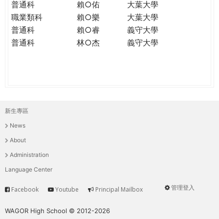
普通科
賴○佑
大葉大學
職業類科
賴○樂
大葉大學
普通科
賴○睿
義守大學
普通科
林○杰
義守大學
新生專區
主
News
選
About
單
Administration
Language Center
管理登入
Facebook
Youtube
Principal Mailbox
Service
User
menu
WAGOR High School © 2012-2026