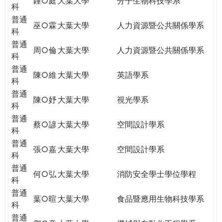
鍾○庭
大葉大學
分子生物科技學系
科
普通
巫○霖
大葉大學
人力資源暨公共關係學系
科
普通
周○倫
大葉大學
人力資源暨公共關係學系
科
普通
陳○維
大葉大學
英語學系
科
普通
陳○妤
大葉大學
視光學系
科
普通
蔡○諺
大葉大學
空間設計學系
科
普通
張○嘉
大葉大學
空間設計學系
科
普通
何○弘
大葉大學
消防安全學士學位學程
科
普通
葉○暄
大葉大學
食品暨應用生物科技學系
科
普通