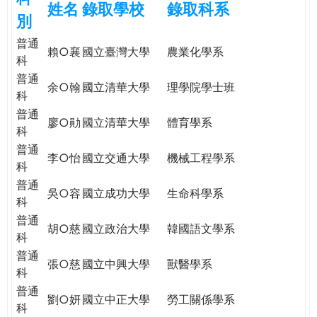
姓名
錄取學校
錄取科系
e
際
別
葳
普通
r
格。
賴○襄
國立臺灣大學
農業化學系
科
培
普通
e
養
余○翰
國立清華大學
理學院學士班
科
具
普通
國
廖○勛
國立清華大學
體育學系
科
際
普通
移
李○怡
國立交通大學
機械工程學系
科
動
力
普通
吳○容
國立成功大學
生命科學系
的
科
世
普通
胡○慈
國立政治大學
韓國語文學系
界
科
公
普通
張○慈
國立中興大學
獸醫學系
民。
科
WAGOR
普通
劉○妍
國立中正大學
勞工關係學系
TODAY
科