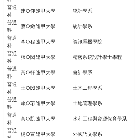
普通
連○仰
逢甲大學
統計學系
科
普通
蔡○緻
逢甲大學
統計學系
科
普通
李○程
逢甲大學
資訊電機學院
科
普通
張○閎
逢甲大學
精密系統設計學士學程
科
普通
黃○軒
逢甲大學
會計學系
科
普通
王○閔
逢甲大學
土木工程學系
科
普通
賴○珩
逢甲大學
土地管理學系
科
普通
黃○凱
逢甲大學
水利工程與資源保育學系
科
普通
楊○宣
逢甲大學
外國語文學系
科