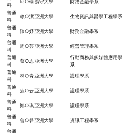
邱○翰
義守大學
財務金融學系
科
普通
賴○潔
亞洲大學
生物資訊與醫學工程學系
科
普通
陳○妤
亞洲大學
財務金融學系
科
普通
周○芸
亞洲大學
經營管理學系
科
普通
行動商務與多媒體應用學
蔡○恩
亞洲大學
科
系
普通
林○青
亞洲大學
護理學系
科
普通
寇○云
亞洲大學
護理學系
科
普通
鄭○琪
亞洲大學
護理學系
科
普通
曾○碞
亞洲大學
資訊工程學系
科
普通