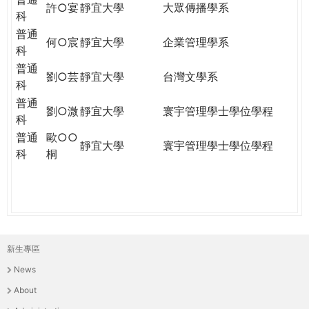
許○宴
靜宜大學
大眾傳播學系
科
普通
何○宸
靜宜大學
企業管理學系
科
普通
劉○芸
靜宜大學
台灣文學系
科
普通
劉○溦
靜宜大學
寰宇管理學士學位學程
科
普通
歐○○
靜宜大學
寰宇管理學士學位學程
科
桐
新生專區
主
News
選
About