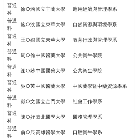
普通
徐○涵
國立宜蘭大學
應用經濟與管理學系
科
普通
施○汶
國立東華大學
自然資源與環境學系
科
普通
王○嫺
國立東華大學
教育行政與管理學系
科
普通
周○倫
中國醫藥大學
公共衛生學院
科
普通
謝○妙
中國醫藥大學
公共衛生學院
科
普通
吳○茵
中國醫藥大學
中國藥學暨中藥資源學系
科
普通
戴○文
國立金門大學
社會工作學系
科
普通
陳○妤
臺北醫學大學
醫務管理學系
科
普通
俞○辰
高雄醫學大學
口腔衛生學系
科