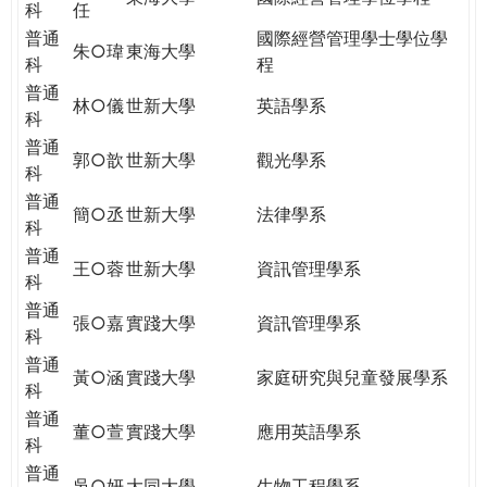
科
任
普通
國際經營管理學士學位學
朱○瑋
東海大學
科
程
普通
林○儀
世新大學
英語學系
科
普通
郭○歆
世新大學
觀光學系
科
普通
簡○丞
世新大學
法律學系
科
普通
王○蓉
世新大學
資訊管理學系
科
普通
張○嘉
實踐大學
資訊管理學系
科
普通
黃○涵
實踐大學
家庭研究與兒童發展學系
科
普通
董○萱
實踐大學
應用英語學系
科
普通
吳○妍
大同大學
生物工程學系