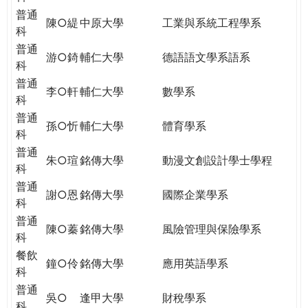
普通
陳○緹
中原大學
工業與系統工程學系
科
普通
游○錡
輔仁大學
德語語文學系語系
科
普通
李○軒
輔仁大學
數學系
科
普通
孫○忻
輔仁大學
體育學系
科
普通
朱○瑄
銘傳大學
動漫文創設計學士學程
科
普通
謝○恩
銘傳大學
國際企業學系
科
普通
陳○蓁
銘傳大學
風險管理與保險學系
科
餐飲
鐘○伶
銘傳大學
應用英語學系
科
普通
吳○
逢甲大學
財稅學系
科