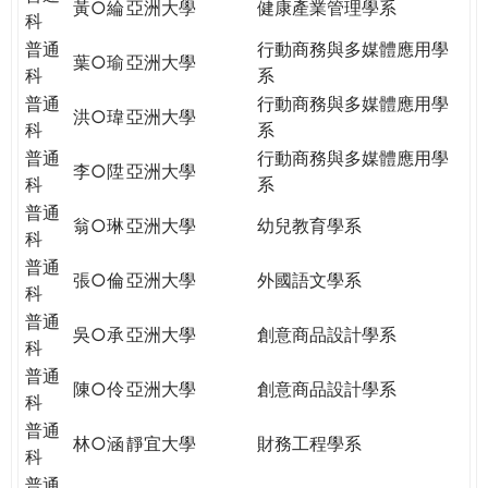
黃○綸
亞洲大學
健康產業管理學系
科
普通
行動商務與多媒體應用學
葉○瑜
亞洲大學
科
系
普通
行動商務與多媒體應用學
洪○瑋
亞洲大學
科
系
普通
行動商務與多媒體應用學
李○陞
亞洲大學
科
系
普通
翁○琳
亞洲大學
幼兒教育學系
科
普通
張○倫
亞洲大學
外國語文學系
科
普通
吳○承
亞洲大學
創意商品設計學系
科
普通
陳○伶
亞洲大學
創意商品設計學系
科
普通
林○涵
靜宜大學
財務工程學系
科
普通