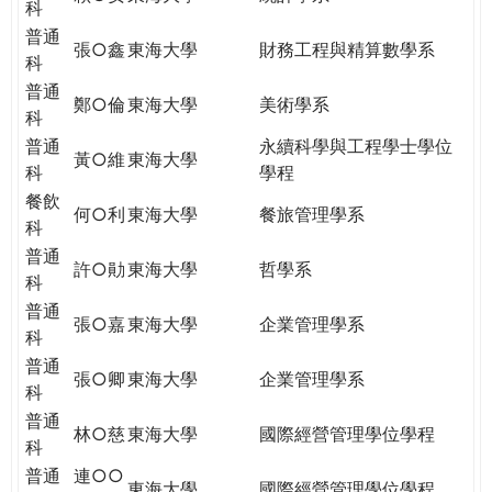
科
普通
張○鑫
東海大學
財務工程與精算數學系
科
普通
鄭○倫
東海大學
美術學系
科
普通
永續科學與工程學士學位
黃○維
東海大學
科
學程
餐飲
何○利
東海大學
餐旅管理學系
科
普通
許○勛
東海大學
哲學系
科
普通
張○嘉
東海大學
企業管理學系
科
普通
張○卿
東海大學
企業管理學系
科
普通
林○慈
東海大學
國際經營管理學位學程
科
普通
連○○
東海大學
國際經營管理學位學程