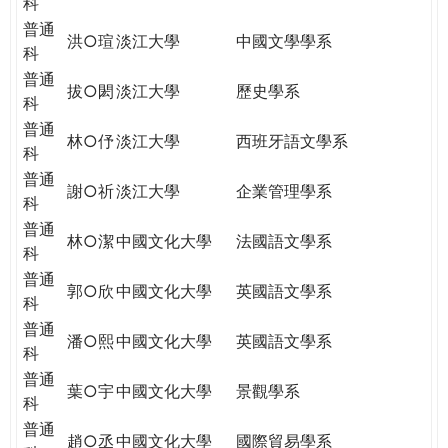
科
普通
洪○瑄
淡江大學
中國文學學系
科
普通
拔○閎
淡江大學
歷史學系
科
普通
林○伃
淡江大學
西班牙語文學系
科
普通
謝○祈
淡江大學
企業管理學系
科
普通
林○潔
中國文化大學
法國語文學系
科
普通
郭○欣
中國文化大學
英國語文學系
科
普通
潘○熙
中國文化大學
英國語文學系
科
普通
葉○宇
中國文化大學
景觀學系
科
普通
趙○丞
中國文化大學
國際貿易學系