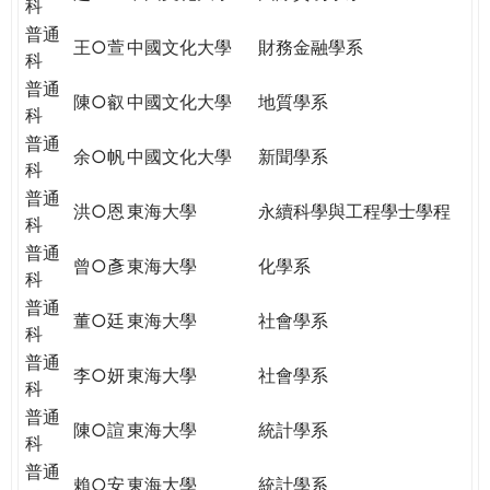
科
普通
王○萱
中國文化大學
財務金融學系
科
普通
陳○叡
中國文化大學
地質學系
科
普通
余○帆
中國文化大學
新聞學系
科
普通
洪○恩
東海大學
永續科學與工程學士學程
科
普通
曾○彥
東海大學
化學系
科
普通
董○廷
東海大學
社會學系
科
普通
李○妍
東海大學
社會學系
科
普通
陳○諠
東海大學
統計學系
科
普通
賴○安
東海大學
統計學系