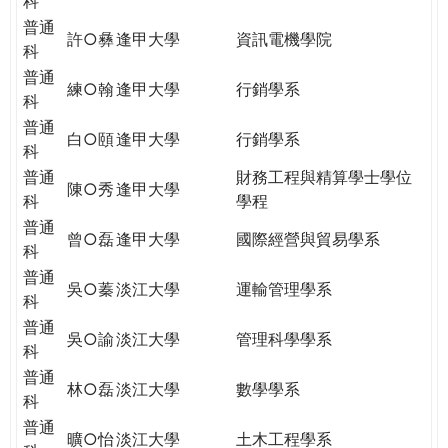
科
普通
許○彝
逢甲大學
資訊電機學院
科
普通
練○翰
逢甲大學
行銷學系
科
普通
白○頤
逢甲大學
行銷學系
科
普通
財務工程與精算學士學位
陳○秀
逢甲大學
科
學程
普通
曾○磊
逢甲大學
國際經營與貿易學系
科
普通
吳○蓁
淡江大學
運輸管理學系
科
普通
吳○諭
淡江大學
管理科學學系
科
普通
林○磊
淡江大學
數學學系
科
普通
曠○怡
淡江大學
土木工程學系