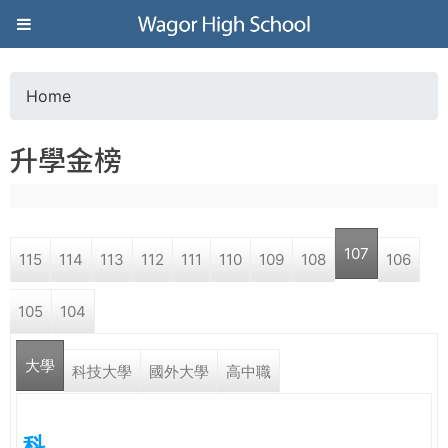
Jump to navigation
葳
格
Home
Y
高
升學金榜
o
級
u
中
107
115
114
113
112
111
110
109
108
106
a
學
105
104
r
葳
大學
e
科技大學
國外大學
高中職
格
國
h
際．
科
國