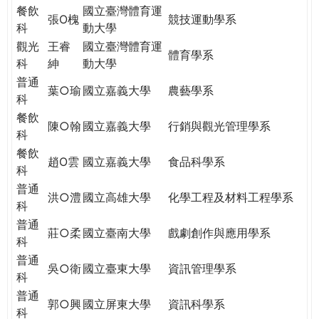
餐飲
國立臺灣體育運
張O槐
競技運動學系
科
動大學
觀光
王睿
國立臺灣體育運
體育學系
科
紳
動大學
普通
葉○瑜
國立嘉義大學
農藝學系
科
餐飲
陳○翰
國立嘉義大學
行銷與觀光管理學系
科
餐飲
趙O雲
國立嘉義大學
食品科學系
科
普通
洪○澧
國立高雄大學
化學工程及材料工程學系
科
普通
莊○柔
國立臺南大學
戲劇創作與應用學系
科
普通
吳○衛
國立臺東大學
資訊管理學系
科
普通
郭○興
國立屏東大學
資訊科學系
科