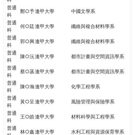
普通
鄭○予
逢甲大學
中國文學系
科
普通
何○廷
逢甲大學
纖維與複合材料學系
科
普通
郭○興
逢甲大學
纖維與複合材料學系
科
普通
陳○沅
逢甲大學
都市計畫與空間資訊學系
科
普通
蔡○菡
逢甲大學
都市計畫與空間資訊學系
科
普通
陳○瀚
逢甲大學
化學工程學系
科
普通
黃○呈
逢甲大學
風險管理與保險學系
科
普通
王○皓
逢甲大學
材料科學與工程學系
科
普通
林○鑫
逢甲大學
水利工程與資源保育學系