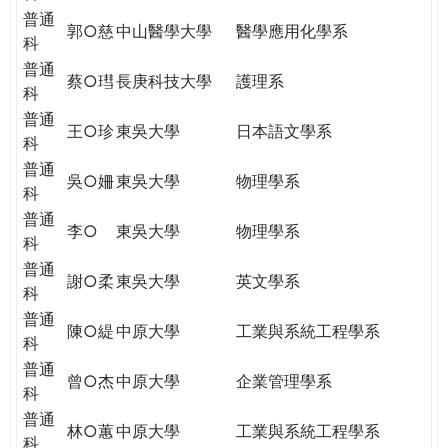
普通
郭○慈
中山醫學大學
醫學應用化學系
科
普通
蔡○㻰
長庚科技大學
護理系
科
普通
王○珍
東吳大學
日本語文學系
科
普通
吳○姍
東吳大學
物理學系
科
普通
李○
東吳大學
物理學系
科
普通
謝○柔
東吳大學
英文學系
科
普通
陳○緹
中原大學
工業與系統工程學系
科
普通
曾○杰
中原大學
企業管理學系
科
普通
林○蕙
中原大學
工業與系統工程學系
科