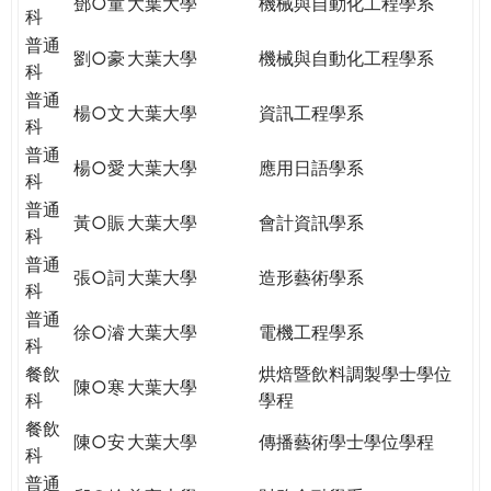
鄧○童
大葉大學
機械與自動化工程學系
科
普通
劉○豪
大葉大學
機械與自動化工程學系
科
普通
楊○文
大葉大學
資訊工程學系
科
普通
楊○愛
大葉大學
應用日語學系
科
普通
黃○賑
大葉大學
會計資訊學系
科
普通
張○詞
大葉大學
造形藝術學系
科
普通
徐○濬
大葉大學
電機工程學系
科
餐飲
烘焙暨飲料調製學士學位
陳○寒
大葉大學
科
學程
餐飲
陳○安
大葉大學
傳播藝術學士學位學程
科
普通