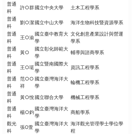
THE
普通
許○群
國立中央大學
土木工程學系
WORLD
科
TOMORROW
普通
劉○潔
國立中山大學
海洋生物科技暨資源學系
PUTTING
科
YOU
普通
國立臺中教育大
文化創意產業設計與營運
ON
王○渝
科
學
學系
THE
普通
國立彰化師範大
PATH
黃○
輔導與諮商學系
科
學
TO
普通
國立暨南國際大
GLOBAL
王○珽
資訊工程學系
科
學
CITIZENSHIP
普通
范○○
國立臺灣海洋大
輪機工程學系
科
祥
學
普通
黃○悅
國立聯合大學
機械工程學系
科
普通
國立臺灣海洋大
楊○鈞
商船學系
科
學
觀光
國立臺灣海洋大
海洋觀光管理學士學位學
張O萱
科
學
程