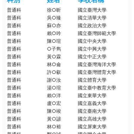
e
際
普通科
徐○昕
國立臺灣大學
葳
普通科
吳○臻
國立清華大學
r
格。
普通科
蘇○亦
國立政治大學
培
普通科
賴○吟
國立臺灣師範大學
e
養
普通科
陳○瑄
國立中央大學
具
普通科
○子雋
國立中興大學
國
際
普通科
黃○霖
國立中正大學
移
普通科
林○侖
國立臺灣海洋大學
動
普通科
許○叡
國立臺灣體育大學
力
普通科
謝○汝
國立體育大學
的
普通科
湯○瑄
國立臺中教育大學
世
普通科
賴○洋
國立東華大學
界
普通科
盧○宏
國立嘉義大學
公
普通科
陳○竣
國立臺南大學
民。
普通科
黃○諺
國立高雄大學
WAGOR
普通科
林○裕
國立屏東大學
TODAY