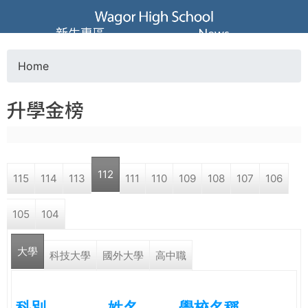
Jump to navigation
葳
新生專區
News
格
Home
Y
高
升學金榜
o
級
u
中
112
115
114
113
111
110
109
108
107
106
a
學
105
104
r
葳
大學
e
科技大學
國外大學
高中職
格
國
h
際．
科別
姓名
學校名稱
國