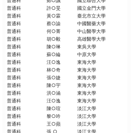
普通科
鄭○誠
國立聯合大學
THE
普通科
許○旻
國立金門大學
WORLD
TOMORROW
普通科
黃○霖
臺北市立大學
PUTTING
普通科
蔡○諭
中國醫藥大學
YOU
普通科
何○菁
中山醫學大學
ON
普通科
胡○毅
高雄醫學大學
THE
普通科
陳○琳
東吳大學
PATH
普通科
蘇○綸
中原大學
TO
普通科
汪○逸
東海大學
GLOBAL
普通科
林○奇
東海大學
CITIZENSHIP
普通科
張○婕
東海大學
普通科
陳○宇
東海大學
普通科
洪○涵
東海大學
普通科
汪○逸
東海大學
普通科
陳○瑄
淡江大學
普通科
黎○吟
淡江大學
普通科
王○蘋
淡江大學
普通科
張 ○
淡江大學