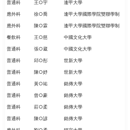
普通科
王○宇
逢甲大學
應外科
徐○喬
逢甲大學國際學院雙聯學制
應外科
陳○霖
逢甲大學國際學院雙聯學制
餐飲科
王○慈
中國文化大學
普通科
張○葳
中國文化大學
普通科
邱○彤
世新大學
普通科
陳○妤
世新大學
普通科
黃○祐
銘傳大學
普通科
曾○豪
銘傳大學
普通科
莊○柔
銘傳大學
普通科
陳○諺
銘傳大學
應外科
劉○柔
靜宜大學