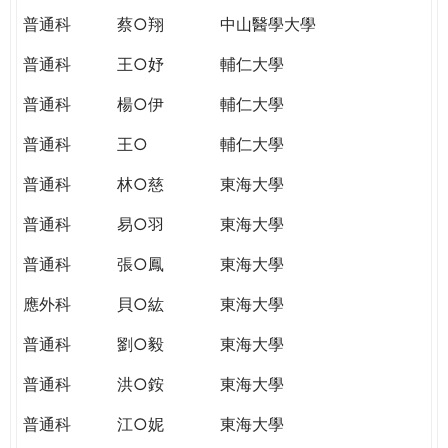
普通科
蔡○翔
中山醫學大學
普通科
王○妤
輔仁大學
普通科
楊○伊
輔仁大學
普通科
王○
輔仁大學
普通科
林○慈
東海大學
普通科
易○羽
東海大學
普通科
張○鳳
東海大學
應外科
貝○紘
東海大學
普通科
劉○毅
東海大學
普通科
洪○銨
東海大學
普通科
江○妮
東海大學