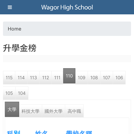
Jump to navigation
葳
格
Home
Y
高
升學金榜
o
級
u
中
110
115
114
113
112
111
109
108
107
106
a
學
105
104
r
葳
大學
e
科技大學
國外大學
高中職
格
國
h
際．
科
別
姓名
學校名稱
國