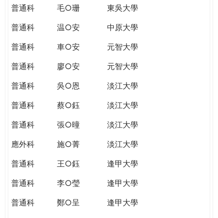
普通科
毛○珊
東吳大學
普通科
温○安
中原大學
普通科
車○安
元智大學
普通科
廖○安
元智大學
普通科
吳○恩
淡江大學
普通科
蔡○鈺
淡江大學
普通科
張○曈
淡江大學
應外科
施○菁
淡江大學
普通科
王○鈺
逢甲大學
普通科
李○瑩
逢甲大學
普通科
鄭○呈
逢甲大學