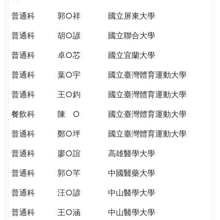
THE
WORLD
普通科
郭○祥
國立屏東大學
TOMORROW
普通科
胡○諺
國立聯合大學
PUTTING
YOU
普通科
卓○芯
國立宜蘭大學
ON
THE
普通科
葉○宇
國立臺灣體育運動大學
PATH
普通科
王○鈞
國立臺灣體育運動大學
TO
GLOBAL
餐飲科
陳 ○
國立臺灣體育運動大學
CITIZENSHIP
普通科
鄭○坪
國立臺灣體育運動大學
普通科
廖○誼
高雄醫學大學
普通科
郭○芊
中國醫藥大學
普通科
汪○諺
中山醫學大學
普通科
王○涵
中山醫學大學