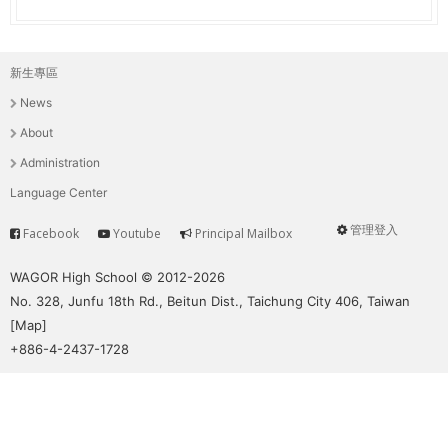
新生專區
主
News
選
About
單
Administration
Language Center
管理登入
Facebook
Youtube
Principal Mailbox
Service
User
menu
WAGOR High School © 2012-2026
No. 328, Junfu 18th Rd., Beitun Dist., Taichung City 406, Taiwan
[
Map
]
+886-4-2437-1728