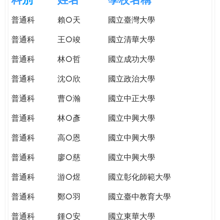
e
際
普通科
賴○天
國立臺灣大學
葳
r
格。
普通科
王○竣
國立清華大學
培
e
養
普通科
林○哲
國立成功大學
具
普通科
沈○欣
國立政治大學
國
際
普通科
曹○瀚
國立中正大學
移
動
普通科
林○彥
國立中興大學
力
普通科
高○恩
國立中興大學
的
世
普通科
廖○慈
國立中興大學
界
公
普通科
游○煜
國立彰化師範大學
民。
普通科
鄭○羽
國立臺中教育大學
WAGOR
TODAY
普通科
鍾○安
國立東華大學